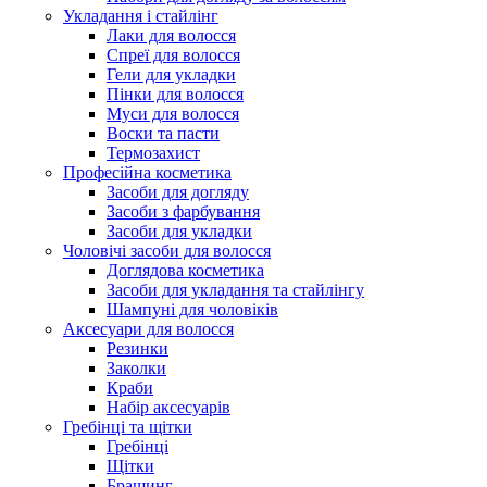
Укладання і стайлінг
Лаки для волосся
Спреї для волосся
Гели для укладки
Пінки для волосся
Муси для волосся
Воски та пасти
Термозахист
Професійна косметика
Засоби для догляду
Засоби з фарбування
Засоби для укладки
Чоловічі засоби для волосся
Доглядова косметика
Засоби для укладання та стайлінгу
Шампуні для чоловіків
Аксесуари для волосся
Резинки
Заколки
Краби
Набір аксесуарів
Гребінці та щітки
Гребінці
Щітки
Брашинг