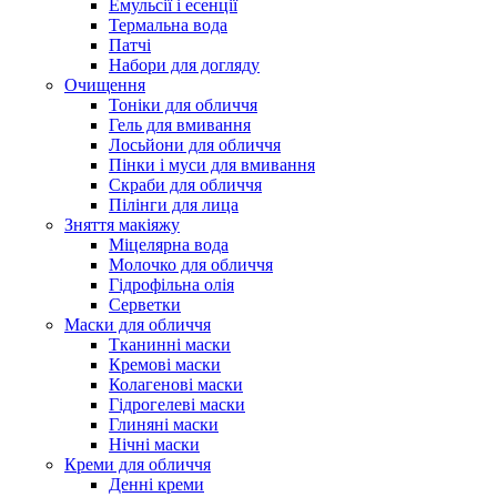
Емульсії і есенції
Термальна вода
Патчі
Набори для догляду
Очищення
Тоніки для обличчя
Гель для вмивання
Лосьйони для обличчя
Пінки і муси для вмивання
Скраби для обличчя
Пілінги для лица
Зняття макіяжу
Міцелярна вода
Молочко для обличчя
Гідрофільна олія
Серветки
Маски для обличчя
Тканинні маски
Кремові маски
Колагенові маски
Гідрогелеві маски
Глиняні маски
Нічні маски
Креми для обличчя
Денні креми