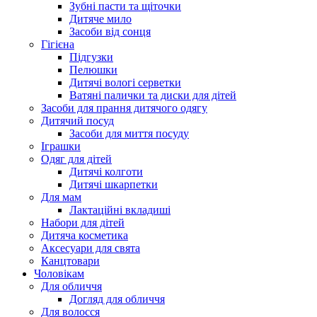
Зубні пасти та щіточки
Дитяче мило
Засоби від сонця
Гігієна
Підгузки
Пелюшки
Дитячі вологі серветки
Ватяні палички та диски для дітей
Засоби для прання дитячого одягу
Дитячий посуд
Засоби для миття посуду
Іграшки
Одяг для дітей
Дитячі колготи
Дитячі шкарпетки
Для мам
Лактаційні вкладиші
Набори для дітей
Дитяча косметика
Аксесуари для свята
Канцтовари
Чоловікам
Для обличчя
Догляд для обличчя
Для волосся