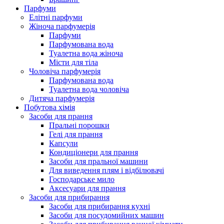
Парфуми
Елітні парфуми
Жіноча парфумерія
Парфуми
Парфумована вода
Туалетна вода жіноча
Місти для тіла
Чоловіча парфумерія
Парфумована вода
Туалетна вода чоловіча
Дитяча парфумерія
Побутова хімія
Засоби для прання
Пральні порошки
Гелі для прання
Капсули
Кондиціонери для прання
Засоби для пральної машини
Для виведення плям і відбілювачі
Господарське мило
Аксесуари для прання
Засоби для прибирання
Засоби для прибирання кухні
Засоби для посудомийних машин