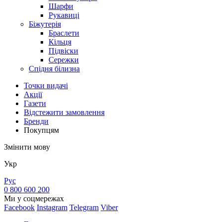
Шарфи
Рукавиці
Біжутерія
Браслети
Кільця
Підвіски
Сережки
Спідня білизна
Точки видачi
Акції
Газети
Відстежити замовлення
Бренди
Покупцям
Змінити мову
Укр
Рус
0 800 600 200
Ми у соцмережах
Facebook
Instagram
Telegram
Viber