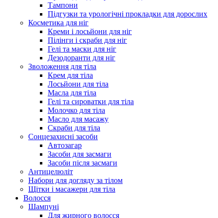
Тампони
Підгузки та урологічні прокладки для дорослих
Косметика для ніг
Креми і лосьйони для ніг
Пілінги і скраби для ніг
Гелі та маски для ніг
Дезодоранти для ніг
Зволоження для тіла
Крем для тіла
Лосьйони для тіла
Масла для тіла
Гелі та сироватки для тіла
Молочко для тіла
Масло для масажу
Скраби для тіла
Сонцезахисні засоби
Автозагар
Засоби для засмаги
Засоби після засмаги
Антицелюліт
Набори для догляду за тілом
Щітки і масажери для тіла
Волосся
Шампуні
Для жирного волосся