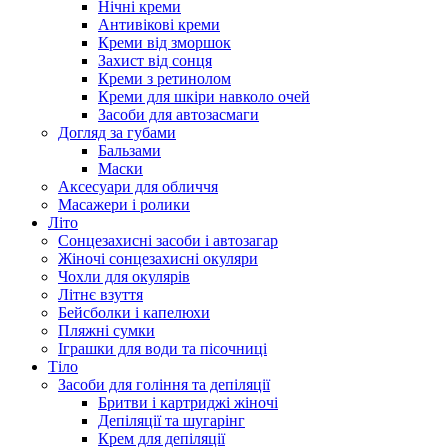
Нічні креми
Антивікові креми
Креми від зморшок
Захист від сонця
Креми з ретинолом
Креми для шкіри навколо очей
Засоби для автозасмаги
Догляд за губами
Бальзами
Маски
Аксесуари для обличчя
Масажери і ролики
Літо
Сонцезахисні засоби і автозагар
Жіночі сонцезахисні окуляри
Чохли для окулярів
Літнє взуття
Бейсболки і капелюхи
Пляжні сумки
Іграшки для води та пісочниці
Тіло
Засоби для гоління та депіляції
Бритви і картриджі жіночі
Депіляції та шугарінг
Крем для депіляції