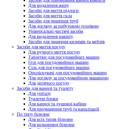
Засоби для прибирання ванної кімнати
Для видалення жиру
Засоби для миття підлоги
Засоби для миття скла
Засоби для чищення труб
Для догляду за побутовою технікою
Універсальні чистячі засоби
Для видалення накипу
Засоби для чищення килимів та меблів
Засоби для миття посуду
Для ручного миття посуду
Таблетки для посудомийних машин
Гелі для посудомийних машин
Сіль для посудомийних машин
Ополіскувачі для посудомийних машин
Для догляду за посудомийною машиною
Для дитячого посуду
Засоби для ванної та туалету
Для унітазу
Туалетні блоки
Для ванної та душової кабіни
Для прочищення труб та каналізації
По типу білизни
Для всіх типів білизни
Для кольорової білизни