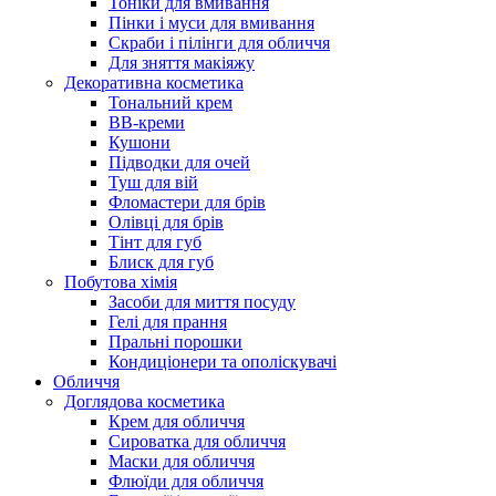
Тоніки для вмивання
Пінки і муси для вмивання
Скраби і пілінги для обличчя
Для зняття макіяжу
Декоративна косметика
Тональний крем
BB-креми
Кушони
Підводки для очей
Туш для вій
Фломастери для брів
Олівці для брів
Тінт для губ
Блиск для губ
Побутова хімія
Засоби для миття посуду
Гелі для прання
Пральні порошки
Кондиціонери та ополіскувачі
Обличчя
Доглядова косметика
Крем для обличчя
Сироватка для обличчя
Маски для обличчя
Флюїди для обличчя