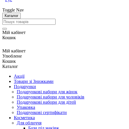
Toggle Nav
Каталог
Мій кабінет
Кошик
Мій кабінет
Улюблене
Кошик
Каталог
Акції
Товари зі Знижками
Подарунки
Подарункові набори для жінок
Подарункові набори для чоловіків
Подарункові набори для дітей
Упаковка
Подарункові сертифікати
Косметика
Для обличчя
Бази під макіяж