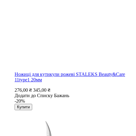
Ножиці для кутикули рожеві STALEKS Beauty&Care
11type1 20мм
276,00 ₴
345,00 ₴
Додати до Списку Бажань
-20%
Купити