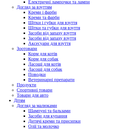
Електричні лампочки та лампи
Догляд за взуттям
Креми і фарби
Креми та фарби
Щітки і губки для взуття
Щітки та губки для взуття
Засоби від запаху взуття
Засоби від запаху взуття
Аксесуари для взуття
Зоотовари
Корм для котів
Корм для собак
Ласощі для котів
Ласощі для собак
Поводки
Ветеринарні препарати
Продукти
Спортивні товари
Товари для авто
Дітям
Догляд за малюками
Шампуні та бальзами
Засоби для купання
Дитячі креми та присипки
Олії та молочко