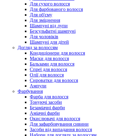
Для сухого волосся
Для фарбованого волосся
Для об'єму
Для зміцнення
Шампуні від лупи
Безсульфатні шампуні
Для чоловіків
Шампуні для дітей
Догляд за волоссям
Кондиціонери для волосся
Маски для волосся
Бальзами для волосся
Спреї для волосся
Олії для волосся
Сироватки для волосся
Ампули
Фарбування
Фарба для волосся
Тонуючі засоби
Безаміачні фарби
Аміачні фарби
Окислювачі для волосся
Для зафарбовування сивини
Засоби від випадання волосся
Набори для догляду за волоссям