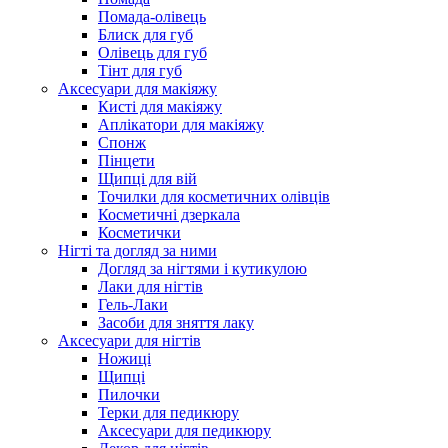
Помада-олівець
Блиск для губ
Олівець для губ
Тінт для губ
Аксесуари для макіяжу
Кисті для макіяжу
Аплікатори для макіяжу
Спонж
Пінцети
Щипці для вій
Точилки для косметичних олівців
Косметичні дзеркала
Косметички
Нігті та догляд за ними
Догляд за нігтями і кутикулою
Лаки для нігтів
Гель-Лаки
Засоби для зняття лаку
Аксесуари для нігтів
Ножиці
Щипці
Пилочки
Терки для педикюру
Аксесуари для педикюру