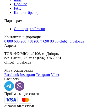
Про нас
FAQ
Каталог брендів
Партнерам
Співпраця з Prostor
Контактна інформація
0 800 600 200
+38 (067) 690 00 85
club@prostor.ua
Адреса
ТОВ «НУМІС» 49106, м. Дніпро,
б-р. Слави, 7К тел.: (056) 376 79 61
office@prostor.ua
Ми у соцмережах
Facebook
Instagram
Telegram
Viber
Chat bots
Приймаємо до cплати
© 2026 PROSTOR