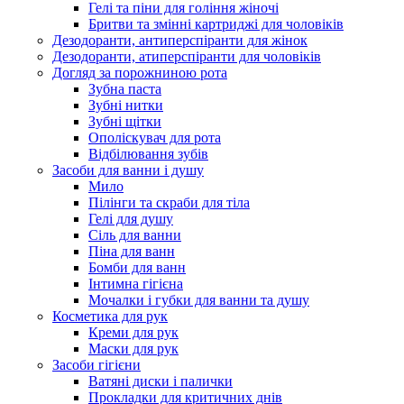
Гелі та піни для гоління жіночі
Бритви та змінні картриджі для чоловіків
Дезодоранти, антиперспіранти для жінок
Дезодоранти, атиперспіранти для чоловіків
Догляд за порожниною рота
Зубна паста
Зубні нитки
Зубні щітки
Ополіскувач для рота
Відбілювання зубів
Засоби для ванни і душу
Мило
Пілінги та скраби для тіла
Гелі для душу
Сіль для ванни
Піна для ванн
Бомби для ванн
Інтимна гігієна
Мочалки і губки для ванни та душу
Косметика для рук
Креми для рук
Маски для рук
Засоби гігієни
Ватяні диски і палички
Прокладки для критичних днів