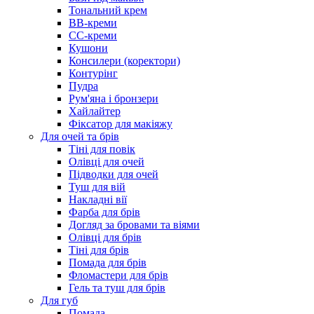
Тональний крем
BB-креми
CC-креми
Кушони
Консилери (коректори)
Контурінг
Пудра
Рум'яна і бронзери
Хайлайтер
Фіксатор для макіяжу
Для очей та брів
Тіні для повік
Олівці для очей
Підводки для очей
Туш для вій
Накладні вії
Фарба для брів
Догляд за бровами та віями
Олівці для брів
Тіні для брів
Помада для брів
Фломастери для брів
Гель та туш для брів
Для губ
Помада