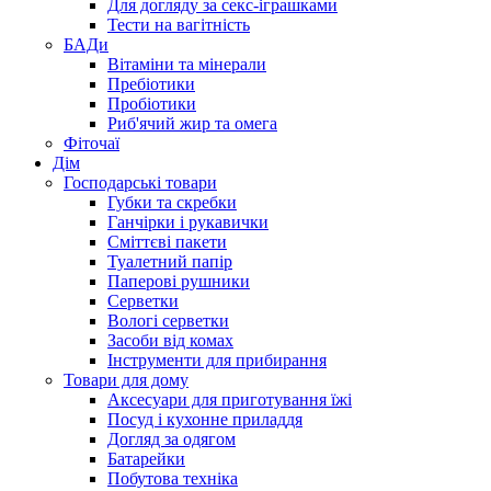
Для догляду за секс-іграшками
Тести на вагітність
БАДи
Вітаміни та мінерали
Пребіотики
Пробіотики
Риб'ячий жир та омега
Фіточаї
Дім
Господарські товари
Губки та скребки
Ганчірки і рукавички
Сміттєві пакети
Туалетний папір
Паперові рушники
Серветки
Вологі серветки
Засоби від комах
Інструменти для прибирання
Товари для дому
Аксесуари для приготування їжі
Посуд і кухонне приладдя
Догляд за одягом
Батарейки
Побутова техніка