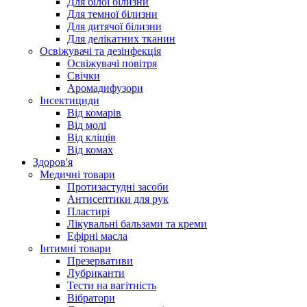
Для білої білизни
Для темної білизни
Для дитячої білизни
Для делікатних тканин
Освіжувачі та дезінфекція
Освіжувачі повітря
Свічки
Аромадифузори
Інсектициди
Від комарів
Від молі
Від кліщів
Від комах
Здоров'я
Медичні товари
Протизастудні засоби
Антисептики для рук
Пластирі
Лікувальні бальзами та креми
Ефірні масла
Інтимні товари
Презервативи
Лубриканти
Тести на вагітність
Вібратори