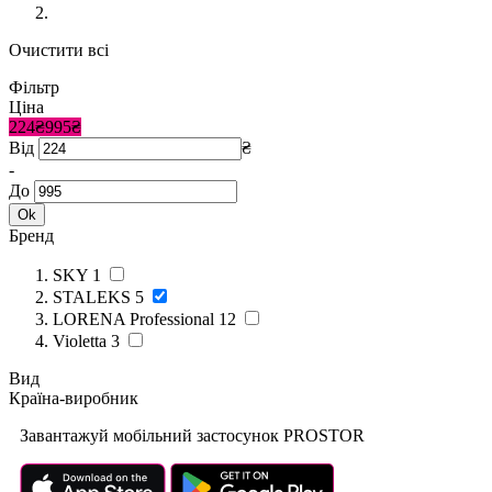
Очистити всі
Фільтр
Ціна
224₴
995₴
Від
₴
-
До
Ok
Бренд
SKY
1
STALEKS
5
LORENA Professional
12
Violetta
3
Вид
Країна-виробник
Завантажуй мобільний застосунок PROSTOR