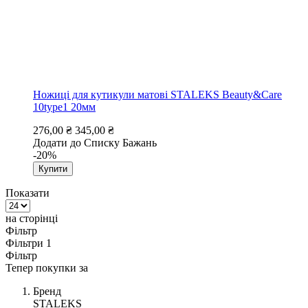
Ножиці для кутикули матові STALEKS Beauty&Care
10type1 20мм
276,00 ₴
345,00 ₴
Додати до Списку Бажань
-20%
Купити
Показати
на сторінці
Фільтр
Фільтри
1
Фільтр
Тепер покупки за
Бренд
STALEKS