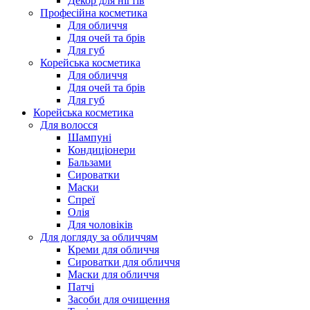
Декор для нігтів
Професійна косметика
Для обличчя
Для очей та брів
Для губ
Корейська косметика
Для обличчя
Для очей та брів
Для губ
Корейська косметика
Для волосся
Шампуні
Кондиціонери
Бальзами
Сироватки
Маски
Спреї
Олія
Для чоловіків
Для догляду за обличчям
Креми для обличчя
Сироватки для обличчя
Маски для обличчя
Патчі
Засоби для очищення