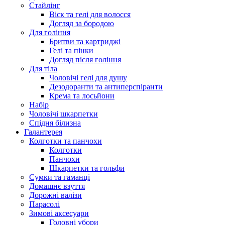
Стайлінг
Віск та гелі для волосся
Догляд за бородою
Для гоління
Бритви та картриджі
Гелі та пінки
Догляд після гоління
Для тіла
Чоловічі гелі для душу
Дезодоранти та антиперспіранти
Крема та лосьйони
Набір
Чоловічі шкарпетки
Спідня білизна
Галантерея
Колготки та панчохи
Колготки
Панчохи
Шкарпетки та гольфи
Сумки та гаманці
Домашнє взуття
Дорожні валізи
Парасолі
Зимові аксесуари
Головні убори