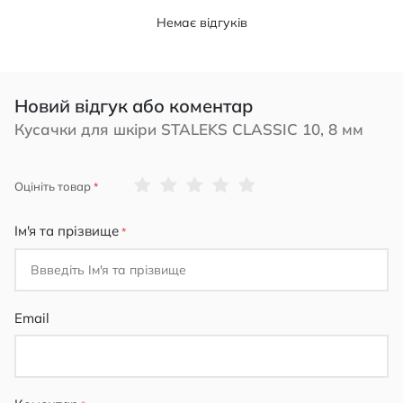
Немає відгуків
Новий відгук або коментар
Кусачки для шкіри STALEKS CLASSIC 10, 8 мм
1
2
3
4
5
Оцініть товар
star
stars
stars
stars
stars
Ім'я та прізвище
Email