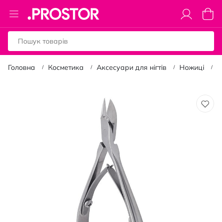
Toggle
Коши
Nav
Головна
Косметика
Аксесуари для нігтів
Ножиці
К
Перейти
до
кінця
галереї
зображень