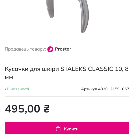
Перейти
до
Продавець товару:
Prostor
початку
галереї
зображень
Кусачки для шкіри STALEKS CLASSIC 10, 8
мм
В наявності
Артикул
4820121591067
495,00 ₴
Купити