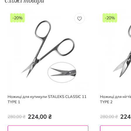
Схожі товари
-20%
-20%
Ножиці для кутикули STALEKS CLASSIC 11
Ножиці для нігт
TYPE 1
TYPE 2
224,00 ₴
224
280,00 ₴
280,00 ₴