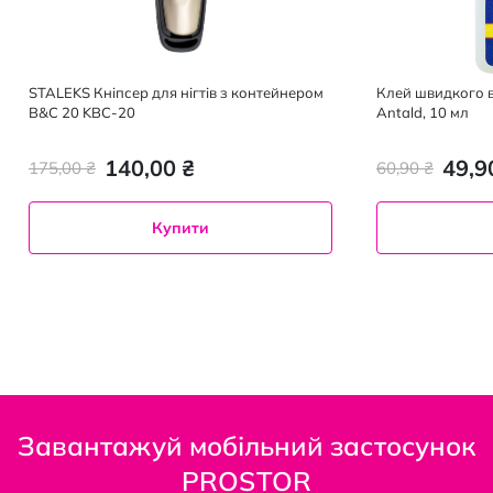
STALEKS Кніпсер для нігтів з контейнером
Клей швидкого в
B&C 20 KBC-20
Antald, 10 мл
140,00 ₴
49,9
175,00 ₴
60,90 ₴
Купити
Завантажуй мобільний застосунок
PROSTOR