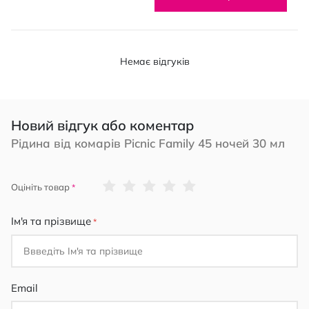
Немає відгуків
Новий відгук або коментар
Рідина від комарів Picnic Family 45 ночей 30 мл
1
2
3
4
5
Оцініть товар
star
stars
stars
stars
stars
Ім'я та прізвище
Email