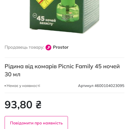
Перейти
до
Продавець товару:
Prostor
початку
галереї
зображень
Рідина від комарів Picnic Family 45 ночей
30 мл
Немає у наявності
Артикул
4600104023095
93,80 ₴
Повідомити про наявність