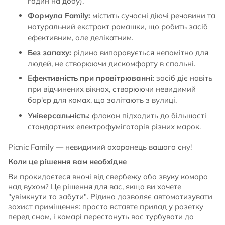
годин на добу).
Формула Family:
містить сучасні діючі речовини та
натуральний екстракт ромашки, що робить засіб
ефективним, але делікатним.
Без запаху:
рідина випаровується непомітно для
людей, не створюючи дискомфорту в спальні.
Ефективність при провітрюванні:
засіб діє навіть
при відчинених вікнах, створюючи невидимий
бар'єр для комах, що залітають з вулиці.
Універсальність:
флакон підходить до більшості
стандартних електрофумігаторів різних марок.
Picnic Family — невидимий охоронець вашого сну!
Коли це рішення вам необхідне
Ви прокидаєтеся вночі від свербежу або звуку комара
над вухом? Це рішення для вас, якщо ви хочете
"увімкнути та забути". Рідина дозволяє автоматизувати
захист приміщення: просто вставте прилад у розетку
перед сном, і комарі перестануть вас турбувати до