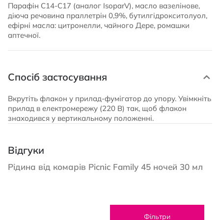
Парафін С14-С17 (аналог IsoparV), масло вазелінове,
діюча речовина праллетрін 0,9%, бутилгідрокситолуол,
ефірні масла: цитронелли, чайного Дере, ромашки
аптечної.
Спосіб застосування
Вкрутіть флакон у прилад-фумігатор до упору. Увімкніть
прилад в електромережу (220 В) так, щоб флакон
знаходився у вертикальному положенні.
Відгуки
Рідина від комарів Picnic Family 45 ночей 30 мл
Фільтри