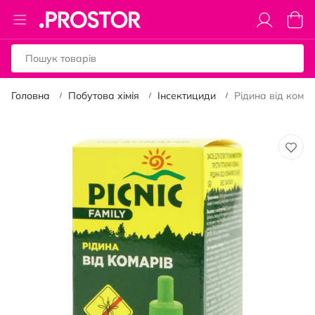
Toggle
Коши
Nav
Головна
Побутова хімія
Інсектициди
Рідина від комар
Перейти
до
кінця
галереї
зображень