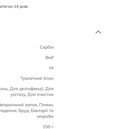
тягом 14 днів.
Сербія
Bref
Ні
Туалетний блок
нь, Для дезінфекції, Для
унітазу, Для очистки
Неприємний запах, Плями,
ладення, Бруд, Бактерії та
мікроби
150 г