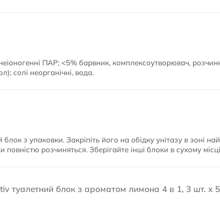
еіоногенні ПАР; <5% барвник, комплексоутворювач, розчинник
л); солі неорганічні, вода.
 блок з упаковки. Закріпіть його на обідку унітазу в зоні на
и повністю розчиняться. Зберігайте інші блоки в сухому місці
iv туалетний блок з ароматом лимона 4 в 1, 3 шт. x 5