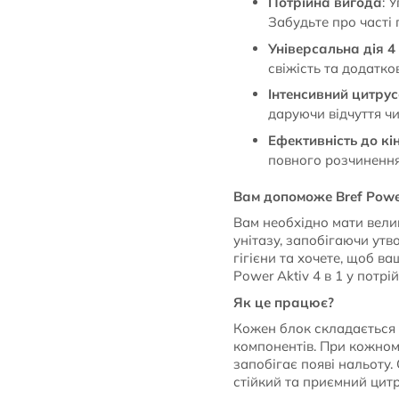
Потрійна вигода
: 
Забудьте про часті 
Універсальна дія 4 
свіжість та додатко
Інтенсивний цитру
даруючи відчуття чи
Ефективність до кі
повного розчинення
Вам допоможе Bref Powe
Вам необхідно мати вели
унітазу, запобігаючи ут
гігієни та хочете, щоб в
Power Aktiv 4 в 1 у потр
Як це працює?
Кожен блок складається 
компонентів. При кожному
запобігає появі нальоту
стійкий та приємний цит