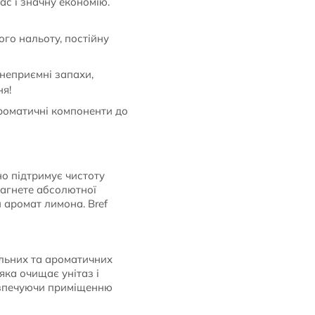
пас і значну економію.
ого нальоту, постійну
неприємні запахи,
ня!
роматичні компоненти до
но підтримує чистоту
рагнете абсолютної
й аромат лимона. Bref
альних та ароматичних
яка очищає унітаз і
безпечуючи приміщенню