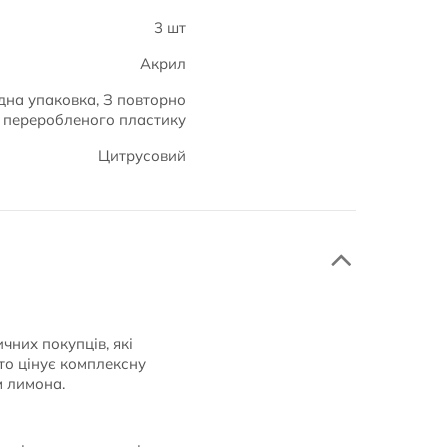
3 шт
Акрил
дна упаковка, З повторно
переробленого пластику
Цитрусовий
чних покупців, які
хто цінує комплексну
м лимона.