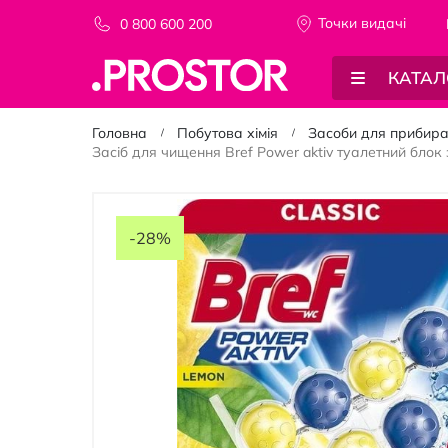
Точки видачi
0 800 600 200
КАТАЛ
Головна
Побутова хімія
Засоби для прибир
Засіб для чищення Bref Power aktiv туалетний блок з
Перейти
до
-28%
кінця
галереї
зображень