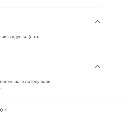
, віддушка (в т.ч.
йсильнішого потоку води.
.
0 г