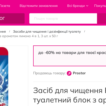
Газета
Відстежити замовлення
Всі бренди
Покуп
ОГ
ання
Засоби для чищення і дезінфекції туалету
 ароматом лимона 4 в 1, 3 шт. x 50 г
до -60% на товари для твоєї кра
Продавець товару:
Prostor
Засіб для чищення B
туалетний блок з а