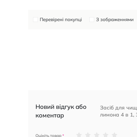
Перевірені покупці
З зображеннями
Новий відгук або
Засіб для чищ
коментар
лимона 4 в 1, 3
1
2
3
4
5
Оцініть товар