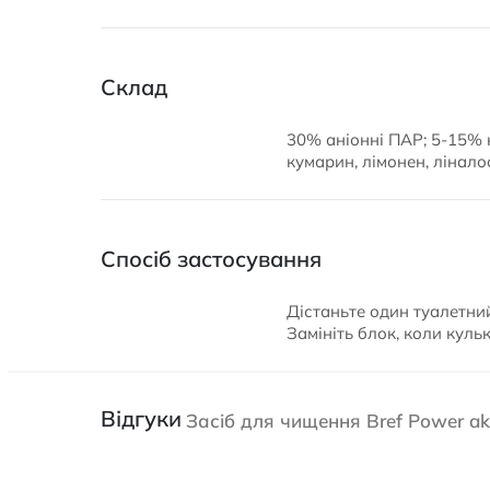
Склад
30% аніонні ПАР; 5-15% н
кумарин, лімонен, ліналоо
Спосіб застосування
Дістаньте один туалетний
Замініть блок, коли кульк
Відгуки
Засіб для чищення Bref Power akt