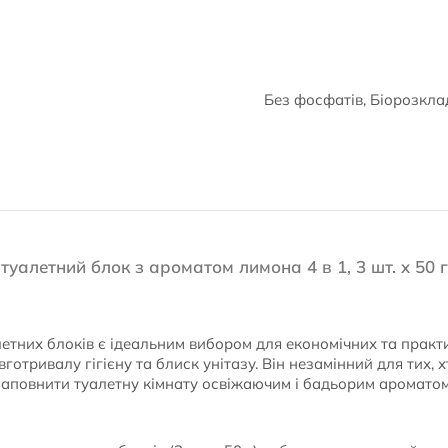
Без фосфатів, Біорозкла
 туалетний блок з ароматом лимона 4 в 1, 3 шт. x 50 г
етних блоків є ідеальним вибором для економічних та практи
готривалу гігієну та блиск унітазу. Він незамінний для тих, 
наповнити туалетну кімнату освіжаючим і бадьорим аромато