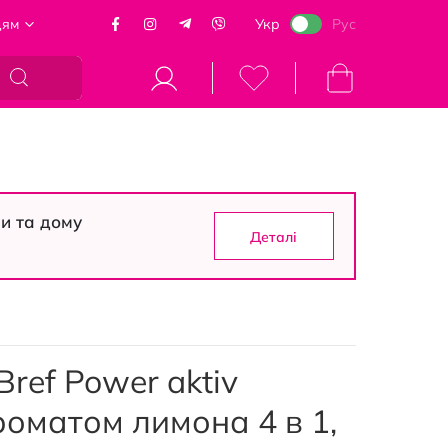
цям
Укр
Рус
Кошик
си та дому
Деталі
ref Power aktiv
роматом лимона 4 в 1,