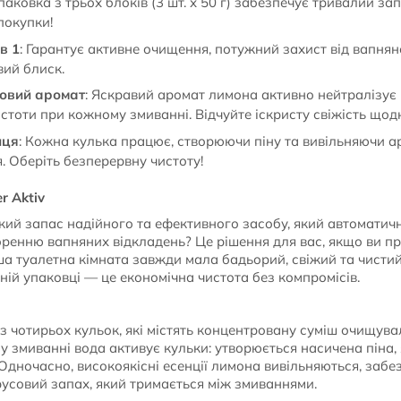
Упаковка з трьох блоків (3 шт. х 50 г) забезпечує тривалий за
покупки!
в 1
: Гарантує активне очищення, потужний захист від вапнян
вий блиск.
совий аромат
: Яскравий аромат лимона активно нейтралізує 
стоти при кожному змиванні. Відчуйте іскристу свіжість щод
нця
: Кожна кулька працює, створюючи піну та вивільняючи а
. Оберіть безперервну чистоту!
r Aktiv
кий запас надійного та ефективного засобу, який автоматич
воренню вапняних відкладень? Це рішення для вас, якщо ви п
аша туалетна кімната завжди мала бадьорий, свіжий та чисти
ійній упаковці — це економічна чистота без компромісів.
з чотирьох кульок, які містять концентровану суміш очищув
 змиванні вода активує кульки: утворюється насичена піна, 
. Одночасно, високоякісні есенції лимона вивільняються, за
русовий запах, який тримається між змиваннями.