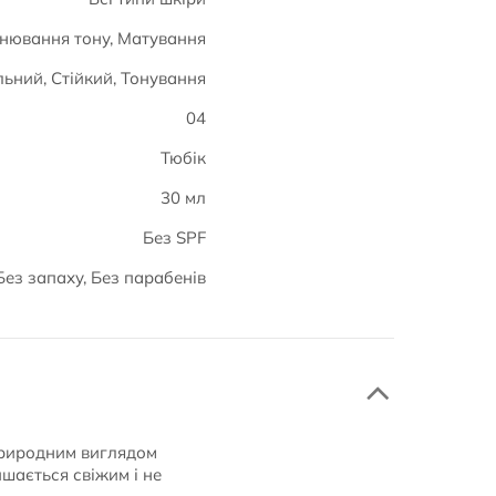
нювання тону, Матування
ьний, Стійкий, Тонування
04
Тюбік
30 мл
Без SPF
Без запаху, Без парабенів
природним виглядом
ишається свіжим і не