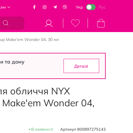
цям
Укр
Рус
Кошик
up Make'em Wonder 04, 30 мл
си та дому
Деталі
ля обличчя NYX
p Make'em Wonder 04,
В наявності
Артикул
800897275143