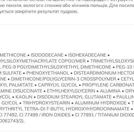
ю пензля, вологого спонжа або кінчиків пальців. Для посил
ується закріпити результат пудрою.
DIMETHICONE • ISODODECANE • ISOHEXADECANE •
YLSILOXYMETHACRYLATE COPOLYMER • TRIMETHYLSILOXYSI
YL PEG-9 POLYDIMETHYLSILOXYETHYL DIMETHICONE • PEG-10
 SULFATE • PHENOXYETHANOL • DISTEARDIMONIUM HECTOR
NE • DIMETHICONE/POLYGLYCERIN-3 CROSSPOLYMER • CETYL
YL PALMITATE • CAPRYLYL GLYCOL • PROPYLENE CARBONATE 
INE DISUCCINATE • ETHYLHEXYLGLYCERIN • ALUMINA • ORY
YCOL • KAOLIN • DISODIUM STEAROYL GLUTAMATE • PAULLI
 GLYCOL • TRIHYDROXYSTEARIN • ALUMINUM HYDROXIDE •
RYTHRITYL TETRA-DI-T-BUTYL HYDROXYHYDROCINNAMATE •
I 77492, CI 77499 / IRON OXIDES • CI 77891 / TITANIUM DIOXID
70062743/2).