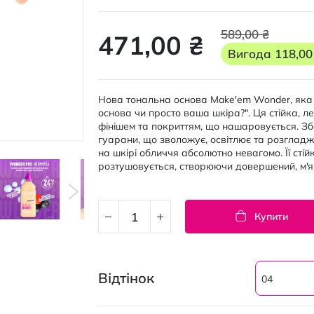
589,00 ₴
471,00 ₴
Вигода
118,00
Нова тональна основа Make'em Wonder, яка 
основа чи просто ваша шкіра?". Ця стійка, 
фінішем та покриттям, що нашаровується. З
гуарани, що зволожує, освітлює та розгладж
на шкірі обличчя абсолютно невагомо. Її ст
розтушовується, створюючи довершений, м'як
Купити
Відтінок
04