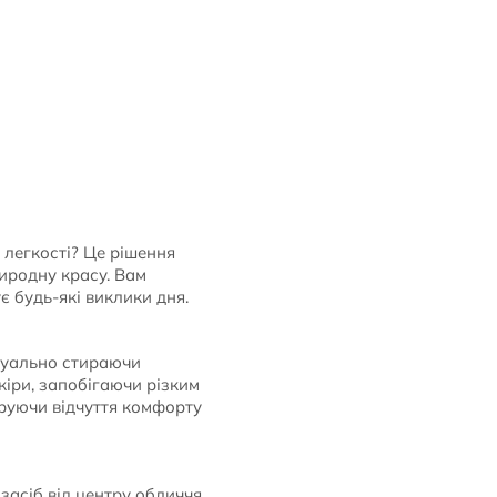
 легкості? Це рішення
риродну красу. Вам
 будь-які виклики дня.
ізуально стираючи
кіри, запобігаючи різким
руючи відчуття комфорту
 засіб від центру обличчя