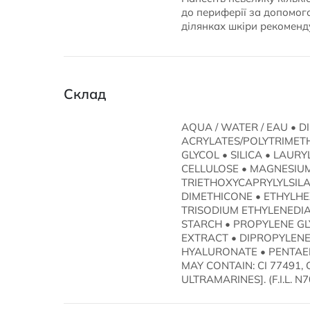
до периферії за допомого
ділянках шкіри рекоменд
Склад
AQUA / WATER / EAU • 
ACRYLATES/POLYTRIMETH
GLYCOL • SILICA • LAUR
CELLULOSE • MAGNESIUM
TRIETHOXYCAPRYLYLSILA
DIMETHICONE • ETHYLHEX
TRISODIUM ETHYLENEDIAM
STARCH • PROPYLENE GL
EXTRACT • DIPROPYLENE
HYALURONATE • PENTAE
MAY CONTAIN: CI 77491, C
ULTRAMARINES]. (F.I.L. N