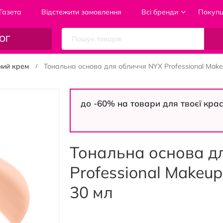
Газета
Відстежити замовлення
Всі бренди
Покуп
ОГ
ний крем
Тональна основа для обличчя NYX Professional Make
до -60% на товари для твоєї кра
Тональна основа д
Professional Makeu
30 мл