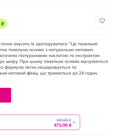
 ₴
точно змусить їх здогадуватися: "Це тональна
легка тональна основа з натурально-матовим
багачена гіалуроновою кислотою та екстрактом
ує шкіру. При цьому тональна основа відчувається
ійка формула легко нашаровується та
ий матовий фініш, що тримається до 24 годин.
589,00 ₴
471,00 ₴