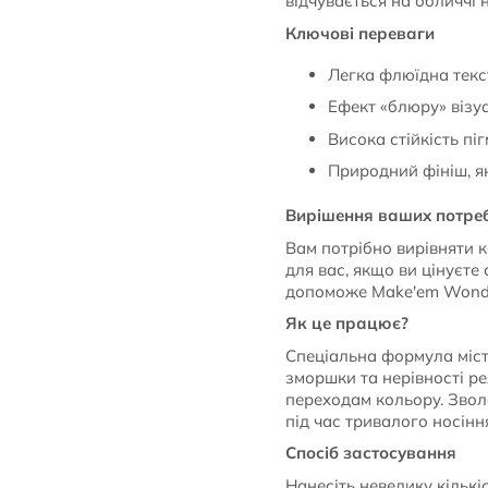
відчувається на обличчі 
Ключові переваги
Легка флюїдна текст
Ефект «блюру» візу
Висока стійкість пі
Природний фініш, я
Вирішення ваших потреб
Вам потрібно вирівняти к
для вас, якщо ви цінуєте
допоможе Make'em Wonder
Як це працює?
Спеціальна формула міст
зморшки та нерівності ре
переходам кольору. Звол
під час тривалого носінн
Спосіб застосування
Нанесіть невелику кількі