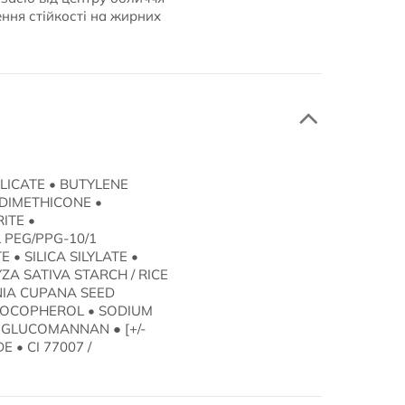
ення стійкості на жирних
LICATE • BUTYLENE
 DIMETHICONE •
ITE •
 PEG/PPG-10/1
• SILICA SILYLATE •
ZA SATIVA STARCH / RICE
NIA CUPANA SEED
 TOCOPHEROL • SODIUM
 GLUCOMANNAN ● [+/-
E • CI 77007 /