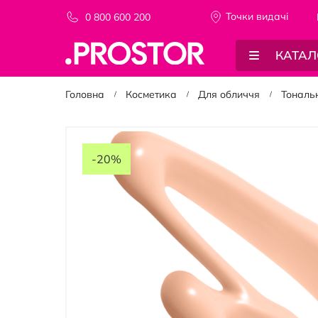
Точки видачi
0 800 600 200
КАТАЛ
Головна
Косметика
Для обличчя
Тональ
Перейти
до
-20%
кінця
галереї
зображень