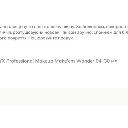
у на очищену та підготовлену шкіру. За бажанням, використо
личчя, розтушовуючи назовні, як вам зручно: спонжем для бі
ого покриття. Нашаровуйте продук
X Professional Makeup Make'em Wonder 04, 30 мл