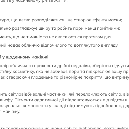
навіть у насиченому ритмі життя.
ура, що легко розподіляється і не створює ефекту маски;
ально розгладжує шкіру та робить пори менш помітними;
гменту, що не тьмяніє та не окислюється протягом дня;
кий надає обличчю відпочилого та доглянутого вигляду.
 у щоденному макіяжі
олір обличчя та приховати дрібні недоліки, зберігши відчуття
 стійку косметику, яка не забиває пори та підкреслює вашу п
, створюючи гладеньке та рівномірне покриття, що витримує
ить світловідбивальні частинки, які переломлюють світло, в
льєфу. Пігменти адаптивної дії підлаштовуються під підтон ш
ожувальні компоненти у складі підтримують гідробаланс, да
я макіяжу.
сть тональної основи на щоки, лоб та підборіддя. Розтушуйте