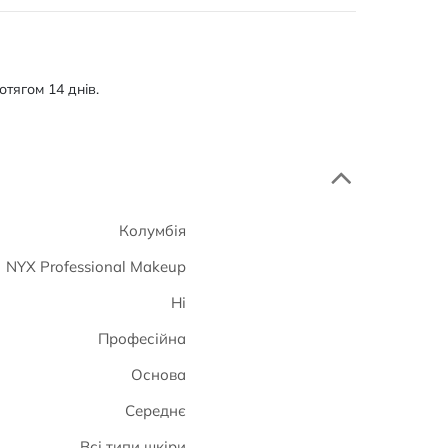
тягом 14 днів.
Колумбія
NYX Professional Makeup
Ні
Професійна
Основа
Середнє
Всі типи шкіри