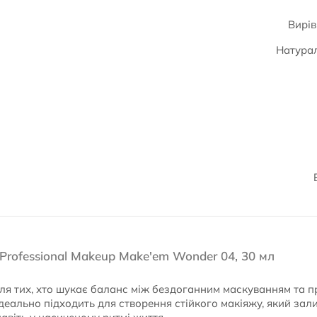
Вирів
Натурал
rofessional Makeup Make'em Wonder 04, 30 мл
ля тих, хто шукає баланс між бездоганним маскуванням та 
деально підходить для створення стійкого макіяжу, який зал