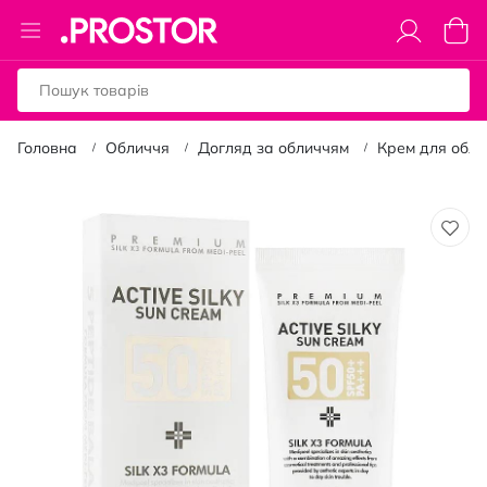
Toggle
Коши
Nav
Головна
Обличчя
Догляд за обличчям
Крем для обли
Перейти
до
кінця
галереї
зображень