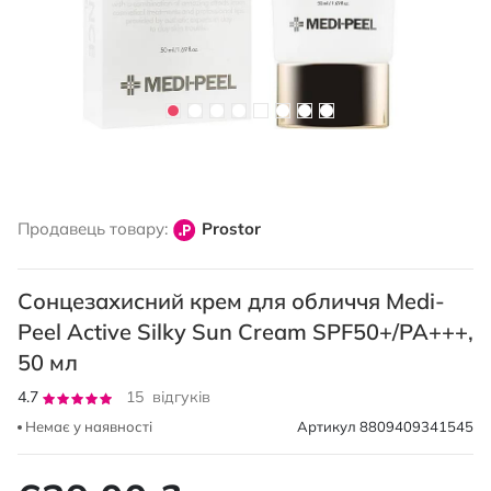
Перейти
до
Продавець товару:
Prostor
початку
галереї
зображень
Сонцезахисний крем для обличчя Medi-
Peel Active Silky Sun Cream SPF50+/PA+++,
50 мл
Рейтинг:
4.7
15
відгуків
93
100
% of
Немає у наявності
Артикул
8809409341545