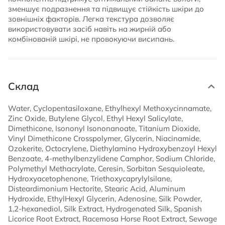
зменшує подразнення та підвищує стійкість шкіри до
зовнішніх факторів. Легка текстура дозволяє
використовувати засіб навіть на жирній або
комбінованій шкірі, не провокуючи висипань.
Склад
Water, Cyclopentasiloxane, Ethylhexyl Methoxycinnamate,
Zinc Oxide, Butylene Glycol, Ethyl Hexyl Salicylate,
Dimethicone, Isononyl Isononanoate, Titanium Dioxide,
Vinyl Dimethicone Crosspolymer, Glycerin, Niacinamide,
Ozokerite, Octocrylene, Diethylamino Hydroxybenzoyl Hexyl
Benzoate, 4-methylbenzylidene Camphor, Sodium Chloride,
Polymethyl Methacrylate, Ceresin, Sorbitan Sesquioleate,
Hydroxyacetophenone, Triethoxycaprylylsilane,
Disteardimonium Hectorite, Stearic Acid, Aluminum
Hydroxide, EthylHexyl Glycerin, Adenosine, Silk Powder,
1,2-hexanediol, Silk Extract, Hydrogenated Silk, Spanish
Licorice Root Extract, Racemosa Horse Root Extract, Sewage