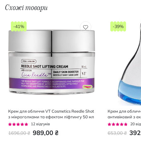
Схожі товари
-41%
-39%
Крем для обличчя VT Cosmetics Reedle Shot
Крем для облич
з мікроголками та ефектом ліфтингу 50 мл
антивіковий з е
коника 50 мл
Рейтинг:
Рейтинг:
12
відгуків
20
від
92%
91%
989,00 ₴
392
1696,00 ₴
653,00 ₴