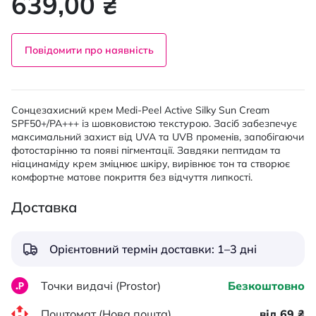
639,00 ₴
Повідомити про наявність
Сонцезахисний крем Medi-Peel Active Silky Sun Cream
SPF50+/PA+++ із шовковистою текстурою. Засіб забезпечує
максимальний захист від UVA та UVB променів, запобігаючи
фотостарінню та появі пігментації. Завдяки пептидам та
ніацинаміду крем зміцнює шкіру, вирівнює тон та створює
комфортне матове покриття без відчуття липкості.
Доставка
Орієнтовний термін доставки: 1–3 дні
Точки видачі (Prostor)
Безкоштовно
Поштомат (Нова пошта)
від 69 ₴