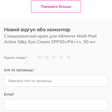
Показати більше
Новий відгук або коментар
Сонцезахисний крем для обличчя Medi-Peel
Active Silky Sun Cream SPF50+/PA+++, 50 мл
1
2
3
4
5
Оцініть товар
star
stars
stars
stars
stars
Ім'я та прізвище
Email