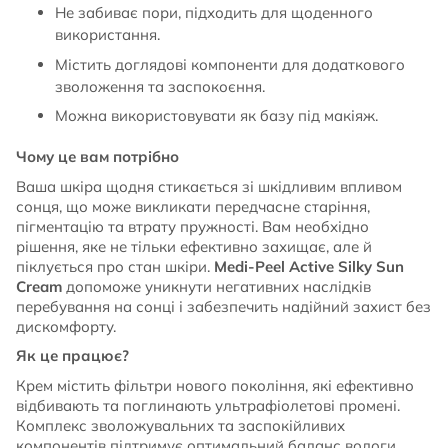
Не забиває пори, підходить для щоденного
використання.
Містить доглядові компоненти для додаткового
зволоження та заспокоєння.
Можна використовувати як базу під макіяж.
Чому це вам потрібно
Ваша шкіра щодня стикається зі шкідливим впливом
сонця, що може викликати передчасне старіння,
пігментацію та втрату пружності. Вам необхідно
рішення, яке не тільки ефективно захищає, але й
піклується про стан шкіри.
Medi-Peel Active Silky Sun
Cream
допоможе уникнути негативних наслідків
перебування на сонці і забезпечить надійний захист без
дискомфорту.
Як це працює?
Крем містить фільтри нового покоління, які ефективно
відбивають та поглинають ультрафіолетові промені.
Комплекс зволожувальних та заспокійливих
компонентів підтримує оптимальний баланс вологи,