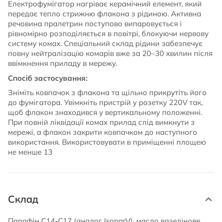
Електрофумігатор нагріває керамічний елемент, який
передає тепло стрижню флакона з рідиною. Активна
речовина пралетрин поступово випаровується і
рівномірно розподіляється в повітрі, блокуючи нервову
систему комах. Спеціальний склад рідини забезпечує
повну нейтралізацію комарів вже за 20–30 хвилин після
ввімкнення приладу в мережу.
Спосіб застосування:
Зніміть ковпачок з флакона та щільно прикрутіть його
до фумігатора. Увімкніть пристрій у розетку 220V так,
щоб флакон знаходився у вертикальному положенні.
При повній ліквідації комах прилад слід вимкнути з
мережі, а флакон закрити ковпачком до наступного
використання. Використовувати в приміщенні площею
не менше 13
Склад
Парафін С14-С17 (аналог IsoparV), масло вазелінове,