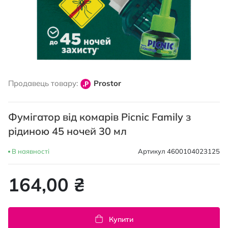
Перейти
до
Продавець товару:
Prostor
початку
галереї
зображень
Фумігатор від комарів Picnic Family з
рідиною 45 ночей 30 мл
В наявності
Артикул
4600104023125
164,00 ₴
Купити