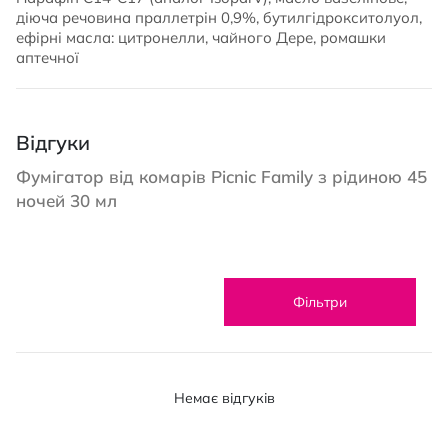
діюча речовина праллетрін 0,9%, бутилгідрокситолуол,
ефірні масла: цитронелли, чайного Дере, ромашки
аптечної
Відгуки
Фумігатор від комарів Picnic Family з рідиною 45
ночей 30 мл
Фільтри
Немає відгуків