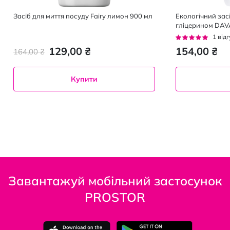
Засіб для миття посуду Fairy лимон 900 мл
Екологічний засі
гліцерином DAV
Рейтинг:
1
відг
100%
129,00 ₴
154,00 ₴
164,00 ₴
Купити
Завантажуй мобільний застосунок
PROSTOR