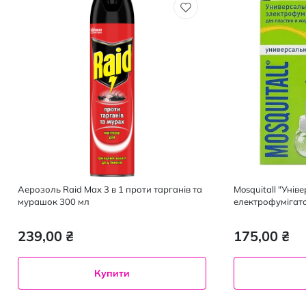
Аерозоль Raid Max 3 в 1 проти тарганів та
Mosquitall "Унів
мурашок 300 мл
електрофумігато
ночей
239,00 ₴
175,00 ₴
Купити