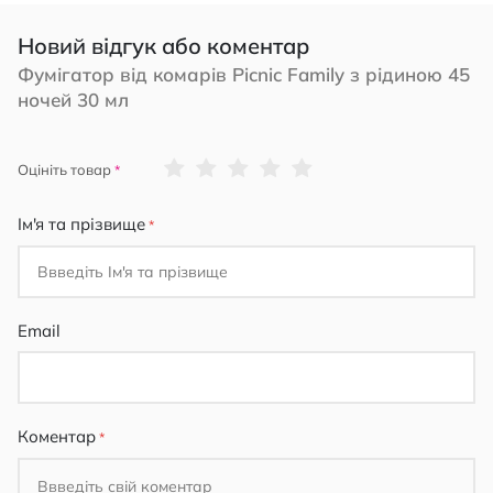
Новий відгук або коментар
Фумігатор від комарів Picnic Family з рідиною 45
ночей 30 мл
1
2
3
4
5
Оцініть товар
star
stars
stars
stars
stars
Ім'я та прізвище
Email
Коментар