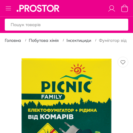
Toggle
Коши
Nav
Головна
Побутова хімія
Інсектициди
Фумігатор від ко
Перейти
до
кінця
галереї
зображень