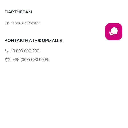
ПАРТНЕРАМ
Співпраця з Prostor
КОНТАКТНА ІНФОРМАЦІЯ
0 800 600 200
+38 (067) 690 00 85
club@prostor.ua
АДРЕСА
ТОВ «НУМІС» 49106, м. Дніпро,
б-р. Слави, 7К тел.: (056) 376 79 61
office@prostor.ua
МИ У СОЦМЕРЕЖАХ