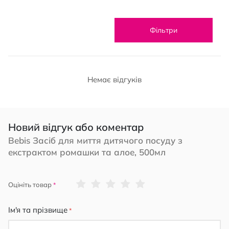
Фільтри
Немає відгуків
Новий відгук або коментар
Bebis Засіб для миття дитячого посуду з
екстрактом ромашки та алое, 500мл
1
2
3
4
5
Оцініть товар
star
stars
stars
stars
stars
Ім'я та прізвище