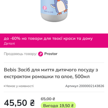
Перейти
до
до -60% на товари для твоєї краси та дому
початку
Деталі
галереї
зображень
Продавець товару:
Prostor
Bebis Засіб для миття дитячого посуду з
екстрактом ромашки та алое, 500мл
Немає у наявності
Артикул
2000002143826
65,00 ₴
45,50 ₴
Вигода
19,50 ₴