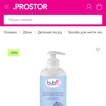
Toggle
Коши
Nav
Головна
Дітям
Дитячий посуд
Засоби для миття посу
Перейти
до
-30%
кінця
галереї
зображень