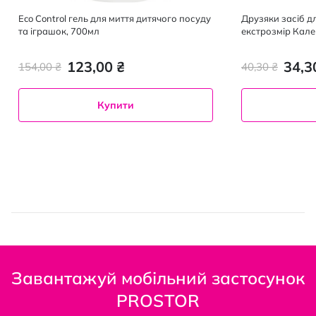
Eco Control гель для миття дитячого посуду
Друзяки засіб д
та іграшок, 700мл
екстрозмір Кал
123,00 ₴
34,3
154,00 ₴
40,30 ₴
Купити
Завантажуй мобільний застосунок
PROSTOR