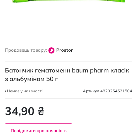
Перейти
до
Продавець товару:
Prostor
початку
галереї
зображень
Батончик гематоменн baum pharm класік
з альбуміном 50 г
Немає у наявності
Артикул
4820254521504
34,90 ₴
Повідомити про наявність