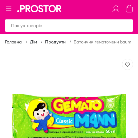
Toggle
Коши
Nav
Головна
Дім
Продукти
Батончик гематоменн baum pha
Перейти
до
кінця
галереї
зображень