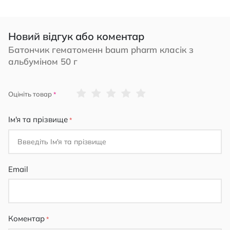
Новий відгук або коментар
Батончик гематоменн baum pharm класік з
альбуміном 50 г
1
2
3
4
5
Оцініть товар
star
stars
stars
stars
stars
Ім'я та прізвище
Email
Коментар