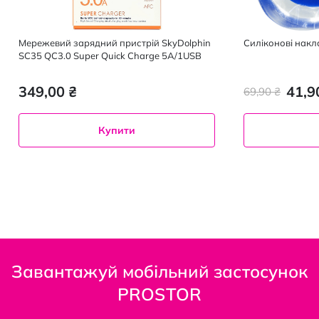
Мережевий зарядний пристрій SkyDolphin
Силіконові накл
SC35 QC3.0 Super Quick Charge 5A/1USB
349,00 ₴
41,9
69,90 ₴
Купити
Завантажуй мобільний застосунок
PROSTOR