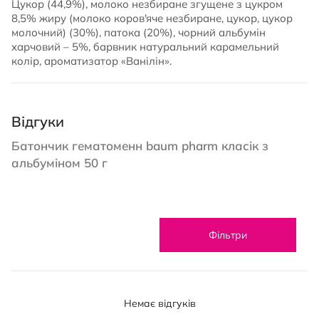
Цукор (44,9%), молоко незбиране згущене з цукром
8,5% жиру (молоко коров'яче незбиране, цукор, цукор
молочний) (30%), патока (20%), чорний альбумін
харчовий – 5%, барвник натуральний карамельний
колір, ароматизатор «Ванілін».
Відгуки
Батончик гематоменн baum pharm класік з
альбуміном 50 г
Фільтри
Немає відгуків