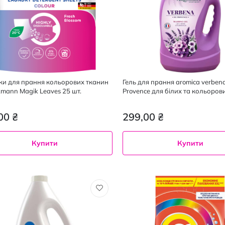
ки для прання кольорових тканин
Гель для прання aromica verben
kmann Magik Leaves 25 шт.
Provence для білих та кольоров
л
00 ₴
299,00 ₴
Купити
Купити