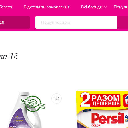
Газета
Відстежити замовлення
Всі бренди
Покуп
ОГ
ка 15