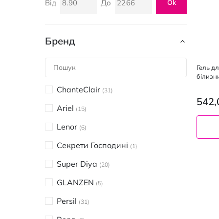
Від
До
Ok
Бренд
Гель д
білизни
ChanteClair
31
542,
Ariel
15
Lenor
6
Секрети Господині
1
Super Diya
20
GLANZEN
5
Persil
31