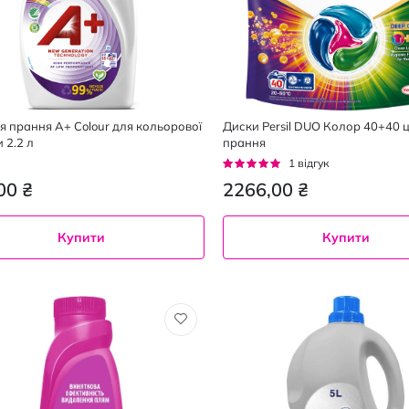
ля прання A+ Colour для кольорової
Диски Persil DUO Колор 40+40 ц
 2.2 л
прання
Рейтинг:
1
відгук
100%
00 ₴
2266,00 ₴
Купити
Купити