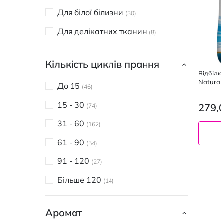
Grünwald
5
Для білої білизни
30
Helmann
3
Для делікатних тканин
8
Lavandera
9
Ludwik
Кількість циклів прання
7
Відбіл
MOOMIN
3
До 15
46
Polar Shine
1
15 - 30
279,
74
Pride
2
31 - 60
162
PRO WASH
31
61 - 90
54
PW DE LUXE
1
91 - 120
27
SARMIX
11
Більше 120
14
Sapfir Gold
1
Semana
Аромат
3