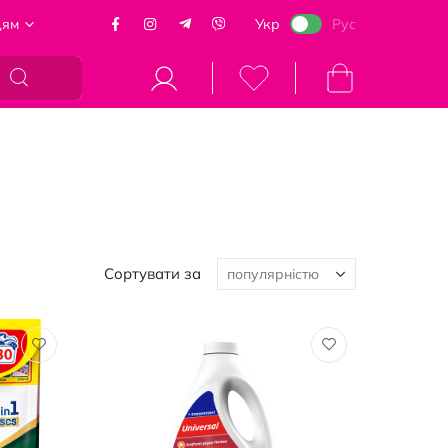
цям
Укр
Рус
Кошик
Сортувати за