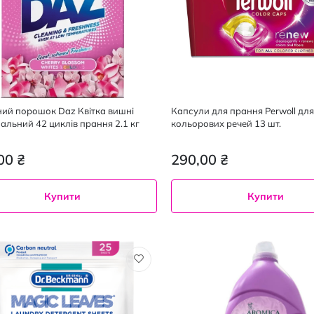
ий порошок Daz Квітка вишні
Капсули для прання Perwoll для
сальний 42 циклів прання 2.1 кг
кольорових речей 13 шт.
00 ₴
290,00 ₴
Купити
Купити