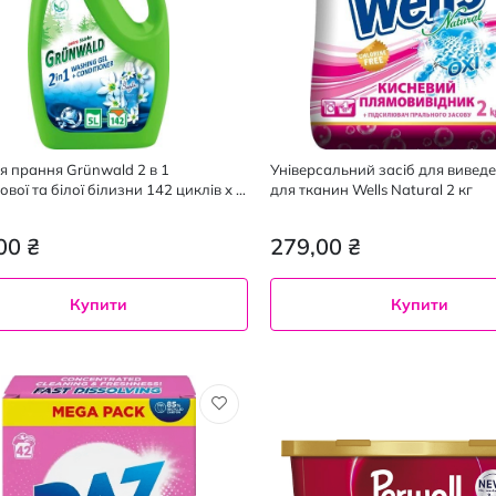
ля прання Grünwald 2 в 1
Універсальний засіб для вивед
вої та білої білизни 142 циклів х 5
для тканин Wells Natural 2 кг
00 ₴
279,00 ₴
Купити
Купити