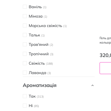
Tino High-Power
4
Ваніль
1
Wells Natural
2
Мімоза
1
Woolite
3
Морська свіжість
1
ВУХАСТИК
2
Тальк
1
Гель д
МАМО
кольоро
3
Трав'яний
2
л
COCCOLINO
12
Тропічний
320,
3
Duru
1
Свіжість
188
Gala
1
Лаванда
3
Galax
5
Квітковий
91
Ароматизація
Gallus
3
Цитрусовий
4
Так
313
K2r
2
Фруктовий
2
Ні
85
Lion
7
Французький
1