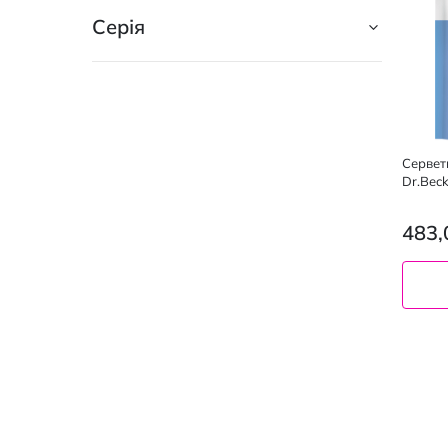
Біорозкладна упаковка
Серія
2
З дозатором
2
Без барвників
1
Без парафінів
1
Сервет
Без спирту
1
Dr.Bec
З повторно переробленого
483,
пластику
1
Не містить пальмової олії
1