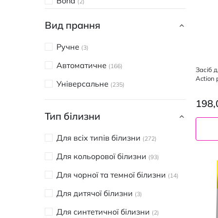
Bona
2
А+
5
Вид прання
Aromica
1
Ручне
3
WOLLITE
1
Автоматичне
166
Засіб 
SOLAR
10
Action 
Універсальне
235
DAZ
4
198,
Doctor Wash
2
Тип білизни
Dr.Beckmann
3
Для всіх типів білизни
272
Dreft
2
Для кольорової білизни
93
Elix
7
Для чорної та темної білизни
14
FROSCH
3
Для дитячої білизни
3
Gama
17
Для синтетичної білизни
2