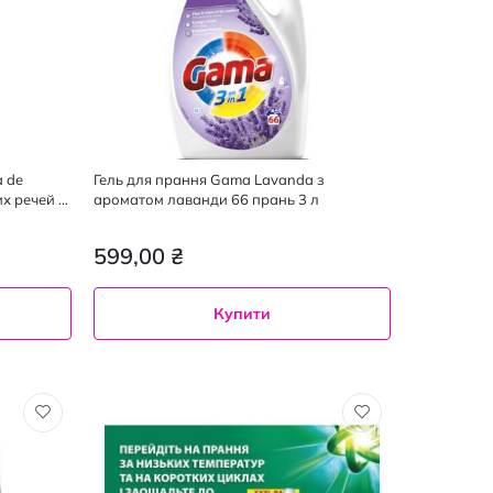
a de
Гель для прання Gama Lavanda з
их речей 4
ароматом лаванди 66 прань 3 л
599,00 ₴
Купити