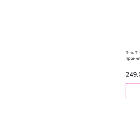
Гель Ti
прання
249,