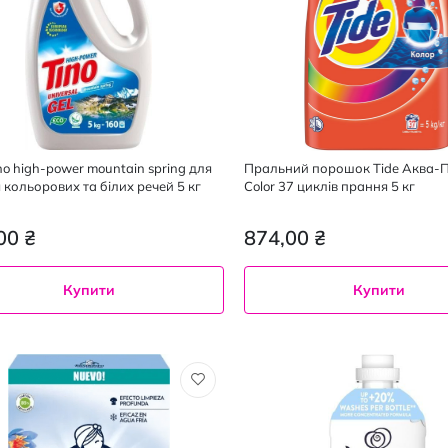
no high-power mountain spring для
Пральний порошок Tide Аква-
 кольорових та білих речей 5 кг
Color 37 циклів прання 5 кг
00 ₴
874,00 ₴
Купити
Купити