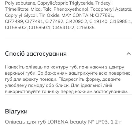
Polyisobutene, Caprylic/capric Triglyceride, Tridecyl
Trimellitate, Mica, Talc, Phenoxyethanol, Tocopheryl Acetate,
Caprylyl Glycol, Tin Oxide. MAY CONTAIN: CI77891,
CI77499, CI77491, CI77492, CI42090:2, CI19140, CI15985:1,
CI15850:2, CI15850:1, CI45410:2, CI16035.
Спосіб застосування
Нанесіть олівець по контуру губ, починаючи з центру
верхньої губи. За бажанням заштрихуйте всю поверхню
губ для ефекту помади. Підкресліть форму, додайте
улюблену помаду або блиск. Для ідеальної лінії
використовуйте точилку перед кожним застосуванням.
Відгуки
Олівець для губ LORENA beauty № LP03, 1.2 г