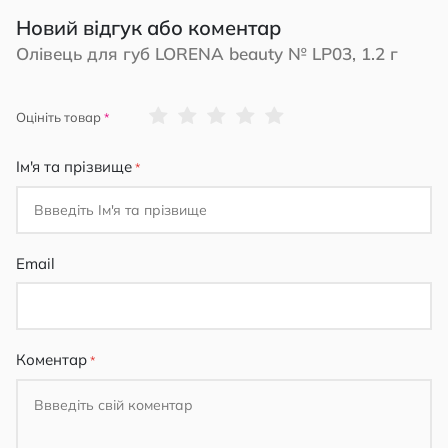
Новий відгук або коментар
Олівець для губ LORENA beauty № LP03, 1.2 г
1
2
3
4
5
Оцініть товар
star
stars
stars
stars
stars
Ім'я та прізвище
Email
Коментар