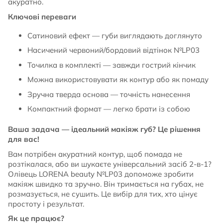
акуратно.
Ключові переваги
Сатиновий ефект — губи виглядають доглянуто
Насичений червоний/бордовий відтінок №LP03
Точилка в комплекті — завжди гострий кінчик
Можна використовувати як контур або як помаду
Зручна тверда основа — точність нанесення
Компактний формат — легко брати із собою
Ваша задача — ідеальний макіяж губ? Це рішення
для вас!
Вам потрібен акуратний контур, щоб помада не
розтікалася, або ви шукаєте універсальний засіб 2-в-1?
Олівець LORENA beauty №LP03 допоможе зробити
макіяж швидко та зручно. Він тримається на губах, не
розмазується, не сушить. Це вибір для тих, хто цінує
простоту і результат.
Як це працює?