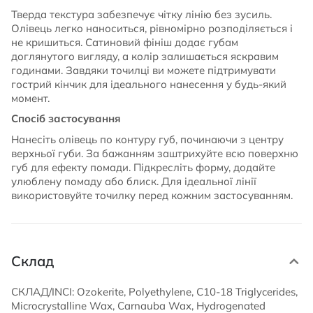
Тверда текстура забезпечує чітку лінію без зусиль.
Олівець легко наноситься, рівномірно розподіляється і
не кришиться. Сатиновий фініш додає губам
доглянутого вигляду, а колір залишається яскравим
годинами. Завдяки точилці ви можете підтримувати
гострий кінчик для ідеального нанесення у будь-який
момент.
Спосіб застосування
Нанесіть олівець по контуру губ, починаючи з центру
верхньої губи. За бажанням заштрихуйте всю поверхню
губ для ефекту помади. Підкресліть форму, додайте
улюблену помаду або блиск. Для ідеальної лінії
використовуйте точилку перед кожним застосуванням.
Склад
СКЛАД/INCI: Ozokerite, Polyethylene, C10-18 Triglycerides,
Microcrystalline Wax, Carnauba Wax, Hydrogenated