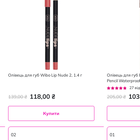
Олівець для губ Wibo Lip Nude 2, 1.4 г
Олівець для губ E
Pencil Waterproof
Рейтинг:
27
від
91%
118,00 ₴
103
139,00 ₴
205,00 ₴
Купити
02
01