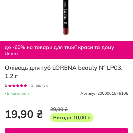
Перейти
до
до -60% на товари для твоєї краси та дому
початку
Деталі
галереї
зображень
Олівець для губ LORENA beauty № LP03,
1.2 г
Рейтинг:
5
1
відгук
100
100
% of
В наявності
Артикул
2000001576106
29,90 ₴
19,90 ₴
Вигода
10,00 ₴