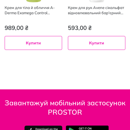
Крем для тіла й обличчя A-
Крем для рук Avene сікальфат
Derma Exomega Control
відновлювальний бар'єрний
зволожувальний 200 мл
100 мл
989,00 ₴
593,00 ₴
Купити
Купити
Завантажуй мобільний застосунок
PROSTOR