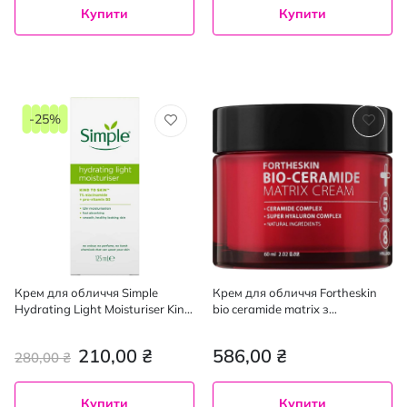
Купити
Купити
-25%
Крем для обличчя Simple
Крем для обличчя Fortheskin
Hydrating Light Moisturiser Kind
bio ceramide matrix з
to Skin зволожуючий легка
керамідами 60 мл
формула 125 мл
210,00 ₴
586,00 ₴
280,00 ₴
Купити
Купити