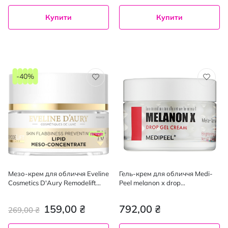
Купити
Купити
-40%
Мезо-крем для обличчя Eveline
Гель-крем для обличчя Medi-
Cosmetics D'Aury Remodelift
Peel melanon x drop
Therapy 70+, 50 мл
капсульний з ретинолом 50 г
159,00 ₴
792,00 ₴
269,00 ₴