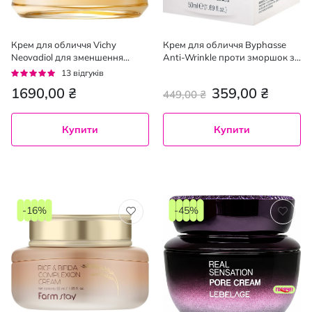
Крем для обличчя Vichy
Крем для обличчя Byphasse
Neovadiol для зменшення
Anti-Wrinkle проти зморшок з
глубоких зморшок 50 мл
ретинолом та гіалуроновою
Рейтинг:
13
відгуків
кислотою 50 мл
95%
1690,00 ₴
359,00 ₴
449,00 ₴
Купити
Купити
-16%
-45%