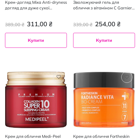
Крем-догляд Mixa Anti-dryness
Зволожуючий гель для
догляд для дуже сухої
обличчя з вітаміном С Garnier
чутливої ​​шкіри 50 мл
Naturals Vitamin C Cleansing
Gel, для тьмяної шкіри
311,00 ₴
254,00 ₴
389,00 ₴
339,00 ₴
обличчя, 50 мл
Купити
Купити
Крем для обличчя Medi-Peel
Крем для обличчя Fortheskin