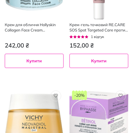
Крем для обличчя Hollyskin
Крем-гель точковий RE.CARE
Collagen Face Cream
SOS Spot Targeted Care проти
підтягувальний з колагеном
висипань швидкої дії 15 мл
Рейтинг:
1
відгук
50 мл
100%
242,00 ₴
152,00 ₴
Купити
Купити
-20%