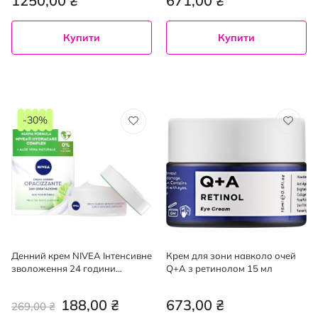
1250,00 ₴
671,00 ₴
Купити
Купити
-30%
Денний крем NIVEA Інтенсивне
Крем для зони навколо очей
зволоження 24 години
Q+A з ретинолом 15 мл
матуючий для жирної та
комбінованої шкіри 50 мл
188,00 ₴
673,00 ₴
269,00 ₴