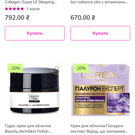
Collagen Super10 Sleeping
bio radiance vita з вітамінами
Cream з колагеном 70 мл
60 мл
Рейтинг:
1
відгук
100%
792,00 ₴
670,00 ₴
Купити
Купити
-20%
-20%
Гідро-крем для обличчя
Крем для обличчя Гіалурон
Beauty dermSkin Fiction
експерт Відхід, що заповнює