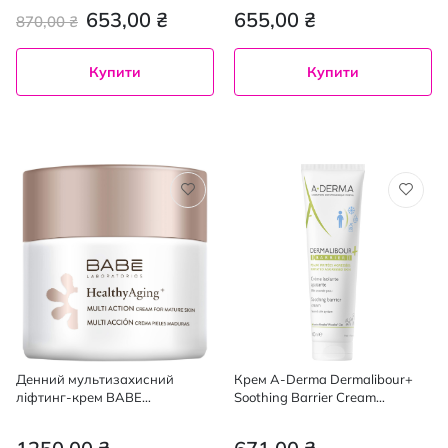
зволожуючий 40 мл
45 мл
653,00 ₴
655,00 ₴
870,00 ₴
Купити
Купити
Денний мультизахисний
Крем A-Derma Dermalibour+
ліфтинг-крем BABE
Soothing Barrier Cream
Laboratorios Healthy Aging з
заспокійливий 100 мл
DMAE SPF 30, 50 мл