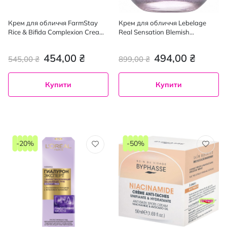
Крем для обличчя FarmStay
Крем для обличчя Lebelage
Rice & Bifida Complexion Cream
Real Sensation Blemish
з пробіотиками 55 мл
зволожувальний для
звуження пор 50 г
454,00 ₴
494,00 ₴
545,00 ₴
899,00 ₴
Купити
Купити
-20%
-50%