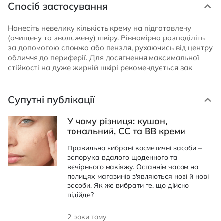
Спосіб застосування
Нанесіть невелику кількість крему на підготовлену
(очищену та зволожену) шкіру. Рівномірно розподіліть
за допомогою спонжа або пензля, рухаючись від центру
обличчя до периферії. Для досягнення максимальної
стійкості на дуже жирній шкірі рекомендується зак
Супутні публікації
У чому різниця: кушон,
тональний, CC та BB креми
Правильно вибрані косметичні засоби –
запорука вдалого щоденного та
вечірнього макіяжу. Останнім часом на
полицях магазинів з'являються нові й нові
засоби. Як же вибрати те, що дійсно
підійде?
2 роки тому