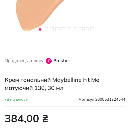
Перейти
до
Продавець товару:
Prostor
початку
галереї
зображень
Крем тональний Maybelline Fit Me
матуючий 130, 30 мл
В наявності
Артикул
3600531324544
384,00 ₴