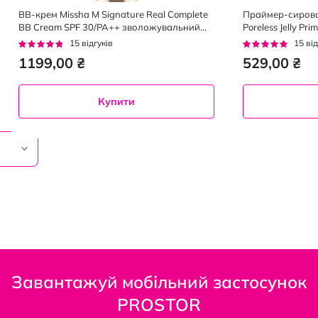
BB-крем Missha M Signature Real Complete
Праймер-сироват
BB Cream SPF 30/PA++ зволожувальний
Poreless Jelly P
відтінок 21 Light Beige 45 мл
пор 30 мл
Рейтинг:
Рейтинг:
15
відгуків
15
від
91%
93%
1199,00 ₴
529,00 ₴
Купити
Завантажуй мобільний застосунок
PROSTOR