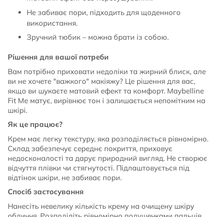
Не забиває пори, підходить для щоденного
використання.
Зручний тюбик – можна брати із собою.
Рішення для вашої потреби
Вам потрібно приховати недоліки та жирний блиск, але
ви не хочете "важкого" макіяжу? Це рішення для вас,
якщо ви шукаєте матовий ефект та комфорт. Maybelline
Fit Me матує, вирівнює тон і залишається непомітним на
шкірі.
Як це працює?
Крем має легку текстуру, яка розподіляється рівномірно.
Склад забезпечує середнє покриття, приховує
недосконалості та дарує природний вигляд. Не створює
відчуття плівки чи стягнутості. Підлаштовується під
відтінок шкіри, не забиває пори.
Спосіб застосування
Нанесіть невелику кількість крему на очищену шкіру
обличчя. Розподіліть рівномірно подушечками пальців,