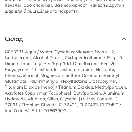
пензлем або спонжем. За необхідності нанесіть другий
шар для більш щільного покриття.
Склад
G853331 Aqua / Water, Cyclohexasiloxane, Nylon-12,
Isododecane, Alcohol Denat., Cyclopentasiloxane, Peg-10
Dimethicone, Cetyl Peg/Ppg-10/1 Dimethicone, Peg-20,
Polyglyceryl-4 Isostearate, Disteardimonium Hectorite,
Phenoxyethanol, Magnesium Sulfate, Disodium Stearoyl
Glutamate, Hdi/Trimethylol Hexyllactone Crosspolymer,
Titanium Dioxide [nano] / Titanium Dioxide, Methylparaben,
Acrylates Copolymer, Tocopherol, Butylparaben, Aluminum
Hydroxide, Alumina, Silica, Glycerin, [+/- May Contain: Ci
77891 / Titanium Dioxide, Ci 77491, Ci 77492, Ci 77499 /
Iron Oxides]. F. I. L. D166390/2.