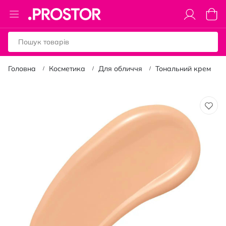
Toggle
Коши
Nav
Головна
Косметика
Для обличчя
Тональний крем
Перейти
до
кінця
галереї
зображень