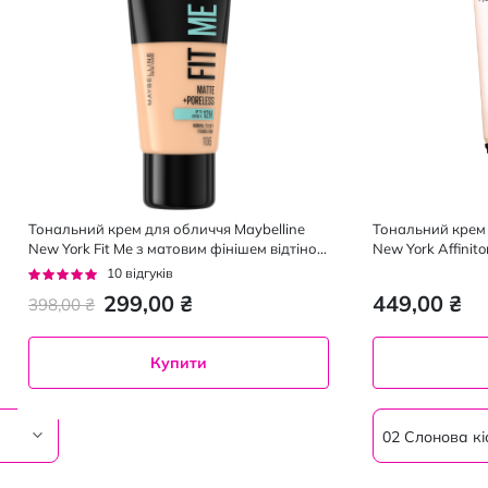
Тональний крем для обличчя Maybelline
Тональний крем 
New York Fit Me з матовим фінішем відтінок
New York Affinit
106 Peach Beige 30 мл
кістка 30 мл
Рейтинг:
10
відгуків
94%
299,00 ₴
449,00 ₴
398,00 ₴
Купити
02 Слонова кі