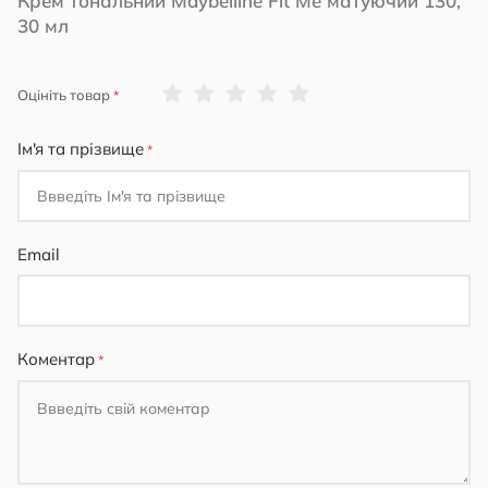
Крем тональний Maybelline Fit Me матуючий 130,
30 мл
1
2
3
4
5
Оцініть товар
star
stars
stars
stars
stars
Ім'я та прізвище
Email
Коментар