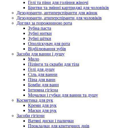
Гелі та піни для гоління жіночі
Бритви та змінні картриджі для чоловіків
Дезодоранти, антиперспіранти для жінок
Дезодоранти, атиперспіранти для чоловіків
Догляд за порожниною рота
Зубна паста
Зубні нитки
Зубні щітки
Ополіскувач для рота
Відбілювання зубів
Засоби для ванни і душу
Мило
Пілінги та скраби для тіла
Гелі для душу
Сіль для ванни
Піна для ванн
Бомби для ванн
Інтимна гігієна
Мочалки і губки для ванни та душу
Косметика для рук
Креми для рук
Маски для рук
Засоби гігієни
Ватяні диски і палички
Прокладки для критичних днів