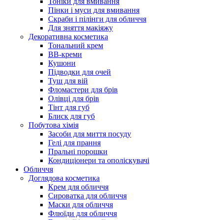
Тоніки для вмивання
Пінки і муси для вмивання
Скраби і пілінги для обличчя
Для зняття макіяжу
Декоративна косметика
Тональний крем
BB-креми
Кушони
Підводки для очей
Туш для вій
Фломастери для брів
Олівці для брів
Тінт для губ
Блиск для губ
Побутова хімія
Засоби для миття посуду
Гелі для прання
Пральні порошки
Кондиціонери та ополіскувачі
Обличчя
Доглядова косметика
Крем для обличчя
Сироватка для обличчя
Маски для обличчя
Флюїди для обличчя