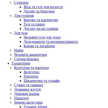
Стайлінг
Віск та гелі для волосся
Догляд за бородою
Для гоління
Бритви та картриджі
Гелі та пінки
Догляд після гоління
Для тіла
Чоловічі гелі для душу
Дезодоранти та антиперспіранти
Крема та лосьйони
Набір
Чоловічі шкарпетки
Спідня білизна
Галантерея
Колготки та панчохи
Колготки
Панчохи
Шкарпетки та гольфи
Сумки та гаманці
Домашнє взуття
Дорожні валізи
Парасолі
Зимові аксесуари
Головні убори