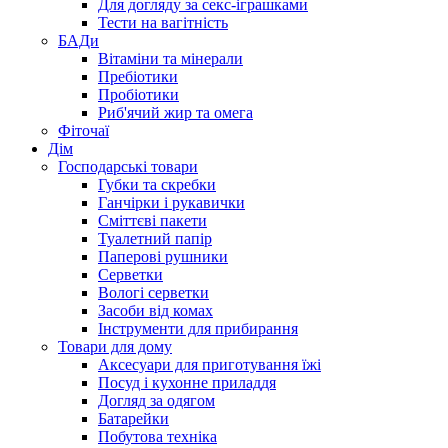
Для догляду за секс-іграшками
Тести на вагітність
БАДи
Вітаміни та мінерали
Пребіотики
Пробіотики
Риб'ячий жир та омега
Фіточаї
Дім
Господарські товари
Губки та скребки
Ганчірки і рукавички
Сміттєві пакети
Туалетний папір
Паперові рушники
Серветки
Вологі серветки
Засоби від комах
Інструменти для прибирання
Товари для дому
Аксесуари для приготування їжі
Посуд і кухонне приладдя
Догляд за одягом
Батарейки
Побутова техніка