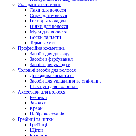
Укладання і стайлінг
Лаки для волосся
Спреї для волосся
Гели для укладки
Пінки для волосся
Муси для волосся
Воски та пасти
Термозахист
Професійна косметика
Засоби для догляду
Засоби з фарбування
Засоби для укладки
Чоловічі засоби для волосся
Доглядова косметика
Засоби для укладання та стайлінгу
Шампуні для чоловіків
Аксесуари для волосся
Резинки
Заколки
Краби
Набір аксесуарів
Гребінці та щітки
Гребінці
Щітки
Брашинг