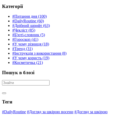
Категорії
#Питання дня
(100)
#DailyRoutine
(60)
#Дрібний шрифт
(63)
#Чекліст
(85)
#Б'юті-словник
(5)
#Гороскоп
(41)
#У чому різниця
(18)
#Тренд
(31)
#Інструкція з використання
(8)
#У чому користь
(19)
#Косметичка
(21)
Пошук в блозі
Теги
#DailyRoutine
#Догляд за шкірою восени
#Догляд за шкірою