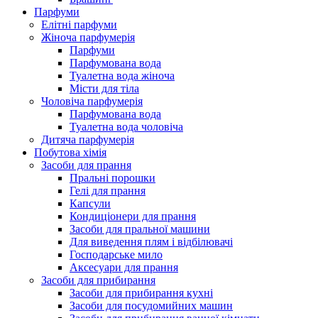
Парфуми
Елітні парфуми
Жіноча парфумерія
Парфуми
Парфумована вода
Туалетна вода жіноча
Місти для тіла
Чоловіча парфумерія
Парфумована вода
Туалетна вода чоловіча
Дитяча парфумерія
Побутова хімія
Засоби для прання
Пральні порошки
Гелі для прання
Капсули
Кондиціонери для прання
Засоби для пральної машини
Для виведення плям і відбілювачі
Господарське мило
Аксесуари для прання
Засоби для прибирання
Засоби для прибирання кухні
Засоби для посудомийних машин