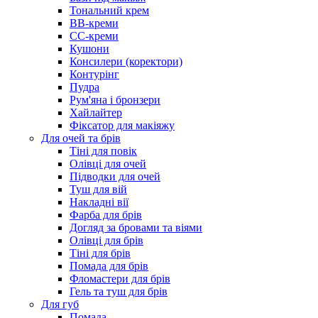
Тональний крем
BB-креми
CC-креми
Кушони
Консилери (коректори)
Контурінг
Пудра
Рум'яна і бронзери
Хайлайтер
Фіксатор для макіяжу
Для очей та брів
Тіні для повік
Олівці для очей
Підводки для очей
Туш для вій
Накладні вії
Фарба для брів
Догляд за бровами та віями
Олівці для брів
Тіні для брів
Помада для брів
Фломастери для брів
Гель та туш для брів
Для губ
Помада