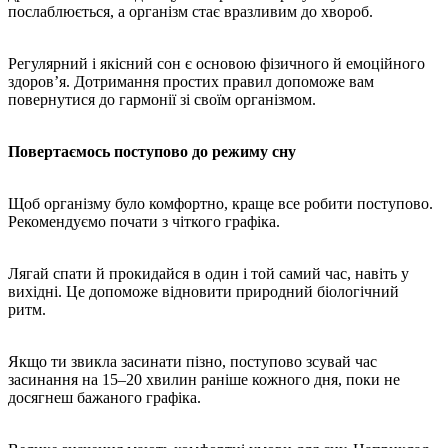
послаблюється, а організм стає вразливим до хвороб.
Регулярний і якісний сон є основою фізичного й емоційного
здоров’я. Дотримання простих правил допоможе вам
повернутися до гармонії зі своїм організмом.
Повертаємось поступово до режиму сну
Щоб організму було комфортно, краще все робити поступово.
Рекомендуємо почати з чіткого графіка.
Лягай спати й прокидайся в один і той самий час, навіть у
вихідні. Це допоможе відновити природний біологічний
ритм.
Якщо ти звикла засинати пізно, поступово зсувай час
засинання на 15–20 хвилин раніше кожного дня, поки не
досягнеш бажаного графіка.