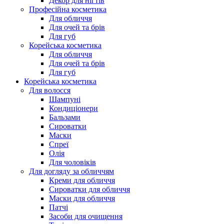
Декор для нігтів
Професійна косметика
Для обличчя
Для очей та брів
Для губ
Корейська косметика
Для обличчя
Для очей та брів
Для губ
Корейська косметика
Для волосся
Шампуні
Кондиціонери
Бальзами
Сироватки
Маски
Спреї
Олія
Для чоловіків
Для догляду за обличчям
Креми для обличчя
Сироватки для обличчя
Маски для обличчя
Патчі
Засоби для очищення