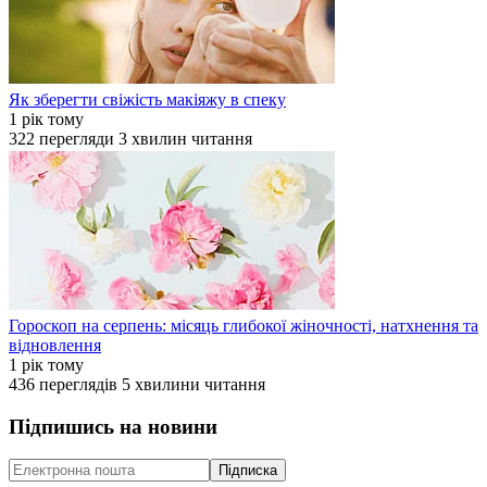
Як зберегти свіжість макіяжу в спеку
1 рік тому
322
перегляди
3
хвилин читання
Гороскоп на серпень: місяць глибокої жіночності, натхнення та
відновлення
1 рік тому
436
переглядів
5
хвилини читання
Підпишись на новини
Підписка