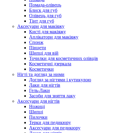
Помада-олівець
Блиск для губ
Олівець для губ
Тінт для губ
Аксесуари для макіяжу
Кисті для макіяжу
Аплікатори для макіяжу
Спонж
Пінцети
Щипці для вій
Точилки для косметичних олівців
Косметичні дзеркала
Косметички
Нігті та догляд за ними
Догляд за нігтями і кутикулою
Лаки для нігтів
Гель-Лаки
Засоби для зняття лаку
Аксесуари для нігтів
Ножиці
Щипці
Пилочки
Терки для педикюру
Аксесуари для педикюру