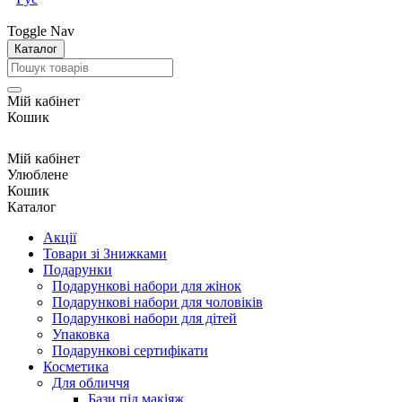
Toggle Nav
Каталог
Мій кабінет
Кошик
Мій кабінет
Улюблене
Кошик
Каталог
Акції
Товари зі Знижками
Подарунки
Подарункові набори для жінок
Подарункові набори для чоловіків
Подарункові набори для дітей
Упаковка
Подарункові сертифікати
Косметика
Для обличчя
Бази під макіяж