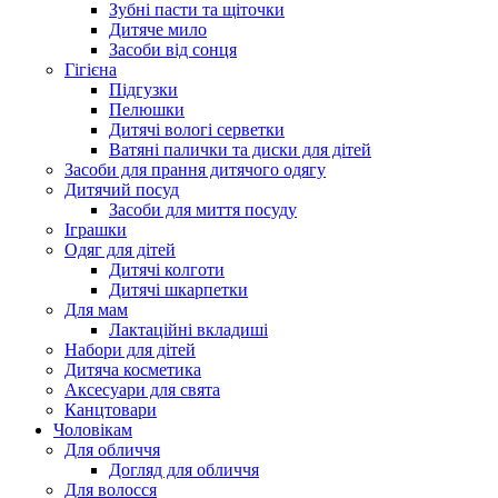
Зубні пасти та щіточки
Дитяче мило
Засоби від сонця
Гігієна
Підгузки
Пелюшки
Дитячі вологі серветки
Ватяні палички та диски для дітей
Засоби для прання дитячого одягу
Дитячий посуд
Засоби для миття посуду
Іграшки
Одяг для дітей
Дитячі колготи
Дитячі шкарпетки
Для мам
Лактаційні вкладиші
Набори для дітей
Дитяча косметика
Аксесуари для свята
Канцтовари
Чоловікам
Для обличчя
Догляд для обличчя
Для волосся