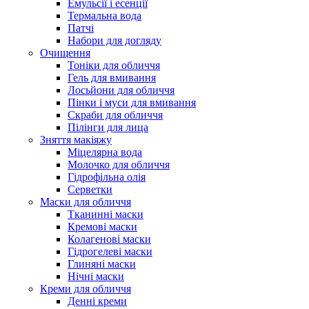
Емульсії і есенції
Термальна вода
Патчі
Набори для догляду
Очищення
Тоніки для обличчя
Гель для вмивання
Лосьйони для обличчя
Пінки і муси для вмивання
Скраби для обличчя
Пілінги для лица
Зняття макіяжу
Міцелярна вода
Молочко для обличчя
Гідрофільна олія
Серветки
Маски для обличчя
Тканинні маски
Кремові маски
Колагенові маски
Гідрогелеві маски
Глиняні маски
Нічні маски
Креми для обличчя
Денні креми