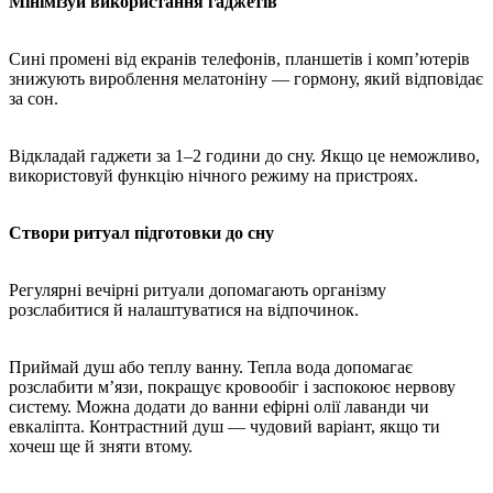
Мінімізуй використання гаджетів
Сині промені від екранів телефонів, планшетів і комп’ютерів
знижують вироблення мелатоніну — гормону, який відповідає
за сон.
Відкладай гаджети за 1–2 години до сну. Якщо це неможливо,
використовуй функцію нічного режиму на пристроях.
Створи ритуал підготовки до сну
Регулярні вечірні ритуали допомагають організму
розслабитися й налаштуватися на відпочинок.
Приймай душ або теплу ванну. Тепла вода допомагає
розслабити м’язи, покращує кровообіг і заспокоює нервову
систему. Можна додати до ванни ефірні олії лаванди чи
евкаліпта. Контрастний душ — чудовий варіант, якщо ти
хочеш ще й зняти втому.