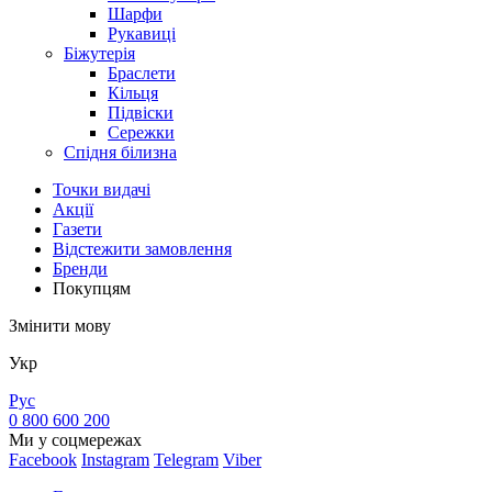
Шарфи
Рукавиці
Біжутерія
Браслети
Кільця
Підвіски
Сережки
Спідня білизна
Точки видачi
Акції
Газети
Відстежити замовлення
Бренди
Покупцям
Змінити мову
Укр
Рус
0 800 600 200
Ми у соцмережах
Facebook
Instagram
Telegram
Viber