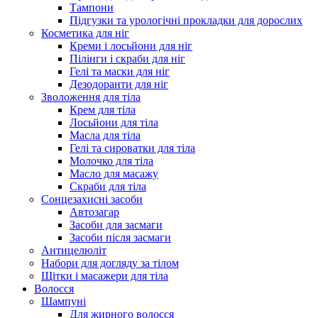
Тампони
Підгузки та урологічні прокладки для дорослих
Косметика для ніг
Креми і лосьйони для ніг
Пілінги і скраби для ніг
Гелі та маски для ніг
Дезодоранти для ніг
Зволоження для тіла
Крем для тіла
Лосьйони для тіла
Масла для тіла
Гелі та сироватки для тіла
Молочко для тіла
Масло для масажу
Скраби для тіла
Сонцезахисні засоби
Автозагар
Засоби для засмаги
Засоби після засмаги
Антицелюліт
Набори для догляду за тілом
Щітки і масажери для тіла
Волосся
Шампуні
Для жирного волосся