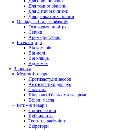
Для білої білизни
Для темної білизни
Для дитячої білизни
Для делікатних тканин
Освіжувачі та дезінфекція
Освіжувачі повітря
Свічки
Аромадифузори
Інсектициди
Від комарів
Від молі
Від кліщів
Від комах
Здоров'я
Медичні товари
Протизастудні засоби
Антисептики для рук
Пластирі
Лікувальні бальзами та креми
Ефірні масла
Інтимні товари
Презервативи
Лубриканти
Тести на вагітність
Вібратори