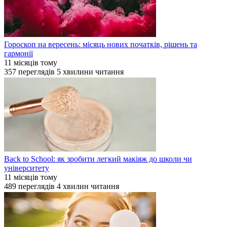
Гороскоп на вересень: місяць нових початків, рішень та
гармонії
11 місяців тому
357
переглядів
5
хвилини читання
Back to School: як зробити легкий макіяж до школи чи
університету
11 місяців тому
489
переглядів
4
хвилин читання