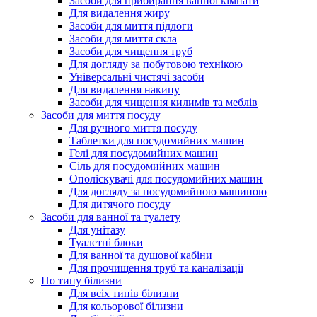
Засоби для прибирання ванної кімнати
Для видалення жиру
Засоби для миття підлоги
Засоби для миття скла
Засоби для чищення труб
Для догляду за побутовою технікою
Універсальні чистячі засоби
Для видалення накипу
Засоби для чищення килимів та меблів
Засоби для миття посуду
Для ручного миття посуду
Таблетки для посудомийних машин
Гелі для посудомийних машин
Сіль для посудомийних машин
Ополіскувачі для посудомийних машин
Для догляду за посудомийною машиною
Для дитячого посуду
Засоби для ванної та туалету
Для унітазу
Туалетні блоки
Для ванної та душової кабіни
Для прочищення труб та каналізації
По типу білизни
Для всіх типів білизни
Для кольорової білизни