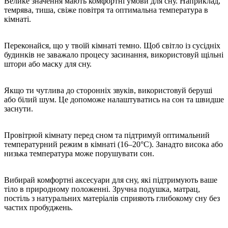
Велике значення мають комфортні умови для сну. Наприклад,
темрява, тиша, свіже повітря та оптимальна температура в
кімнаті.
Переконайся, що у твоїй кімнаті темно. Щоб світло із сусідніх
будинків не заважало процесу засинання, використовуй щільні
штори або маску для сну.
Якщо ти чутлива до сторонніх звуків, використовуй беруші
або білий шум. Це допоможе налаштуватись на сон та швидше
заснути.
Провітрюй кімнату перед сном та підтримуй оптимальний
температурний режим в кімнаті (16–20°C). Занадто висока або
низька температура може порушувати сон.
Вибирай комфортні аксесуари для сну, які підтримують ваше
тіло в природному положенні. Зручна подушка, матрац,
постіль з натуральних матеріалів сприяють глибокому сну без
частих пробуджень.