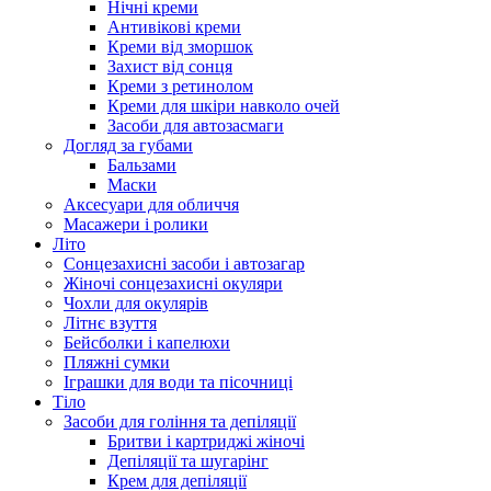
Нічні креми
Антивікові креми
Креми від зморшок
Захист від сонця
Креми з ретинолом
Креми для шкіри навколо очей
Засоби для автозасмаги
Догляд за губами
Бальзами
Маски
Аксесуари для обличчя
Масажери і ролики
Літо
Сонцезахисні засоби і автозагар
Жіночі сонцезахисні окуляри
Чохли для окулярів
Літнє взуття
Бейсболки і капелюхи
Пляжні сумки
Іграшки для води та пісочниці
Тіло
Засоби для гоління та депіляції
Бритви і картриджі жіночі
Депіляції та шугарінг
Крем для депіляції