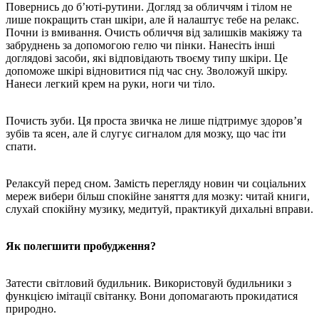
Повернись до б’юті-рутини. Догляд за обличчям і тілом не
лише покращить стан шкіри, але й налаштує тебе на релакс.
Почни із вмивання. Очисть обличчя від залишків макіяжу та
забруднень за допомогою гелю чи пінки. Нанесіть інші
доглядові засоби, які відповідають твоєму типу шкіри. Це
допоможе шкірі відновитися під час сну. Зволожуй шкіру.
Нанеси легкий крем на руки, ноги чи тіло.
Почисть зуби. Ця проста звичка не лише підтримує здоров’я
зубів та ясен, але й слугує сигналом для мозку, що час іти
спати.
Релаксуй перед сном. Замість перегляду новин чи соціальних
мереж вибери більш спокійне заняття для мозку: читай книги,
слухай спокійну музику, медитуй, практикуй дихальні вправи.
Як полегшити пробудження?
Затести світловий будильник. Використовуй будильники з
функцією імітації світанку. Вони допомагають прокидатися
природно.