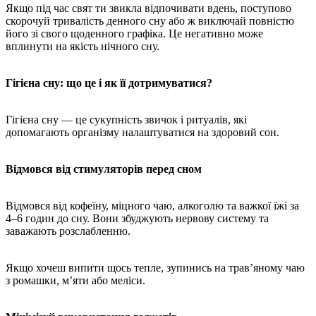
Якщо під час свят ти звикла відпочивати вдень, поступово
скорочуй тривалість денного сну або ж виключай повністю
його зі свого щоденного графіка. Це негативно може
вплинути на якість нічного сну.
Гігієна сну: що це і як її дотримуватися?
Гігієна сну — це сукупність звичок і ритуалів, які
допомагають організму налаштуватися на здоровий сон.
Відмовся від стимуляторів перед сном
Відмовся від кофеїну, міцного чаю, алкоголю та важкої їжі за
4–6 годин до сну. Вони збуджують нервову систему та
заважають розслабленню.
Якщо хочеш випити щось тепле, зупинись на трав’яному чаю
з ромашки, м’яти або меліси.