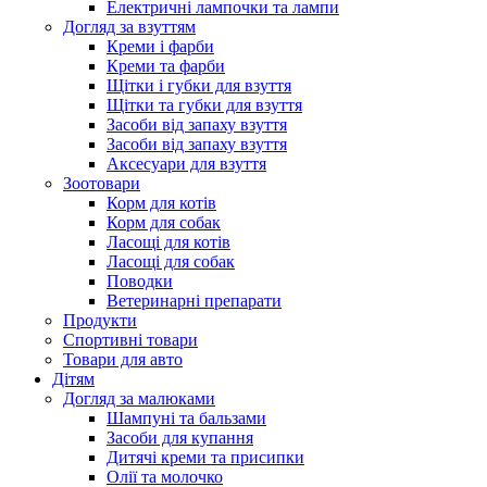
Електричні лампочки та лампи
Догляд за взуттям
Креми і фарби
Креми та фарби
Щітки і губки для взуття
Щітки та губки для взуття
Засоби від запаху взуття
Засоби від запаху взуття
Аксесуари для взуття
Зоотовари
Корм для котів
Корм для собак
Ласощі для котів
Ласощі для собак
Поводки
Ветеринарні препарати
Продукти
Спортивні товари
Товари для авто
Дітям
Догляд за малюками
Шампуні та бальзами
Засоби для купання
Дитячі креми та присипки
Олії та молочко