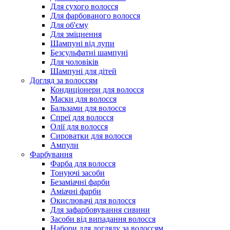
Для сухого волосся
Для фарбованого волосся
Для об'єму
Для зміцнення
Шампуні від лупи
Безсульфатні шампуні
Для чоловіків
Шампуні для дітей
Догляд за волоссям
Кондиціонери для волосся
Маски для волосся
Бальзами для волосся
Спреї для волосся
Олії для волосся
Сироватки для волосся
Ампули
Фарбування
Фарба для волосся
Тонуючі засоби
Безаміачні фарби
Аміачні фарби
Окислювачі для волосся
Для зафарбовування сивини
Засоби від випадання волосся
Набори для догляду за волоссям