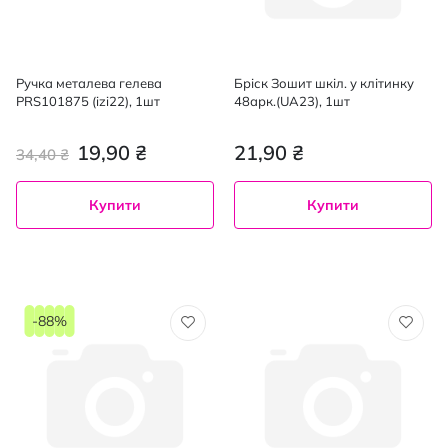
Ручка металева гелева
Бріск Зошит шкіл. у клітинку
PRS101875 (izi22), 1шт
48арк.(UA23), 1шт
19,90 ₴
21,90 ₴
34,40 ₴
Купити
Купити
-88%