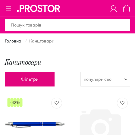
Toggle
Коши
Nav
Головна
Канцтовари
Канцтовари
Фільтри
-42%