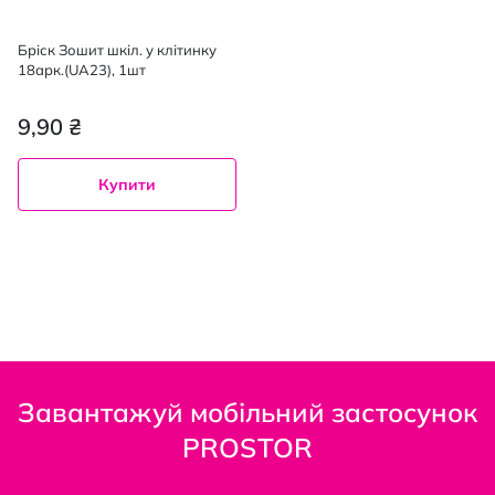
Бріск Зошит шкіл. у клітинку
18арк.(UA23), 1шт
9,90 ₴
Купити
Завантажуй мобільний застосунок
PROSTOR