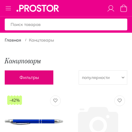
Toggle
Моя к
Nav
Главная
Канцтовары
Канцтовары
Фильтры
-42%