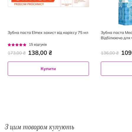
Зубна паста Elmex захист від карієсу 75 мл
Зубна паста Med
Відбілююча для 
Рейтинг:
15
відгуків
95%
138,00 ₴
109
173,00 ₴
136,00 ₴
Купити
З цим товаром купують