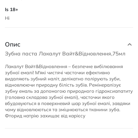
Ні
Опис
Зубна паста Лакалут Вайт&Відновлення,75мл
Лакалут Вайт&Відновлення – безпечне вибілювання
зубної емалі! М'які чистячі часточки ефективно
видаляють зубний наліт, делікатно полірують зуби,
відновлюючи природну білість зубів. Ремінералізує
зубну емаль за допомогою природного гідроксиапатиту
(головна складова зубної емалі), часточки якого
вбудовуються в поверхневий шар зубної емалі, завдяки
чому відновлюються та зміцнюються тканини зуба.
Фторид натрію захищає від карієсу