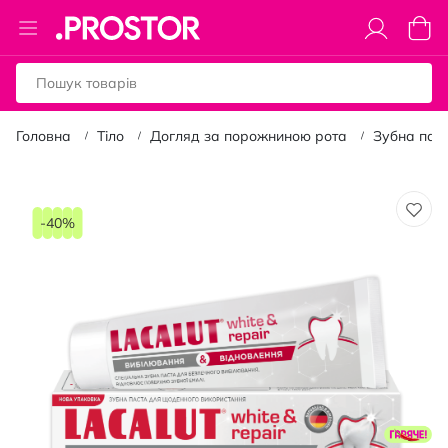
Toggle
Коши
Nav
Головна
Тіло
Догляд за порожниною рота
Зубна пас
Перейти
до
-40%
кінця
галереї
зображень