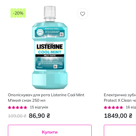
-20%
Ополіскувач для рота Listerine Cool Mint
Електрична зубна
М'який смак 250 мл
Protect X Clean 
Рейтинг:
Рейтинг:
15
відгуків
16
від
93%
94%
86,90 ₴
1849,00 ₴
109,00 ₴
Купити