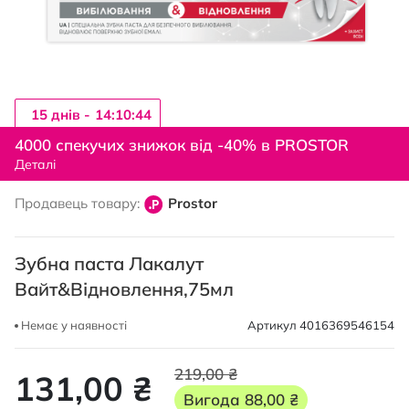
15 днiв -
14:10:43
Перейти
до
4000 спекучих знижок від -40% в PROSTOR
початку
Деталі
галереї
зображень
Продавець товару:
Prostor
Зубна паста Лакалут
Вайт&Відновлення,75мл
Немає у наявності
Артикул
4016369546154
219,00 ₴
131,00 ₴
Вигода
88,00 ₴