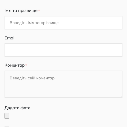
star
stars
stars
stars
stars
Ім'я та прізвище
Email
Коментар
Додати фото