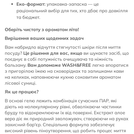
Еко-формат:
упаковка-запаска — це
раціональний вибір для тих, хто дбає про довкілля
та бюджет.
Оберіть чистоту з ароматом літа!
Вирішення ваших щоденних задач
Вам набридло відчуття стягнутості шкіри після миття
посуду?
Це рішення для вас, якщо
ви шукаєте засіб, що
поєднує в собі потужність очищувача та ніжність
бальзаму.
Вам допоможе WASH&FREE
легко впоратися
з пригорілою їжею на сковорідках та залишками кави
на келихах, наповнюючи кухню соковитим ароматом
лісової суниці.
Як це працює?
В основі гелю лежить комбінація сучасних ПАР, які
діють на молекулярному рівні, обволікаючи частинки
бруду та відокремлюючи їх від поверхні. Екстракт алое
вера діє як природний зволожувач, створюючи на руках
захисний бар'єр. Спеціальна формула забезпечує
високий рівень піноутворення, що робить процес миття