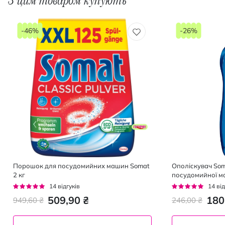
З цим товаром купують
-46%
-26%
Порошок для посудомийних машин Somat
Ополіскувач Som
2 кг
посудомийної м
Рейтинг:
Рейтинг:
14
відгуків
14
від
97%
93%
509,90 ₴
180
949,60 ₴
246,00 ₴