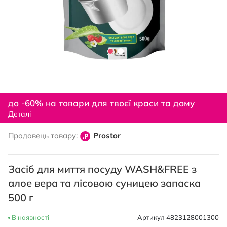
Перейти
до
до -60% на товари для твоєї краси та дому
початку
Деталі
галереї
зображень
Продавець товару:
Prostor
Засіб для миття посуду WASH&FREE з
алое вера та лісовою суницею запаска
500 г
В наявності
Артикул
4823128001300