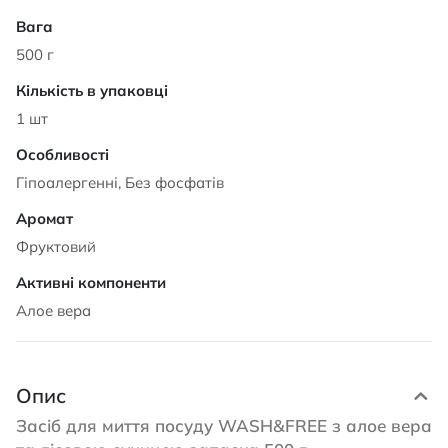
500 г
1 шт
Гіпоалергенні, Без фосфатів
Фруктовий
Алое вера
Опис
Засіб для миття посуду WASH&FREE з алое вера