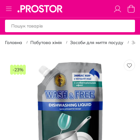
Toggle
Коши
Nav
Головна
Побутова хімія
Засоби для миття посуду
Зас
Перейти
до
-23%
кінця
галереї
зображень