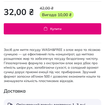
42,00 ₴
32,00 ₴
Вигода
10,00 ₴
Купити
Засіб для миття посуду WASH&FREE з алое вера та лісовою
суницею — це ефективний гель-концентрат, що миттєво
розщеплює жир та забезпечує посуду бездоганну чистоту.
Гіпоалергенна формула з екстрактом алое вера дбає про
м'якість шкіри рук, запобігаючи сухості, а солодкий аромат
суниці дарує приємні емоції під час прибирання. Зручний
формат запаски об'ємом 500 г дозволяє економити кошти та
зменшувати кількість пластикових відходів.
Доставка
Орієнтовний термін доставки: 1–3 дні