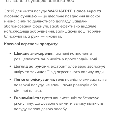
та лісовою суницею запаска 500 г
Засіб для миття посуду
WASH&FREE з алое вера та
лісовою суницею
— це ідеальне поєднання високої
мийної сили та делікатного догляду. Завдяки
збалансованій формулі, засіб ефективно видаляє
найскладніші забруднення, залишаючи ваші тарілки
блискучими, а руки — ніжними.
Ключові переваги продукту:
Швидке знежирення:
активні компоненти
розщеплюють жир навіть у прохолодній воді.
Догляд за руками:
екстракт алое вера зволожує
шкіру та захищає її від агресивного впливу води.
Легке ополіскування:
гель повністю змивається з
поверхні посуду, не залишаючи розводів або
хімічної плівки.
Економічність:
густа консистенція забезпечує
рясну піну, що дозволяє вимити велику кількість
посуду малою дозою засобу.