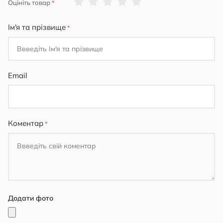
1
2
3
4
5
Оцініть товар
star
stars
stars
stars
stars
Ім'я та прізвище
Email
Коментар
Додати фото