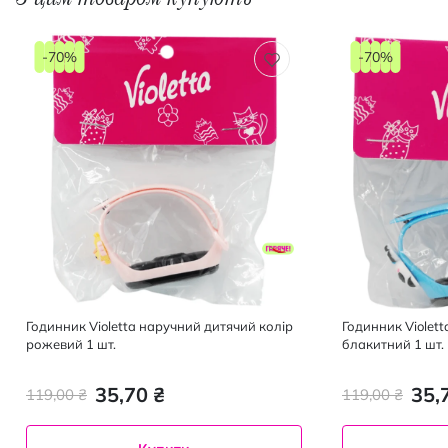
-70%
-70%
Годинник Violetta наручний дитячий колір
Годинник Violet
рожевий 1 шт.
блакитний 1 шт.
35,70 ₴
35,
119,00 ₴
119,00 ₴