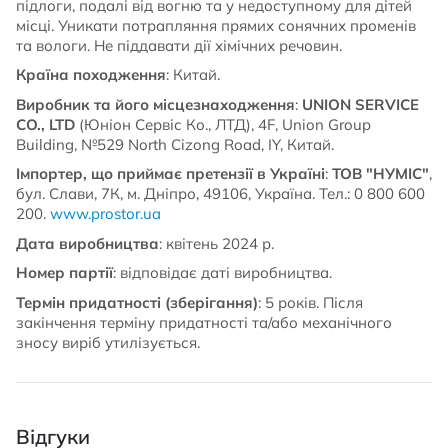
підлоги, подалі від вогню та у недоступному для дітей
місці. Уникати потрапляння прямих сонячних променів
та вологи. Не піддавати дії хімічних речовин.
Країна походження
: Китай.
Виробник та його місцезнаходження
:
UNION SERVICE
CO., LTD
(Юніон Сервіс Ко., ЛТД), 4F, Union Group
Building, №529 North Cizong Road, IY, Китай.
Імпортер, що приймає претензії в Україні
:
ТОВ "НУМІС"
,
бул. Слави, 7К, м. Дніпро, 49106, Україна. Тел.: 0 800 600
200.
www.prostor.ua
Дата виробництва
: квітень 2024 р.
Номер партії
: відповідає даті виробництва.
Термін придатності (зберігання)
: 5 років. Після
закінчення терміну придатності та/або механічного
зносу виріб утилізується.
Відгуки