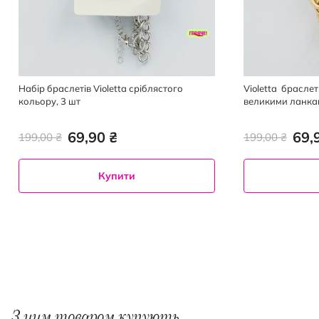
Набір браслетів Violetta сріблястого
Violetta браслет
кольору, 3 шт
великими ланка
69,90 ₴
69,
199,00 ₴
199,00 ₴
Купити
З цим товаром купують