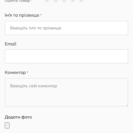
Оцініть товар
star
stars
stars
stars
stars
Ім'я та прізвище
Email
Коментар
Додати фото