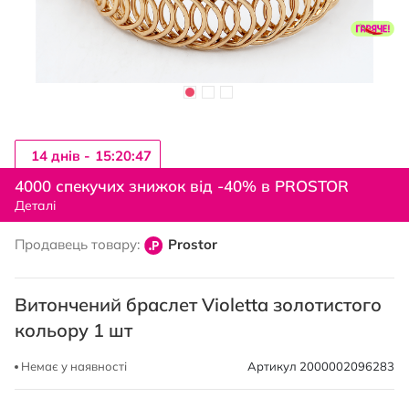
14 днiв -
15:20:46
Перейти
до
4000 спекучих знижок від -40% в PROSTOR
початку
Деталі
галереї
зображень
Продавець товару:
Prostor
Витончений браслет Violetta золотистого
кольору 1 шт
Немає у наявності
Артикул
2000002096283