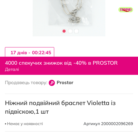
17 днiв -
00:22:44
Перейти
до
4000 спекучих знижок від -40% в PROSTOR
початку
Деталі
галереї
зображень
Продавець товару:
Prostor
Ніжний подвійний браслет Violetta із
підвіскою,1 шт
Немає у наявності
Артикул
2000002096269