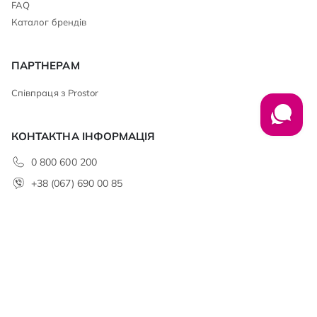
FAQ
Каталог брендів
ПАРТНЕРАМ
Співпраця з Prostor
КОНТАКТНА ІНФОРМАЦІЯ
0 800 600 200
+38 (067) 690 00 85
club@prostor.ua
АДРЕСА
ТОВ «НУМІС» 49106, м. Дніпро,
б-р. Слави, 7К тел.: (056) 376 79 61
office@prostor.ua