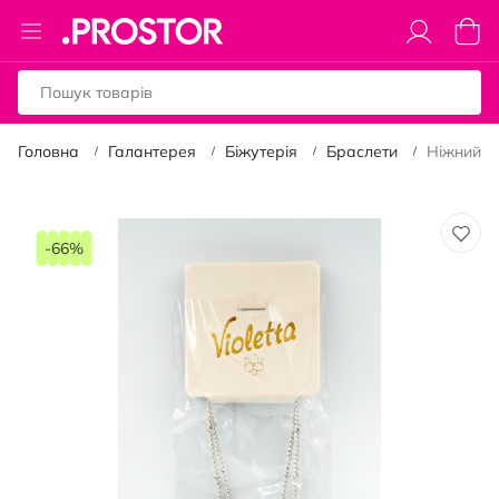
Toggle
Коши
Nav
Головна
Галантерея
Біжутерія
Браслети
Ніжний по
Перейти
до
-66%
кінця
галереї
зображень