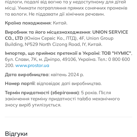
підлоги, подалі від вогню та у недоступному для дітей
місці. Уникати потрапляння прямих сонячних променів
та вологи. Не піддавати дії хімічних речовин.
Країна походження
: Китай.
Виробник та його місцезнаходження
:
UNION SERVICE
CO., LTD
(Юніон Сервіс Ко., ЛТД), 4F, Union Group
Building, №529 North Cizong Road, IY, Китай.
Імпортер, що приймає претензії в Україні
:
ТОВ "НУМІС"
,
бул. Слави, 7К, м. Дніпро, 49106, Україна. Тел.: 0 800 600
200.
www.prostor.ua
Дата виробництва
: квітень 2024 р.
Номер партії
: відповідає даті виробництва.
Термін придатності (зберігання)
: 5 років. Після
закінчення терміну придатності та/або механічного
зносу виріб утилізується.
Відгуки