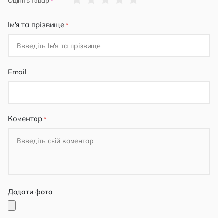
Оцініть товар
star
stars
stars
stars
stars
Ім'я та прізвище
Email
Коментар
Додати фото