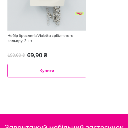
Набір браслетів Violetta сріблястого
кольору, 3 шт
69,90 ₴
199,00 ₴
Купити
Завантажуй мобільний застосунок