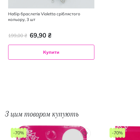
Набір браслетів Violetta сріблястого
кольору, 3 шт
69,90 ₴
199,00 ₴
Купити
З цим товаром купують
-70%
-70%