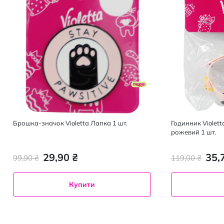
Брошка-значок Violetta Лапка 1 шт.
Годинник Violet
рожевий 1 шт.
29,90 ₴
35,
99,90 ₴
119,00 ₴
Купити