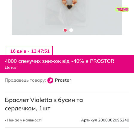
16 днiв -
13:47:50
Перейти
до
4000 спекучих знижок від -40% в PROSTOR
початку
Деталі
галереї
зображень
Продавець товару:
Prostor
Браслет Violetta з бусин та
сердечком, 1шт
Немає у наявності
Артикул
2000002095248