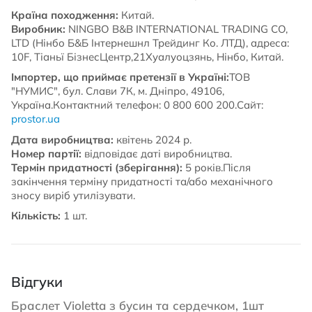
Країна походження:
Китай.
Виробник:
NINGBO B&B INTERNATIONAL TRADING CO,
LTD (Нінбо Б&Б Інтернешнл Трейдинг Ко. ЛТД), адреса:
10F, Тіаньї БізнесЦентр,21Хуалуоцзянь, Нінбо, Китай.
Імпортер, що приймає претензії в Україні:
ТОВ
"НУМИС", бул. Слави 7К, м. Дніпро, 49106,
Україна.Контактний телефон: 0 800 600 200.Сайт:
prostor.ua
Дата виробництва:
квітень 2024 р.
Номер партії:
відповідає даті виробництва.
Термін придатності (зберігання):
5 років.Після
закінчення терміну придатності та/або механічного
зносу виріб утилізувати.
Кількість:
1 шт.
Відгуки
Браслет Violetta з бусин та сердечком, 1шт