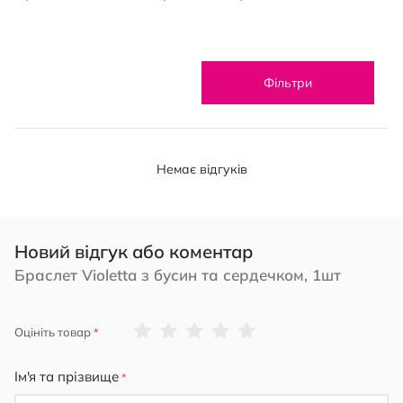
Фільтри
Немає відгуків
Новий відгук або коментар
Браслет Violetta з бусин та сердечком, 1шт
1
2
3
4
5
Оцініть товар
star
stars
stars
stars
stars
Ім'я та прізвище