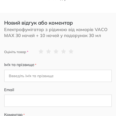
Новий відгук або коментар
Електрофумігатор з рідиною від комарів VACO
MAX 30 ночей + 10 ночей у подарунок 30 мл
1
2
3
4
5
Оцініть товар
star
stars
stars
stars
stars
Ім'я та прізвище
Email
Коментар