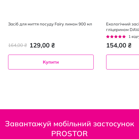
Засіб для миття посуду Fairy лимон 900 мл
Екологічний засі
гліцерином DAV
Рейтинг:
1
відг
100%
129,00 ₴
154,00 ₴
164,00 ₴
Купити
Завантажуй мобільний застосунок
PROSTOR