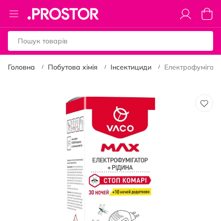
Toggle
Коши
Nav
Головна
Побутова хімія
Інсектициди
Електрофумігато
Перейти
до
кінця
галереї
зображень