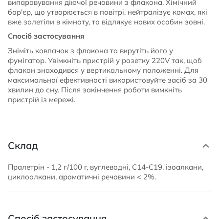
випаровування діючої речовини з флакона. Хімічний
бар'єр, що утворюється в повітрі, нейтралізує комах, які
вже залетіли в кімнату, та відлякує нових особин зовні.
Спосіб застосування
Зніміть ковпачок з флакона та вкрутіть його у
фумігатор. Увімкніть пристрій у розетку 220V так, щоб
флакон знаходився у вертикальному положенні. Для
максимальної ефективності використовуйте засіб за 30
хвилин до сну. Після закінчення роботи вимкніть
пристрій із мережі.
Склад
Пралетрін - 1,2 г/100 г, вуглеводні, С14-С19, ізоалкани,
циклоалкани, ароматичні речовини < 2%.
Спосіб застосування