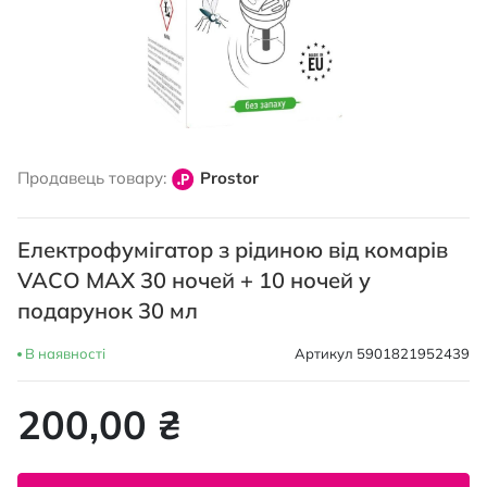
Перейти
до
Продавець товару:
Prostor
початку
галереї
зображень
Електрофумігатор з рідиною від комарів
VACO MAX 30 ночей + 10 ночей у
подарунок 30 мл
В наявності
Артикул
5901821952439
200,00 ₴