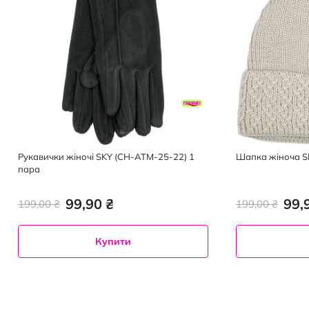
Рукавички жіночі SKY (CH-ATM-25-22) 1
Шапка жіноча SK
пара
99,90 ₴
99,
199,00 ₴
199,00 ₴
Купити