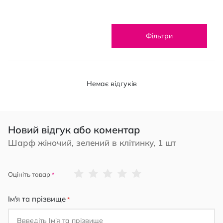
Фільтри
Немає відгуків
Новий відгук або коментар
Шарф жіночий, зелений в клітинку, 1 шт
1
2
3
4
5
Оцініть товар
star
stars
stars
stars
stars
Ім'я та прізвище