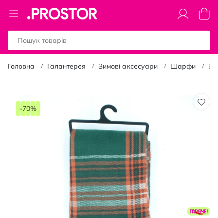
Toggle
Коши
Nav
Головна
Галантерея
Зимові аксесуари
Шарфи
Ша
Перейти
до
-70%
кінця
галереї
зображень