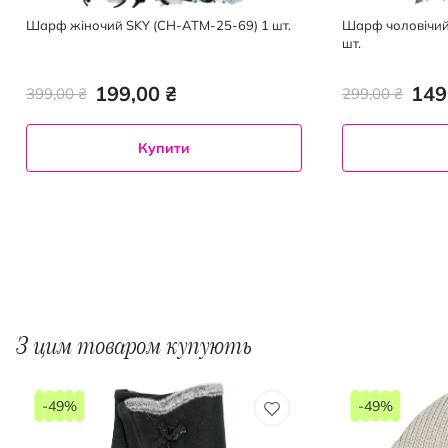
Шарф жіночий SKY (CH-ATM-25-69) 1 шт.
Шарф чоловічий
шт.
199,00 ₴
149
399,00 ₴
299,00 ₴
Купити
З цим товаром купують
-49%
-49%