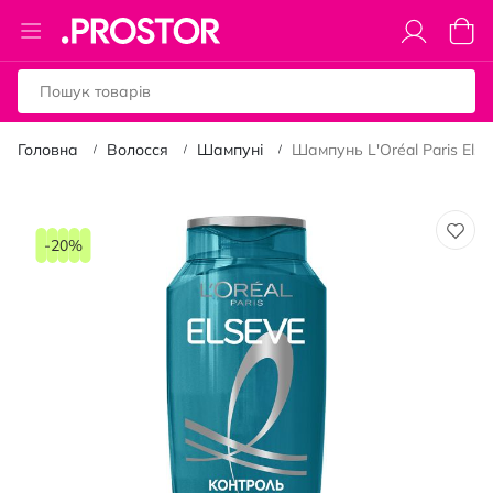
Toggle
Коши
Nav
Головна
Волосся
Шампуні
Шампунь L'Oréal Paris Els
Перейти
до
-20%
кінця
галереї
зображень