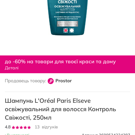
Перейти
до
до -60% на товари для твоєї краси та дому
початку
Деталі
галереї
зображень
Продавець товару:
Prostor
Шампунь L'Oréal Paris Elseve
освіжувальний для волосся Контроль
Свіжості, 250мл
Рейтинг:
4.8
13
відгуків
95
100
% of