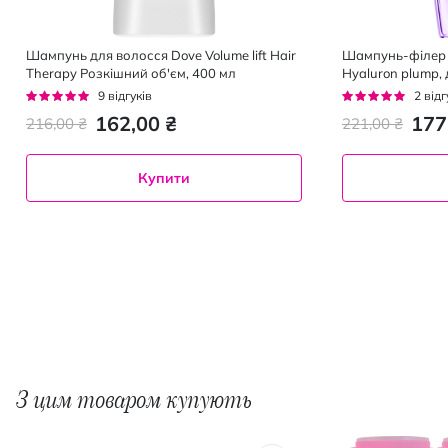
Шампунь для волосся Dove Volume lift Hair
Шампунь-філер L'
Therapy Розкішний об'єм, 400 мл
Hyaluron plump,
зволоження та о
Рейтинг:
Рейтинг:
9
відгуків
2
відг
96%
100%
162,00 ₴
177
216,00 ₴
221,00 ₴
Купити
З цим товаром купують