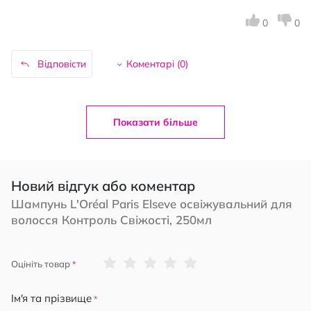
0
0
Відповісти
Коментарі (
0
)
Показати більше
Новий відгук або коментар
Шампунь L'Oréal Paris Elseve освіжувальний для
волосся Контроль Свіжості, 250мл
1
2
3
4
5
Оцініть товар
star
stars
stars
stars
stars
Ім'я та прізвище