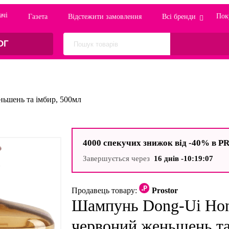
ачi
Пок
Газета
Відстежити замовлення
Всі бренди
ОГ
ьшень та імбир, 500мл
4000 спекучих знижок від -40% в 
Завершується через
16 днiв -
10:19:06
Продавець товару:
Prostor
Шампунь Dong-Ui Ho
червоний женьшень та