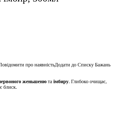
Повідомити про наявність
Додати до Списку Бажань
червоного женьшеню
та
імбиру
. Глибоко очищає,
є блиск.