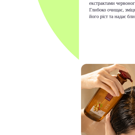
екстрактами червоног
Глибоко очищає, зміц
його ріст та надає бли