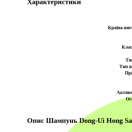
Характеристики
Країна-виг
Клас
Ти
Тип ш
Пр
Активн
Ос
Опис
Шампунь Dong-Ui Hong Sa