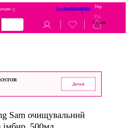
Укр
Facebook
Instagram
Telegram
Viber
упцям
Рус
Кошик
PROSTOR
Деталі
ng Sam очищувальний
 імбир, 500мл