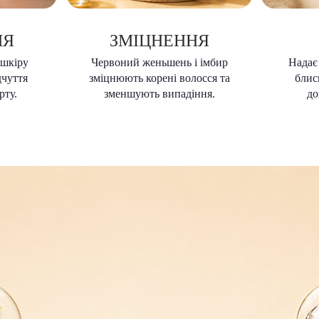
НЯ
ЗМІЦНЕННЯ
 шкіру
Червоний женьшень і імбир
Надає
дчуття
зміцнюють корені волосся та
блис
рту.
зменшують випадіння.
до