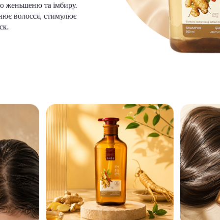
о женьшеню та імбиру.
нює волосся, стимулює
ск.