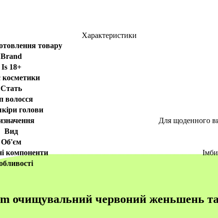
Характеристики
отовлення товару
Brand
Is 18+
 косметики
Стать
п волосся
кіри голови
изначення
Для щоденного ви
Вид
Об'єм
і компоненти
Імби
обливості
m очищувальний червоний женьшень та 