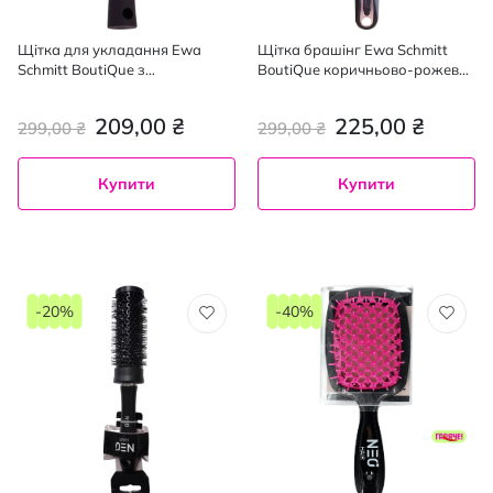
Щітка для укладання Ewa
Щітка брашінг Ewa Schmitt
Schmitt BoutiQue з
BoutiQue коричньово-рожева
вентиляційними прорізами та
довжина 25с см діаметр 3 см
каучуковою ручкою 22 см
1шт.
209,00 ₴
225,00 ₴
299,00 ₴
299,00 ₴
Купити
Купити
-20%
-40%