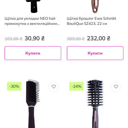
Щітка для укладки NEO hair
Щітка брашінг Ewa Schmitt
прямокутна з вентиляційними
BoutiQue SZ423, 22 см
прорізами та рифленою
ручкою
30,90 ₴
232,00 ₴
103,00 ₴
309,00 ₴
Купити
Купити
-30%
-24%