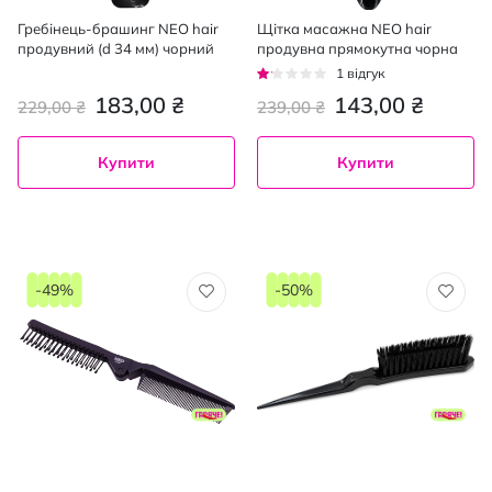
Гребінець-брашинг NEO hair
Щітка масажна NEO hair
продувний (d 34 мм) чорний
продувна прямокутна чорна
Рейтинг:
1
відгук
20%
183,00 ₴
143,00 ₴
229,00 ₴
239,00 ₴
Купити
Купити
-49%
-50%