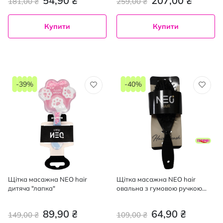
54,90 ₴
207,00 ₴
181,00 ₴
259,00 ₴
Купити
Купити
-39%
-40%
Щітка масажна NEO hair
Щітка масажна NEO hair
дитяча "лапка"
овальна з гумовою ручкою
велика чорна
89,90 ₴
64,90 ₴
149,00 ₴
109,00 ₴