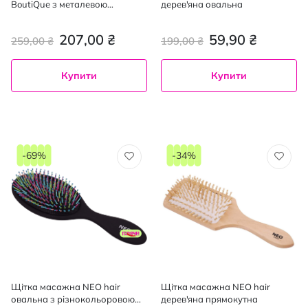
BoutiQue з металевою
дерев'яна овальна
щетиною кругла д - 48 мм, 23
см
207,00 ₴
59,90 ₴
259,00 ₴
199,00 ₴
Купити
Купити
-69%
-34%
Щітка масажна NEO hair
Щітка масажна NEO hair
овальна з різнокольоровою
дерев'яна прямокутна