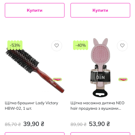
Купити
Купити
-53%
-40%
Щітка брашинг Lady Victory
Щітка масажна дитяча NEO
HBW-02, 1 шт.
hair продувна з вушками
рожева
39,90 ₴
53,90 ₴
85,70 ₴
89,90 ₴