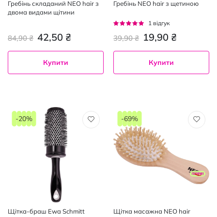
Гребінь складаний NEO hair з
Гребінь NEO hair з щетиною
двома видами щітини
Рейтинг:
1
відгук
100%
42,50 ₴
19,90 ₴
84,90 ₴
39,90 ₴
Купити
Купити
-20%
-69%
Щітка-браш Ewa Schmitt
Щітка масажна NEO hair