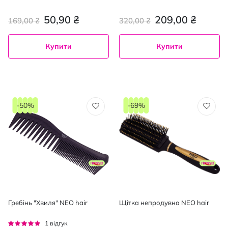
щетиною
50,90 ₴
209,00 ₴
169,00 ₴
320,00 ₴
Купити
Купити
-50%
-69%
Гребінь "Хвиля" NEO hair
Щітка непродувна NEO hair
Рейтинг:
1
відгук