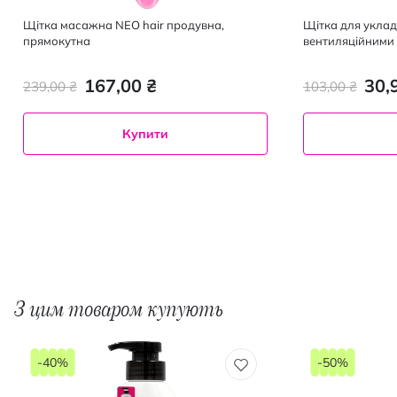
Щітка масажна NEO hair продувна,
Щітка для уклад
прямокутна
вентиляційними
ручкою
167,00 ₴
30,
239,00 ₴
103,00 ₴
Купити
З цим товаром купують
-40%
-50%