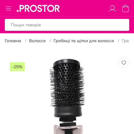
Toggle
Коши
Nav
Головна
Волосся
Гребінці та щітки для волосся
Гребі
Перейти
до
-25%
кінця
галереї
зображень