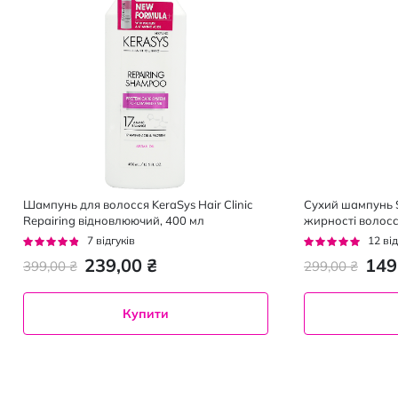
Шампунь для волосся KeraSys Hair Clinic
Сухий шампунь 
Repairing відновлюючий, 400 мл
жирності волосс
Рейтинг:
Рейтинг:
7
відгуків
12
від
91%
97%
239,00 ₴
149
399,00 ₴
299,00 ₴
Купити