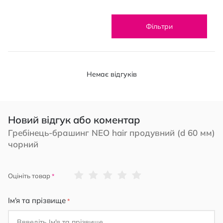
Фільтри
Немає відгуків
Новий відгук або коментар
Гребінець-брашинг NEO hair продувний (d 60 мм)
чорний
1
2
3
4
5
Оцініть товар
star
stars
stars
stars
stars
Ім'я та прізвище