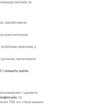
ікроорганізмів та
ори, запобігаючи
 та міжплиточних
 особливо важливо у
і ділянки, включаючи
 і знищіть цвіль
щільнювачах і шукаєте
зінфекцію
та
mover 750 мл стане вашим