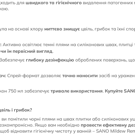
ідходить для
швидкого та гігієнічного
видалення патогенних м
кою.
ла на основі хлору
миттєво знищує
цвіль, грибок та їхні сп
:
Активно освітлює темні плями на силіконових швах, плитці
чи їм первісний вигляд
.
Забезпечує
глибоку дезінфекцію
оброблених поверхонь, що
ач:
Спрей-формат дозволяє
точно наносити
засіб на уражен
он 750 мл забезпечує
тривале використання
.
Купуйте SANO
віль і грибок?
о ви помітили чорні плями на швах плитки або силіконових у
 безкомпромісно. Якщо вам необхідно
провести ефективну де
щоб відновити гігієнічну чистоту у ванній – SANO Mildew Re