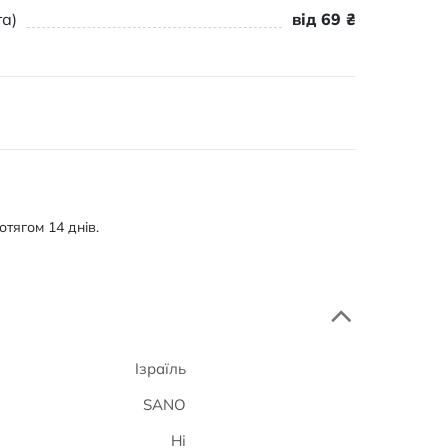
а)
від 69 ₴
тягом 14 днів.
Ізраїль
SANO
Ні