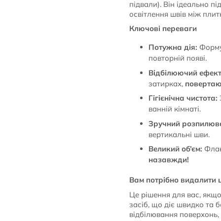
підвали). Він ідеально п
освітлення швів між плит
Ключові переваги
Потужна дія:
Форму
повторній появі.
Відбілюючий ефект
затирках,
повертаю
Гігієнічна чистота:
ванній кімнаті.
Зручний розпилюв
вертикальні шви.
Великий об’єм:
Флак
назавжди!
Вам потрібно видалити ц
Це рішення для вас, якщ
засіб, що діє швидко та
відбілювання поверхонь, 