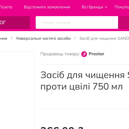
Газета
Відстежити замовлення
Всі бренди
Покуп
ОГ
ання
Універсальні чистячі засоби
Засіб для чищення SANO 
Продавець товару:
Prostor
Засіб для чищення
проти цвілі 750 мл