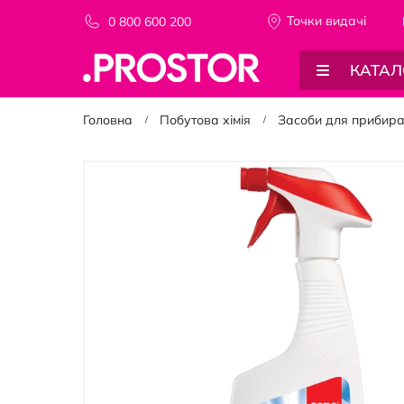
Точки видачi
0 800 600 200
КАТАЛ
Головна
Побутова хімія
Засоби для прибир
Перейти
до
кінця
галереї
зображень