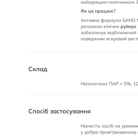
найкращим помічником. 
Як це працює?
Активна формула SANO Mi
речовина хімічно
руйнує 
забезпечує відбілюючий 
поверхням яскравий вигл
Склад
Неіоногенні ПАР < 5%, 10
Спосіб застосування
Нанесіть засіб на ураже
у добре провітрюваному 