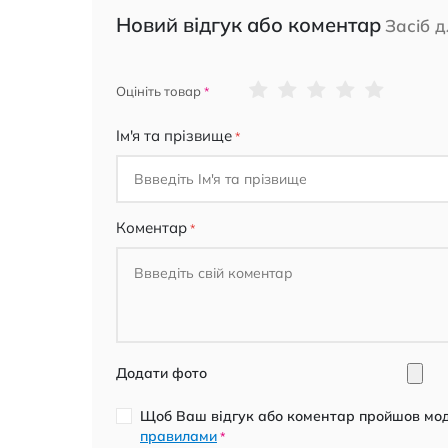
Новий відгук або коментар
Засіб 
1
2
3
4
5
Оцініть товар
star
stars
stars
stars
stars
Ім'я та прізвище
Коментар
Додати фото
Щоб Ваш відгук або коментар пройшов моде
правилами
*