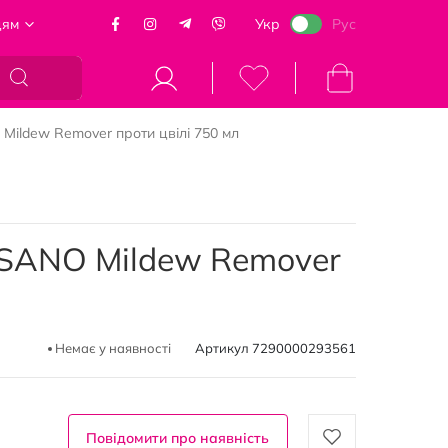
цям
Укр
Рус
Кошик
Mildew Remover проти цвілі 750 мл
 SANO Mildew Remover
Немає у наявності
Артикул
7290000293561
Повідомити про наявність