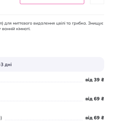
) для миттєвого видалення цвілі та грибка. Знищує
 ванній кімнаті.
3 дні
від 39 ₴
від 69 ₴
)
від 69 ₴