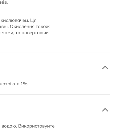
мів.
окислювачем. Ця
рівні. Окислення також
ізмами, та повертаючи
 натрію < 1%
е водою. Використовуйте