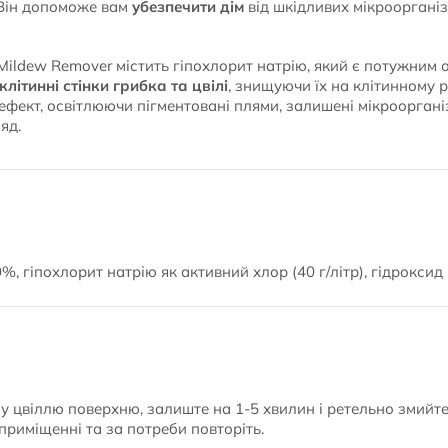
Він допоможе вам
убезпечити дім
від шкідливих мікроорганіз
ldew Remover містить гіпохлорит натрію, який є потужним 
клітинні стінки грибка та цвілі
, знищуючи їх на клітинному 
ефект, освітлюючи пігментовані плями, залишені мікроорган
яд.
%, гіпохлорит натрію як активний хлор (40 г/літр), гідроксид
ну цвіллю поверхню, залиште на 1-5 хвилин і ретельно змийт
приміщенні та за потреби повторіть.