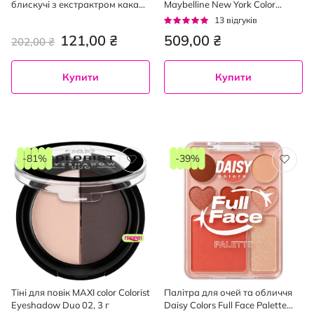
блискучі з екстрактром какао
Maybelline New York Color
06, 6.5 мл
Tattoo в стіку 1.4 г
Рейтинг:
13
відгуків
95%
121,00 ₴
509,00 ₴
202,00 ₴
Купити
Купити
-81%
-39%
Тіні для повік MAXI color Colorist
Палітра для очей та обличчя
Eyeshadow Duo 02, 3 г
Daisy Colors Full Face Palette