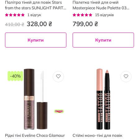
Палітра тіней для повік Stars
Палетка тіней для очей
from the stars SUNLIGHT PARTY
Masterpiece Nude Palette 03
7.5 г
Rose Nudes
Рейтинг:
Рейтинг:
1
відгук
15
відгуків
100%
93%
328,00 ₴
799,00 ₴
410,00 ₴
Купити
Купити
-40%
Рідкі тіні Eveline Choco Glamour
Cтійкі моно-тіні для повік