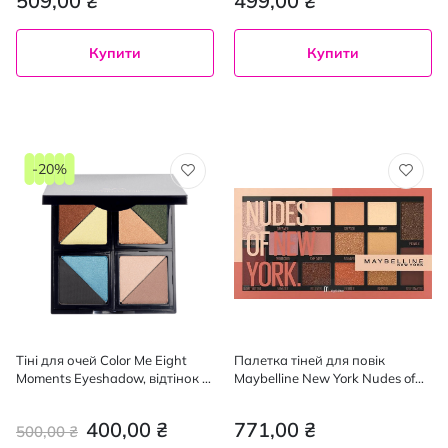
509,00 ₴
499,00 ₴
Купити
Купити
-20%
Тіні для очей Color Me Eight
Палетка тіней для повік
Moments Eyeshadow, відтінок 5,
Maybelline New York Nudes of
12 г
New York з 16 відтінків 18 г
400,00 ₴
771,00 ₴
500,00 ₴