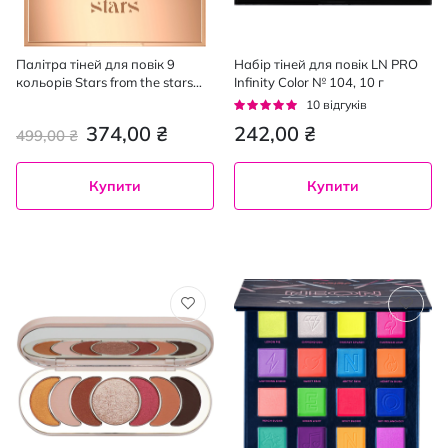
Палітра тіней для повік 9
Набір тіней для повік LN PRO
кольорів Stars from the stars
Infinity Color № 104, 10 г
NUDE STAR 8 г
Рейтинг:
10
відгуків
94%
374,00 ₴
242,00 ₴
499,00 ₴
Купити
Купити