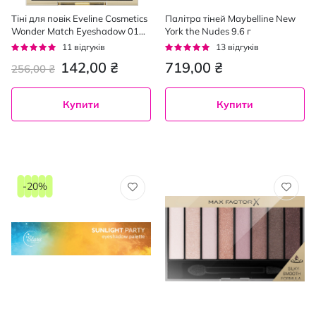
Тіні для повік Eveline Cosmetics
Палітра тіней Maybelline New
Wonder Match Eyeshadow 01
York the Nudes 9.6 г
Base 3 г
Рейтинг:
Рейтинг:
11
відгуків
13
відгуків
93%
95%
142,00 ₴
719,00 ₴
256,00 ₴
Купити
Купити
-20%