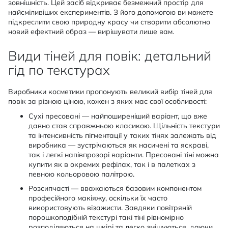
зовнішність. Цей засіб відкриває безмежний простір для
найсміливіших експериментів. З його допомогою ви можете
підкреслити свою природну красу чи створити абсолютно
новий ефектний образ — вирішувати лише вам.
Види тіней для повік: детальний
гід по текстурах
Виробники косметики пропонують великий вибір тіней для
повік за різною ціною, кожен з яких має свої особливості:
Сухі пресовані — найпоширеніший варіант, що вже
давно став справжньою класикою. Щільність текстури
та інтенсивність пігментації у таких тінях залежать від
виробника — зустрічаються як насичені та яскраві,
так і легкі напівпрозорі варіанти. Пресовані тіні можна
купити як в окремих рефілах, так і в палетках з
певною кольоровою палітрою.
Розсипчасті — вважаються базовим компонентом
професійного макіяжу, оскільки їх часто
використовують візажисти. Завдяки повітряній
порошкоподібній текстурі такі тіні рівномірно
розподіляються на шкірі та легко змішуються, даючи