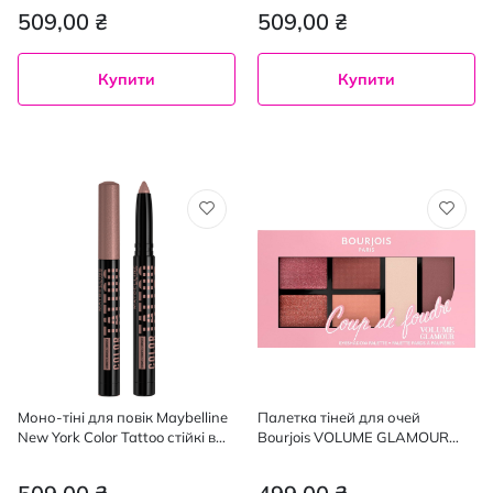
509,00 ₴
509,00 ₴
Купити
Купити
Моно-тіні для повік Maybelline
Палетка тіней для очей
New York Color Tattoo стійкі в
Bourjois VOLUME GLAMOUR
стіку відтінок 135, 1.4 г
003, Coup de foudre