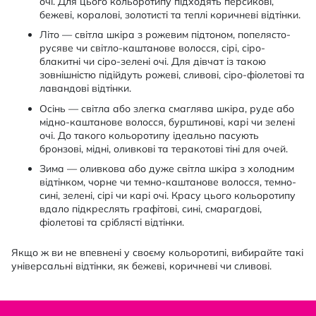
очі. Для цього кольоротипу підходять персикові,
бежеві, коралові, золотисті та теплі коричневі відтінки.
Літо — світла шкіра з рожевим підтоном, попелясто-
русяве чи світло-каштанове волосся, сірі, сіро-
блакитні чи сіро-зелені очі. Для дівчат із такою
зовнішністю підійдуть рожеві, сливові, сіро-фіолетові та
лавандові відтінки.
Осінь — світла або злегка смаглява шкіра, руде або
мідно-каштанове волосся, бурштинові, карі чи зелені
очі. До такого кольоротипу ідеально пасують
бронзові, мідні, оливкові та теракотові тіні для очей.
Зима — оливкова або дуже світла шкіра з холодним
відтінком, чорне чи темно-каштанове волосся, темно-
сині, зелені, сірі чи карі очі. Красу цього кольоротипу
вдало підкреслять графітові, сині, смарагдові,
фіолетові та сріблясті відтінки.
Якщо ж ви не впевнені у своєму кольоротипі, вибирайте такі
універсальні відтінки, як бежеві, коричневі чи сливові.