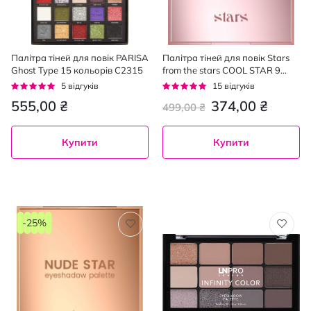
Палітра тіней для повік PARISA
Палітра тіней для повік Stars
Ghost Type 15 кольорів C2315
from the stars COOL STAR 9
кольорів 8 г
Рейтинг:
Рейтинг:
5
відгуків
15
відгуків
100%
95%
555,00 ₴
374,00 ₴
499,00 ₴
Купити
Купити
-25%