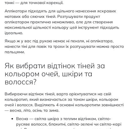
тонкі — для точкової корекції.
Аплікатори підходять для щільного нанесення яскравих
матових або сяючих тіней. Розтушувати продукт
аплікатором практично неможливо, але для створення
максимальної щільності кольору цей інструмент підходить
ідеально.
Якщо ж у вас під рукою немає ні пензля, ні аплікатора,
нанести тіні для повік та трохи їх розтушувати можна просто
пальцями.
Як вибрати відтінок тіней за
кольором очей, шкіри та
волосся?
Вибираючи відтінок тіней, варто орієнтуватися на свій
кольоротип, який визначається за тоном шкіри, кольором
очей і волосся. Виділяють 4 основні кольоротипи зовнішності
— весна, літо, осінь та зима.
Весна — світла шкіра з теплим відтінком, світло-
русяве волосся, блакитні, світло-зелені чи світло-карі