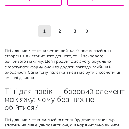
Сторінка
You're currently reading page
Сторінка
Сторінка
Сторінка
Наступне
1
2
3
Тіні для повік — це косметичний засіб, незамінний для
створення як стриманого денного, так і яскравого
вечірнього макіяжу. Цей продукт дає змогу візуально
скорегувати форму очей та додати погляду глибини й
виразності. Саме тому палетка тіней має бути в косметичці
кожної дівчини.
Тіні для повік — базовий елемент
макіяжу: чому без них не
обійтися?
Тіні для повік — важливий елемент будь-якого макіяжу,
здатний не лише увиразнити очі, а й кардинально змінити