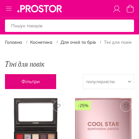
Toggle
Коши
Nav
Головна
Косметика
Для очей та брів
Тіні для повік
Тіні для повік
Фільтри
-25%