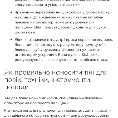
змогу створювати унікальні відтінки.
Кремові — переважно випускаються у форматі стіку
чи олівця. Для нанесення таких тіней не потрібен
пензлик чи аплікатор, вони розтушовуються
пальцями. Цей продукт добре підходить для сухої
шкіри повік.
Рідкі — з’явилися в індустрії краси порівняно недавно.
Зовні такі тіні нагадують рідку матову помаду або
блиск для губ у вузькому флаконі з пухнастим
аплікатором усередині. Вони дуже стійкі, легко
розтушовуються, не скочуються та не обсипаються.
Як правильно наносити тіні для
повік: техніки, інструменти,
поради
Тіні для повік можна наносити спеціальними пензлями,
аплікаторами або просто пальцями.
Різні види пензлів призначені для різних завдань: пласкі —
для щільного нанесення, пухнасті — для розтушовування,