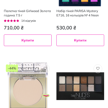
Палетка тіней Girlwood Золота
Набір тіней PARISA Mystery
година 7.5 г
E716, 16 кольорів № 4 Neon
Рейтинг:
14
відгуків
93%
710,00 ₴
530,00 ₴
Купити
Купити
-44%