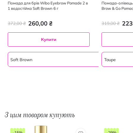
Помада для брів Wibo Eyebrow Pomade 2 в
Помада-олівець д
1 водостійка Soft Brown 6 г
Brow & Go Pomade
260,00 ₴
223
372,00 ₴
319,00 ₴
Купити
Soft Brown
Taupe
З цим товаром купують
-15%
-29%