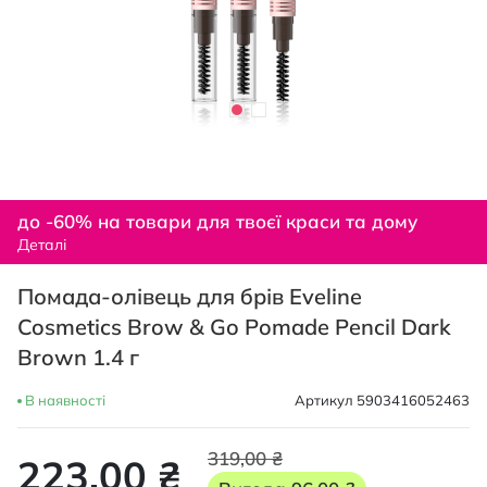
Перейти
до
до -60% на товари для твоєї краси та дому
початку
Деталі
галереї
зображень
Помада-олівець для брів Eveline
Cosmetics Brow & Go Pomade Pencil Dark
Brown 1.4 г
В наявності
Артикул
5903416052463
319,00 ₴
223,00 ₴