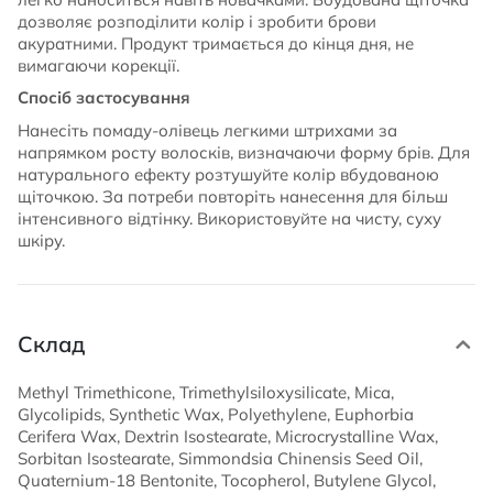
дозволяє розподілити колір і зробити брови
акуратними. Продукт тримається до кінця дня, не
вимагаючи корекції.
Спосіб застосування
Нанесіть помаду-олівець легкими штрихами за
напрямком росту волосків, визначаючи форму брів. Для
натурального ефекту розтушуйте колір вбудованою
щіточкою. За потреби повторіть нанесення для більш
інтенсивного відтінку. Використовуйте на чисту, суху
шкіру.
Склад
Methyl Trimethicone, Trimethylsiloxysilicate, Mica,
Glycolipids, Synthetic Wax, Polyethylene, Euphorbia
Cerifera Wax, Dextrin Isostearate, Microcrystalline Wax,
Sorbitan Isostearate, Simmondsia Chinensis Seed Oil,
Quaternium-18 Bentonite, Tocopherol, Butylene Glycol,