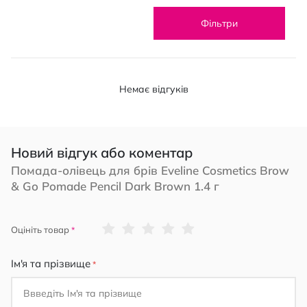
Фільтри
Немає відгуків
Новий відгук або коментар
Помада-олівець для брів Eveline Cosmetics Brow
& Go Pomade Pencil Dark Brown 1.4 г
1
2
3
4
5
Оцініть товар
star
stars
stars
stars
stars
Ім'я та прізвище