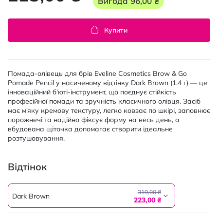
Вигода
96,00 ₴
Купити
Помада-олівець для брів Eveline Cosmetics Brow & Go
Pomade Pencil у насиченому відтінку Dark Brown (1.4 г) — це
інноваційний б'юті-інструмент, що поєднує стійкість
професійної помади та зручність класичного олівця. Засіб
має м'яку кремову текстуру, легко ковзає по шкірі, заповнює
порожнечі та надійно фіксує форму на весь день, а
вбудована щіточка допомагає створити ідеальне
розтушовування.
Відтінок
319,00 ₴
Dark Brown
223,00 ₴