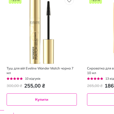
Туш для вій Eveline Wonder Match чорна 7
Сироватка для ві
мл
10 мл
Рейтинг:
Рейтинг:
10
відгуків
13
від
94%
92%
255,00 ₴
186
300,00 ₴
265,00 ₴
Купити