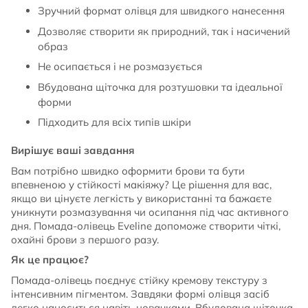
Зручний формат олівця для швидкого нанесення
Дозволяє створити як природний, так і насичений
образ
Не осипається і не розмазується
Вбудована щіточка для розтушовки та ідеальної
форми
Підходить для всіх типів шкіри
Вирішує ваші завдання
Вам потрібно швидко оформити брови та бути
впевненою у стійкості макіяжу? Це рішення для вас,
якщо ви цінуєте легкість у використанні та бажаєте
уникнути розмазування чи осипання під час активного
дня. Помада-олівець Eveline допоможе створити чіткі,
охайні брови з першого разу.
Як це працює?
Помада-олівець поєднує стійку кремову текстуру з
інтенсивним пігментом. Завдяки формі олівця засіб
легко наноситься навіть новачками. Вбудована щіточка