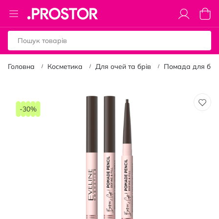
Toggle
Коши
Nav
Головна
Косметика
Для очей та брів
Помада для брі
Перейти
до
-30%
кінця
галереї
зображень