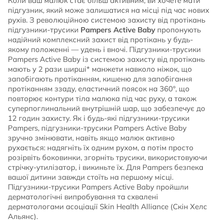
Коли ваш малюк стає більш активним, ви хочете мати
підгузник, який може залишатися на місці під час нових
рухів. З революційною системою захисту від протікань
підгузники-трусики
Pampers Active Baby
пропонують
надійний комплексний захист від протікань у будь-
якому положенні — удень і вночі. Підгузники-трусики
Pampers Active Baby із системою захисту від протікань
мають у 2 рази ширші* манжети навколо ніжок, що
запобігають протіканням, кишеню для запобігання
протіканням ззаду, еластичний поясок на 360°, що
повторює контури тіла малюка під час руху, а також
суперпоглинальний внутрішній шар, що забезпечує до
12 годин захисту. Як і будь-які підгузники-трусики
Pampers, підгузники-трусики Pampers Active Baby
зручно змінювати, навіть якщо малюк активно
рухається: надягніть їх одним рухом, а потім просто
розірвіть боковинки, згорніть трусики, використовуючи
стрічку-утилізатор, і викиньте їх. Для Pampers безпека
вашої дитини завжди стоїть на першому місці.
Підгузники-трусики Pampers Active Baby пройшли
дерматологічні випробування та схвалені
дерматологами асоціації Skin Health Alliance (Скін Хелс
Альянс).