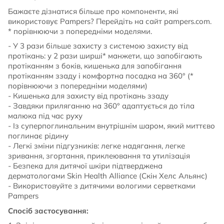
Бажаєте дізнатися більше про компоненти, які
використовує Pampers? Перейдіть на сайт pampers.com.
* порівнюючи з попередніми моделями.
- У 3 рази більше захисту з системою захисту від
протікань: у 2 рази ширші* манжети, що запобігають
протіканням з боків, кишенька для запобігання
протіканням ззаду і комфортна посадка на 360° (*
порівнюючи з попередніми моделями)
- Кишенька для захисту від протікань ззаду
- Завдяки приляганню на 360° адаптується до тіла
малюка під час руху
- Із суперпоглинальним внутрішнім шаром, який миттєво
поглинає рідину
- Легкі зміни підгузників: легке надягання, легке
зривання, згортання, приклеювання та утилізація
- Безпека для дитячої шкіри підтверджена
дерматологами Skin Health Alliance (Скін Хелс Альянс)
- Використовуйте з дитячими вологими серветками
Pampers
Спосіб застосування: