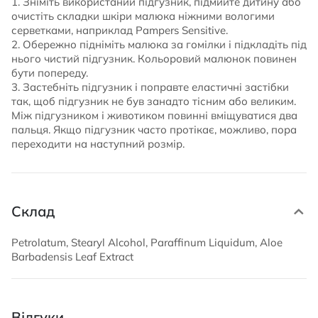
1. Зніміть використаний підгузник, підмийте дитину або
очистіть складки шкіри малюка ніжними вологими
серветками, наприклад Pampers Sensitive.
2. Обережно підніміть малюка за гомілки і підкладіть під
нього чистий підгузник. Кольоровий малюнок повинен
бути попереду.
3. Застебніть підгузник і поправте еластичні застібки
так, щоб підгузник не був занадто тісним або великим.
Між підгузником і животиком повинні вміщуватися два
пальця. Якщо підгузник часто протікає, можливо, пора
переходити на наступний розмір.
Склад
Petrolatum, Stearyl Alcohol, Paraffinum Liquidum, Aloe
Barbadensis Leaf Extract
Відгуки