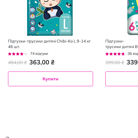
Підгузки-трусики дитячі Chibi-Ko L 9-14 кг
Підгузки-
46 шт.
трусики дитячі B
25 кг 36 шт
Рейтинг:
Рейтинг:
74
відгуки
36
від
78%
89%
363,00 ₴
339
484,00 ₴
399,00 ₴
Купити