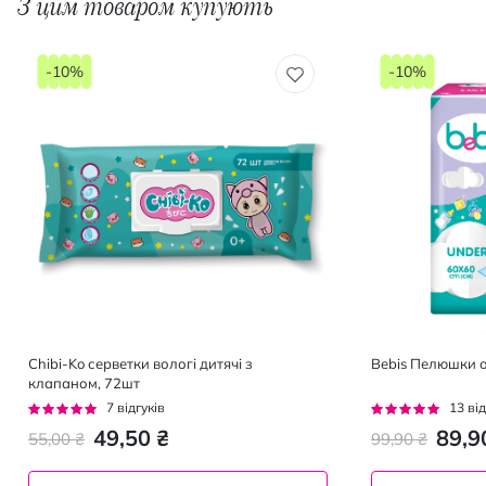
З цим товаром купують
-10%
-10%
Chibi-Ko серветки вологі дитячі з
Bebis Пелюшки о
клапаном, 72шт
Рейтинг:
Рейтинг:
7
відгуків
13
від
100%
95%
49,50 ₴
89,9
55,00 ₴
99,90 ₴