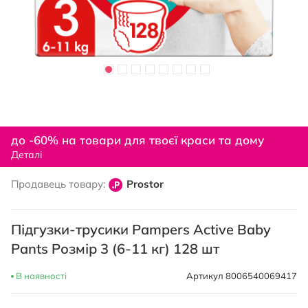
Перейти
до
до -60% на товари для твоєї краси та дому
початку
Деталі
галереї
зображень
Продавець товару:
Prostor
Підгузки-трусики Pampers Active Baby
Pants Розмір 3 (6-11 кг) 128 шт
В наявності
Артикул
8006540069417