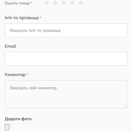
1
2
3
4
5
Оцініть товар
star
stars
stars
stars
stars
Ім'я та прізвище
Email
Коментар
Додати фото