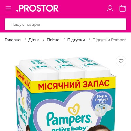
Toggle
Коши
Nav
Головна
Дітям
Гігієна
Підгузки
Підгузки Pampers Ac
Перейти
до
кінця
галереї
зображень