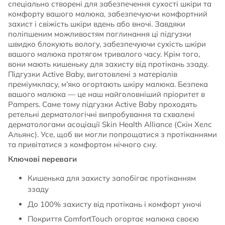
спеціально створені для забезпечення сухості шкіри та
комфорту вашого малюка, забезпечуючи комфортний
захист і свіжість шкіри вдень або вночі. Завдяки
поліпшеним можливостям поглинання ці підгузки
швидко блокують вологу, забезпечуючи сухість шкіри
вашого малюка протягом тривалого часу. Крім того,
вони мають кишеньку для захисту від протікань ззаду.
Підгузки Active Baby, виготовлені з матеріалів
преміумкласу, м’яко огортають шкіру малюка. Безпека
вашого малюка — це наш найголовніший пріоритет в
Pampers. Саме тому підгузки Active Baby проходять
ретельні дерматологічні випробування та схвалені
дерматологами асоціації Skin Health Alliance (Скін Хелс
Альянс). Усе, щоб ви могли попрощатися з протіканнями
та привітатися з комфортом нічного сну.
Ключові переваги
Кишенька для захисту запобігає протіканням
ззаду
До 100% захисту від протікань і комфорт уночі
Покриття ComfortTouch огортає малюка своєю