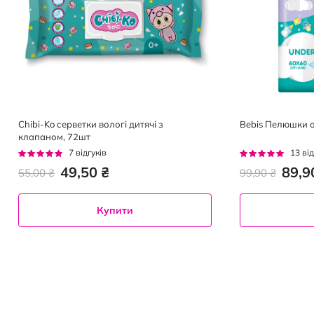
Chibi-Ko серветки вологі дитячі з
Bebis Пелюшки о
клапаном, 72шт
Рейтинг:
Рейтинг:
7
відгуків
13
від
100%
95%
49,50 ₴
89,9
55,00 ₴
99,90 ₴
Купити