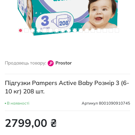
Перейти
до
Продавець товару:
Prostor
початку
галереї
зображень
Підгузки Pampers Active Baby Розмір 3 (6-
10 кг) 208 шт.
В наявності
Артикул
8001090910745
2799,00 ₴