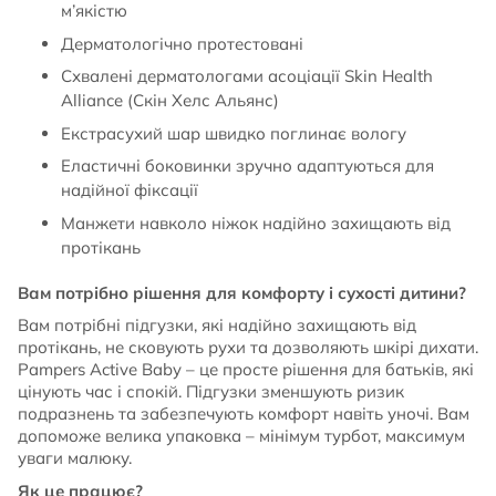
м’якістю
Дерматологічно протестовані
Схвалені дерматологами асоціації Skin Health
Alliance (Скін Хелс Альянс)
Екстрасухий шар швидко поглинає вологу
Еластичні боковинки зручно адаптуються для
надійної фіксації
Манжети навколо ніжок надійно захищають від
протікань
Вам потрібно рішення для комфорту і сухості дитини?
Вам потрібні підгузки, які надійно захищають від
протікань, не сковують рухи та дозволяють шкірі дихати.
Pampers Active Baby – це просте рішення для батьків, які
цінують час і спокій. Підгузки зменшують ризик
подразнень та забезпечують комфорт навіть уночі. Вам
допоможе велика упаковка – мінімум турбот, максимум
уваги малюку.
Як це працює?