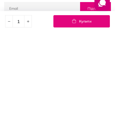
Підписка
Купити
© PROSTOR, 2005 - 2026
Графік роботи: 09:00-21:00
КЛІЄНТАМ
Оплата і доставка
Повернення товарів
Угода користувача
Контакти