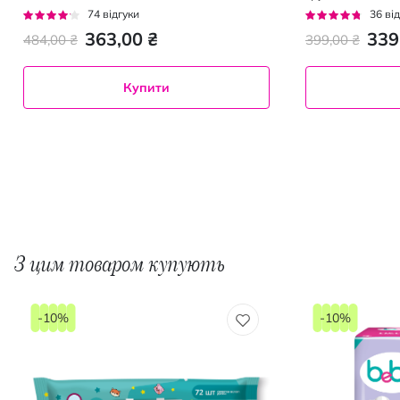
25 кг 36 шт
Рейтинг:
Рейтинг:
74
відгуки
36
від
78%
89%
363,00 ₴
339
484,00 ₴
399,00 ₴
Купити
З цим товаром купують
-10%
-10%