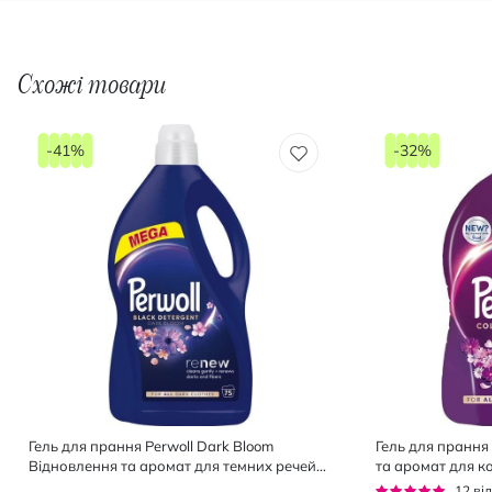
Схожі товари
-41%
-32%
Гель для прання Perwoll Dark Bloom
Гель для прання 
Відновлення та аромат для темних речей
та аромат для к
75 циклів прання 3.75 л
прання 3 л
Рейтинг:
12
від