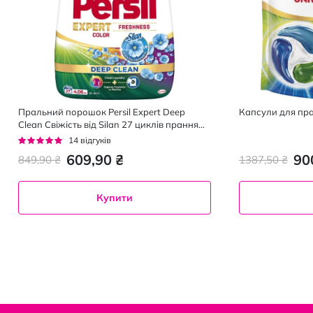
Пральний порошок Persil Expert Deep
Капсули для пран
Clean Свіжість від Silan 27 циклів прання
4.05 кг
Рейтинг:
14
відгуків
94%
609,90 ₴
90
849,90 ₴
1387,50 ₴
Купити