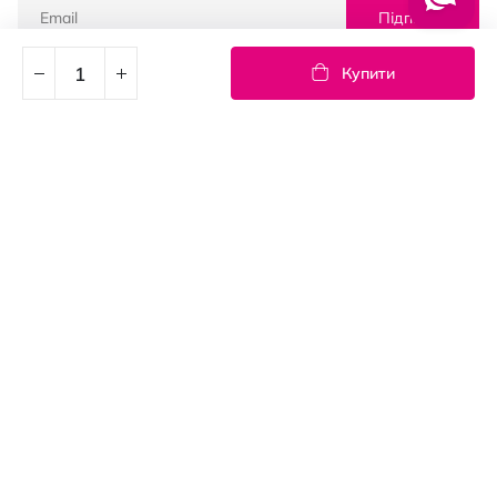
Підписка
Купити
© PROSTOR, 2005 - 2026
Графік роботи: 09:00-21:00
КЛІЄНТАМ
Оплата і доставка
Повернення товарів
Угода користувача
Контакти
Блог