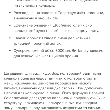
інтенсивність кольорів.
Розгладження волокон: Покращує якість тканини,
зменшуючи її зношеність.
Ефективне очищення: Дбайливо, але якісно
видаляє забруднення, зберігаючи форму одягу.
Свіжий аромат: Надає білизні делікатний і
тривалий приємний запах.
Суперекономний об'єм 3000 мл: Вигідна упаковка
для великої кількості циклів прання.
Це рішення для вас, якщо: Ваш кольоровий одяг після
кількох прань виглядає тьмяним, а кольори стають
менш насиченими. Звичайні порошки вимивають
пігмент, змушуючи одяг швидко старіти. Вам допоможе
Perwoll для кольорової білизни! Його формула Renewal
Color активно доглядає за волокнами, покращуючи їхню
структуру і захищаючи кольорові пігменти, завдяки
чому кольори знову виглядають яскравими та сяючими.