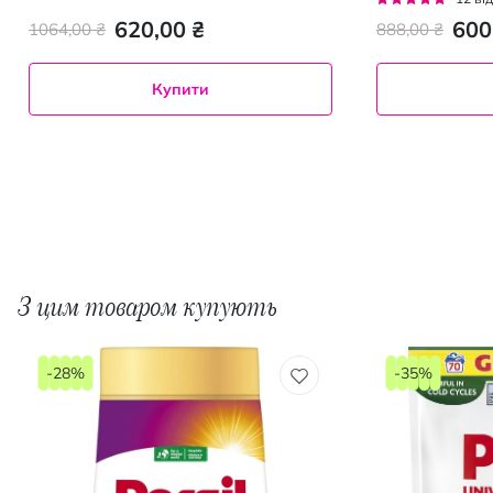
97%
620,00 ₴
600
1064,00 ₴
888,00 ₴
Купити
З цим товаром купують
-28%
-35%