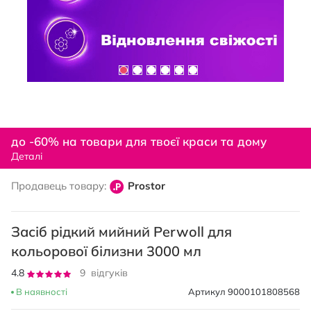
Перейти
до
до -60% на товари для твоєї краси та дому
початку
Деталі
галереї
зображень
Продавець товару:
Prostor
Засіб рідкий мийний Perwoll для
кольорової білизни 3000 мл
Рейтинг:
4.8
9
відгуків
96
100
% of
В наявності
Артикул
9000101808568