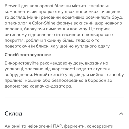
Perwoll для кольорової білизни містить спеціальні
компоненти, які працюють у двох напрямках: очищення
та догляд. Мийні речовини ефективно розчиняють бруд,
а технологія Color-Shine формує захисний шар навколо
волокон, блокуючи вимивання кольору. Це сприяє
активному відновленню інтенсивності кольорового
покриття, роблячи тканину більш гладкою та
повертаючи їй блиск, як у щойно купленого одягу.
Спосіб застосування:
Використовуйте рекомендовану дозу, вказану на
упаковці, залежно від жорсткості води та ступеня
забруднення. Налийте засіб у відсік для мийного засобу
пральної машини або безпосередньо в барабан за
допомогою ковпачка-дозатора.
Склад
Аніонні та неіоногенні ПАР, ферменти, консерванти,