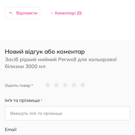
Відповісти
Коментарі (
0
)
Новий відгук або коментар
Засіб рідкий мийний Perwoll для кольорової
білизни 3000 мл
1
2
3
4
5
Оцініть товар
star
stars
stars
stars
stars
Ім'я та прізвище
Email