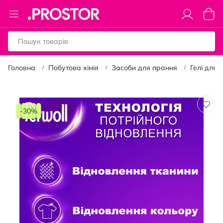
Toggle
Коши
Nav
Головна
Побутова хімія
Засоби для прання
Гелі для 
Перейти
до
-30%
кінця
галереї
зображень