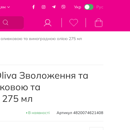
цям
Укр
Рус
Кошик
з оливковою та виноградною олією 275 мл
Oliva Зволоження та
вковою та
 275 мл
В наявності
Артикул
4820074621408