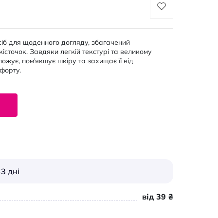
асіб для щоденного догляду, збагачений
істочок. Завдяки легкій текстурі та великому
ложує, пом'якшує шкіру та захищає її від
форту.
3 дні
від 39 ₴