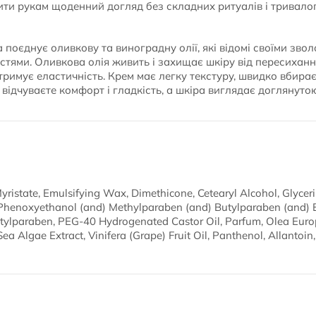
ити рукам щоденний догляд без складних ритуалів і тривалог
 поєднує оливкову та виноградну олії, які відомі своїми зв
тями. Оливкова олія живить і захищає шкіру від пересиханн
тримує еластичність. Крем має легку текстуру, швидко вбира
 відчуваєте комфорт і гладкість, а шкіра виглядає доглянуто
Myristate, Emulsifying Wax, Dimethicone, Cetearyl Alcohol, Glycer
 Phenoxyethanol (and) Methylparaben (and) Butylparaben (and) 
ylparaben, PEG-40 Hydrogenated Castor Oil, Parfum, Olea Europa
Sea Algae Extract, Vinifera (Grape) Fruit Oil, Panthenol, Allanto