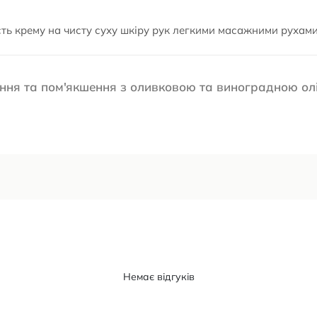
ість крему на чисту суху шкіру рук легкими масажними рухам
ення та пом'якшення з оливковою та виноградною ол
Немає відгуків