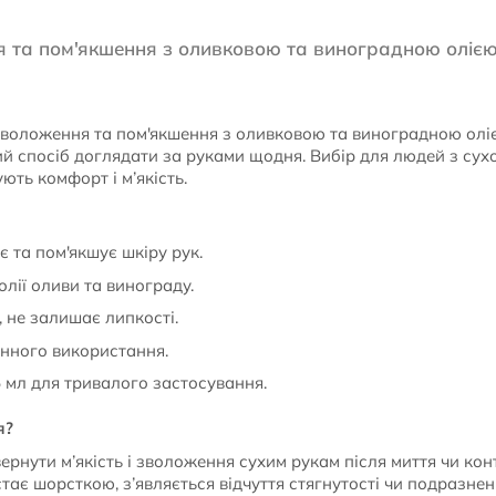
ня та пом'якшення з оливковою та виноградною оліє
 Зволоження та пом'якшення з оливковою та виноградною олі
ий спосіб доглядати за руками щодня. Вибір для людей з сух
ють комфорт і м’якість.
 та пом'якшує шкіру рук.
олії оливи та винограду.
 не залишає липкості.
нного використання.
 мл для тривалого застосування.
я?
рнути м’якість і зволоження сухим рукам після миття чи кон
стає шорсткою, з’являється відчуття стягнутості чи подразнен