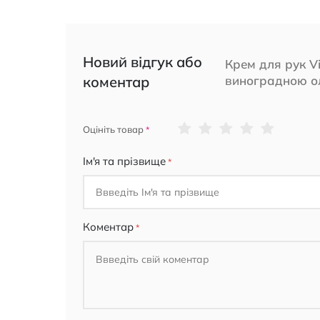
Новий відгук або
Крем для рук V
коментар
виноградною о
1
2
3
4
5
Оцініть товар
star
stars
stars
stars
stars
Ім'я та прізвище
Коментар