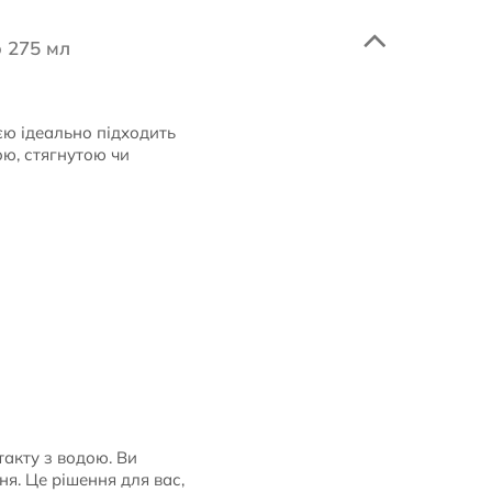
ю 275 мл
єю ідеально підходить
ою, стягнутою чи
такту з водою. Ви
ня. Це рішення для вас,