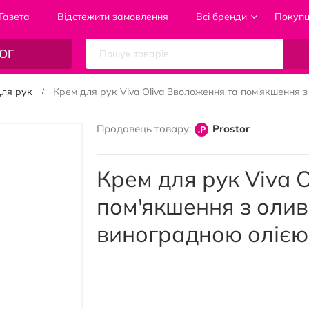
Газета
Відстежити замовлення
Всі бренди
Покуп
ОГ
для рук
Крем для рук Viva Oliva Зволоження та пом'якшення 
Продавець товару:
Prostor
Крем для рук Viva 
пом'якшення з оли
виноградною олією