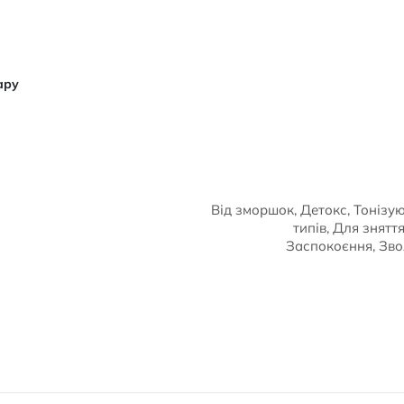
ару
Від зморшок, Детокс, Тонізую
типів, Для знят
Заспокоєння, Зв