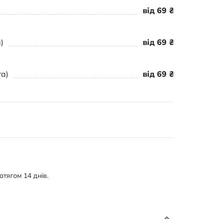
від 69 ₴
)
від 69 ₴
а)
від 69 ₴
тягом 14 днів.