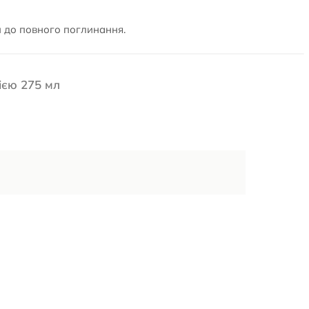
и до повного поглинання.
ією 275 мл