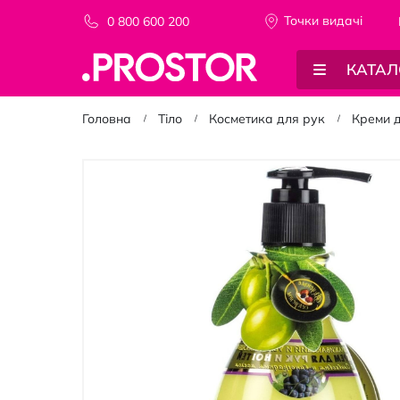
Точки видачi
0 800 600 200
КАТАЛ
Головна
Тіло
Косметика для рук
Креми 
Перейти
до
кінця
галереї
зображень