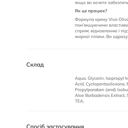
якщо ви хочете забезпеч
Як це працює?
Формула крему Viva Oliva
пом’якшуючими властивос
сприяє відновленню і під
жирної плівки. Ви одразу
Склад
Aqua, Glycerin, Isopropyl 
Acid, Cyclopentasiloxane,
Propylparaben (and) Isobut
Aloe Barbadensis Extract, 
TEA.
Спосіб застосування