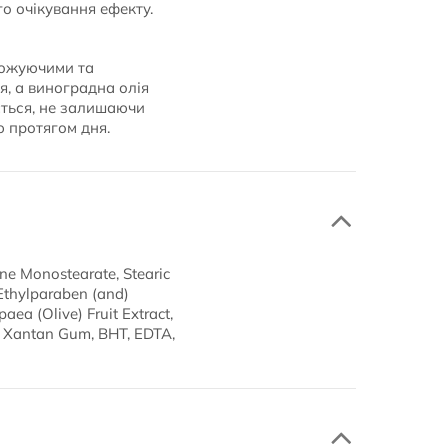
о очікування ефекту.
оложуючими та
я, а виноградна олія
ється, не залишаючи
ю протягом дня.
ine Monostearate, Stearic
Ethylparaben (and)
ea (Olive) Fruit Extract,
in, Xantan Gum, BHT, EDTA,