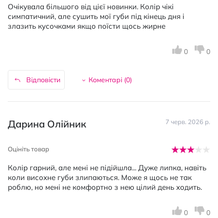
Очікувала більшого від цієї новинки. Колір чікі
симпатичний, але сушить мої губи під кінець дня і
злазить кусочками якщо поїсти щось жирне
0
0
Відповісти
Коментарі (
0
)
Дарина Олійник
7 черв. 2026 р.
Оцініть товар
Колір гарний, але мені не підійшла... Дуже липка, навіть
коли висохне губи злипаються. Може я щось не так
роблю, но мені не комфортно з нею цілий день ходить.
0
0