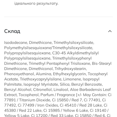
ідеального результату.
Склад
Isododecane, Dimethicone, Trimethylsiloxysilicate,
Polymethylsilsesquioxane/Trimethylsiloxysilicate,
Polypropylsilsesquioxane, C30-45 Alkyldimethylsilyl
Polypropylsilsesquioxane, Trimethylsiloxyphenyl
Dimethicone, Trimethyl Pentaphenyl Trisiloxane, Bis-Stearyl
Dimethicone, Dimethiconol, Trihydroxystearin,
Phenoxyethanol, Alumina, Ethylhexylglycerin, Tocopheryl
Acetate, Triethoxycaprylylsilane, Limonene, Isopropyl
Palmitate, Isopropyl Myristate, Silica, Benzyl Benzoate,
Benzyl Alcohol, Citronellol, Linalool, Aloe Barbadensis Leaf
Extract, Tocopherol, Parfum / Fragrance [+/- May Contain: Ci
77891 / Titanium Dioxide, Ci 15850 / Red 7, Ci 77491, Ci
77492, Ci 77499 / Iron Oxides, Ci 45410 / Red 28 Lake, Ci
45380 / Red 22 Lake, Ci 15985 / Yellow 6 Lake, Ci 19140 /
Yellow 5 Lake, Ci 17200 / Red 33 Lake, Ci 15850 / Red 6, Ci