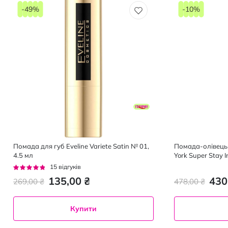
-49%
-10%
Помада для губ Eveline Variete Satin № 01,
Помада-олівець 
4.5 мл
York Super Stay I
матова відтінок 
Рейтинг:
15
відгуків
91%
135,00 ₴
430
269,00 ₴
478,00 ₴
Купити