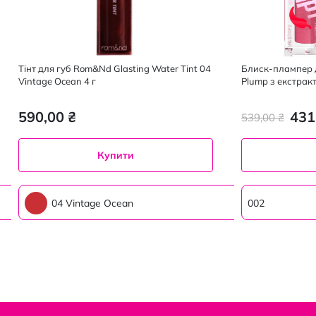
Тінт для губ Rom&Nd Glasting Water Tint 04
Блиск-плампер дл
Vintage Ocean 4 г
Plump з екстракт
590,00 ₴
431
539,00 ₴
Купити
04 Vintage Ocean
002