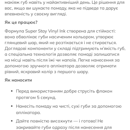
макіяж губ навіть у найактивніший день. Це рішення для
вас, якщо ви шукаєте помаду, яка не підведе та дарує
впевненість у своєму вигляді.
Як це працює?
Формула Super Stay Vinyl Ink створена для стійкості:
вона обволікає губи насиченим кольором, утворює
глянцевий шар, який не розтікається і не стирається.
Доглядові компоненти у складі підтримують м’якість губ,
а спеціальна технологія дозволяє помаді залишатися
на місці навіть після їжі чи напоїв. Легке нанесення за
допомогою зручного аплікатора дозволяє отримати
рівний, яскравий колір з першого шару.
Як наносити
Перед використанням добре струсіть флакон
протягом 5 секунд.
Нанесіть помаду на чисті, сухі губи за допомогою
аплікатора.
Дайте повністю висохнути — і готово! Не
закривайте губи одразу після нанесення для