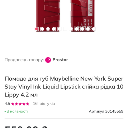
Перейти
до
Продавець товару:
Prostor
початку
галереї
зображень
Помада для губ Maybelline New York Super
Stay Vinyl Ink Liquid Lipstick стійка рідка 10
Lippy 4.2 мл
Рейтинг:
4.5
16
відгуків
90
100
% of
В наявності
Артикул
30145559