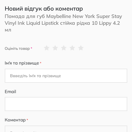
Новий відгук або коментар
Помада для губ Maybelline New York Super Stay
Vinyl Ink Liquid Lipstick стійка рідка 10 Lippy 4.2
мл
1
2
3
4
5
Оцініть товар
star
stars
stars
stars
stars
Ім'я та прізвище
Email
Коментар