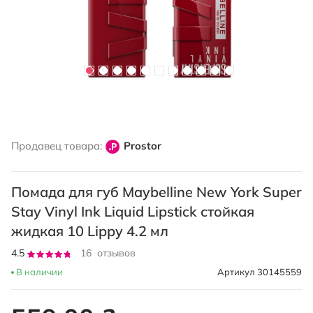
Перейти
к
Продавец товара:
Prostor
началу
галереи
изображений
Помада для губ Maybelline New York Super
Stay Vinyl Ink Liquid Lipstick стойкая
жидкая 10 Lippy 4.2 мл
Рейтинг:
4.5
16
отзывов
90
100
% of
В наличии
Артикул
30145559