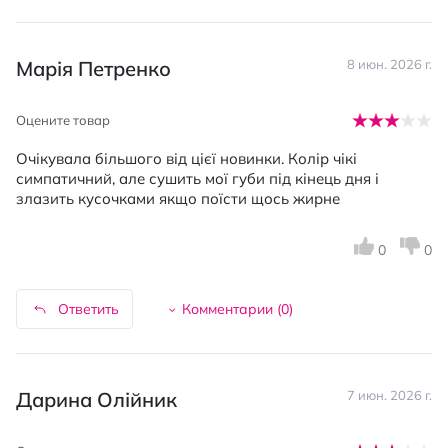
Марія Петренко
8 июн. 2026 г.
Оцените товар
Очікувала більшого від цієї новинки. Колір чікі
симпатичний, але сушить мої губи під кінець дня і
злазить кусочками якщо поїсти щось жирне
0
0
Ответить
Комментарии (
0
)
Дарина Олійник
7 июн. 2026 г.