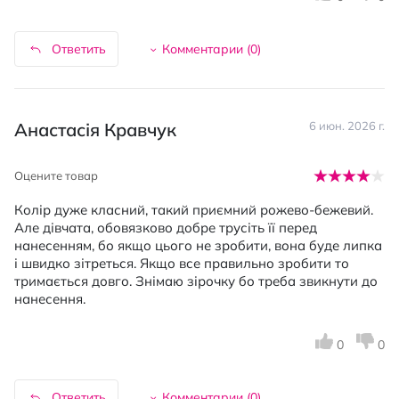
Ответить
Комментарии (
0
)
Анастасія Кравчук
6 июн. 2026 г.
Оцените товар
Колір дуже класний, такий приємний рожево-бежевий.
Але дівчата, обовязково добре трусіть її перед
нанесенням, бо якщо цього не зробити, вона буде липка
і швидко зітреться. Якщо все правильно зробити то
тримається довго. Знімаю зірочку бо треба звикнути до
нанесення.
0
0
Ответить
Комментарии (
0
)