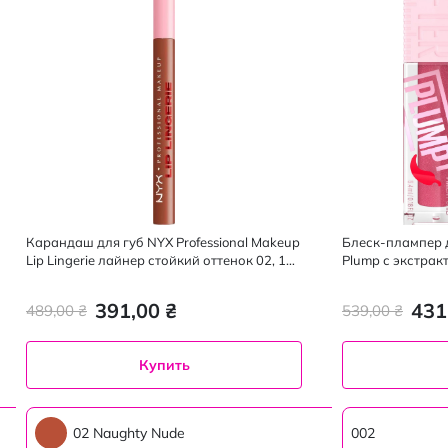
Карандаш для губ NYX Professional Makeup
Блеск-плампер дл
Lip Lingerie лайнер стойкий оттенок 02, 1
Plump с экстракт
мл
391,00 ₴
431
489,00 ₴
539,00 ₴
Купить
02 Naughty Nude
002