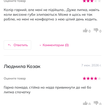
Оцените товар
Колір гарний, але мені не підійшла... Дуже липка, навіть
коли висохне губи злипаються. Може я щось не так
роблю, но мені не комфортно з нею цілий день ходить.
0
0
Ответить
Комментарии (
0
)
Людмила Козак
7 июн. 2026 г.
Оцените товар
Гарна помада, стійка но нада привикнути до неї бо
липка спочатку
0
0