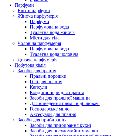
Парфуми
Елітні парфуми
Жіноча парфумерія
Парфуми
Парфумована вода
Туалетна вода жіноча
Місти для тіла
Чоловіча парфумерія
Парфумована вода
Туалетна вода чоловіча
Дитяча парфумерія
Побутова хімія
Засоби для прання
Пральні порошки
Гелі для прання
Капсули
Кондиціонери для прання
Засоби для пральної машини
Для виведення плям і відбілювачі
Господарське мило
Аксесуари для прання
Засоби для прибирання
Засоби для прибирання кухні
Засоби для посудомийних машин