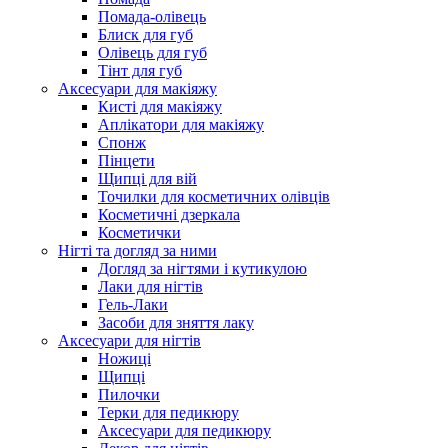
Помада-олівець
Блиск для губ
Олівець для губ
Тінт для губ
Аксесуари для макіяжу
Кисті для макіяжу
Аплікатори для макіяжу
Спонж
Пінцети
Щипці для вій
Точилки для косметичних олівців
Косметичні дзеркала
Косметички
Нігті та догляд за ними
Догляд за нігтями і кутикулою
Лаки для нігтів
Гель-Лаки
Засоби для зняття лаку
Аксесуари для нігтів
Ножиці
Щипці
Пилочки
Терки для педикюру
Аксесуари для педикюру