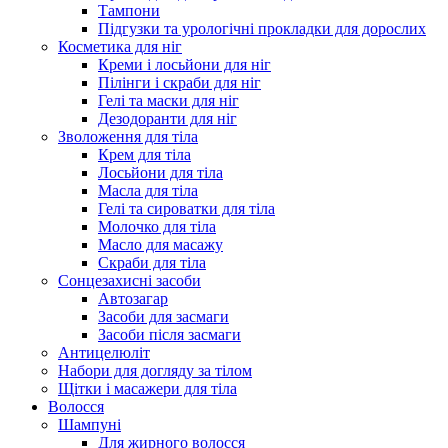
Тампони
Підгузки та урологічні прокладки для дорослих
Косметика для ніг
Креми і лосьйони для ніг
Пілінги і скраби для ніг
Гелі та маски для ніг
Дезодоранти для ніг
Зволоження для тіла
Крем для тіла
Лосьйони для тіла
Масла для тіла
Гелі та сироватки для тіла
Молочко для тіла
Масло для масажу
Скраби для тіла
Сонцезахисні засоби
Автозагар
Засоби для засмаги
Засоби після засмаги
Антицелюліт
Набори для догляду за тілом
Щітки і масажери для тіла
Волосся
Шампуні
Для жирного волосся