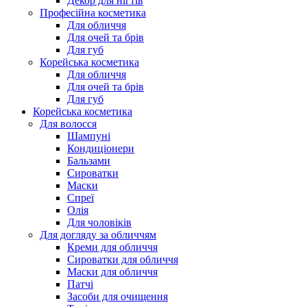
Декор для нігтів
Професійна косметика
Для обличчя
Для очей та брів
Для губ
Корейська косметика
Для обличчя
Для очей та брів
Для губ
Корейська косметика
Для волосся
Шампуні
Кондиціонери
Бальзами
Сироватки
Маски
Спреї
Олія
Для чоловіків
Для догляду за обличчям
Креми для обличчя
Сироватки для обличчя
Маски для обличчя
Патчі
Засоби для очищення