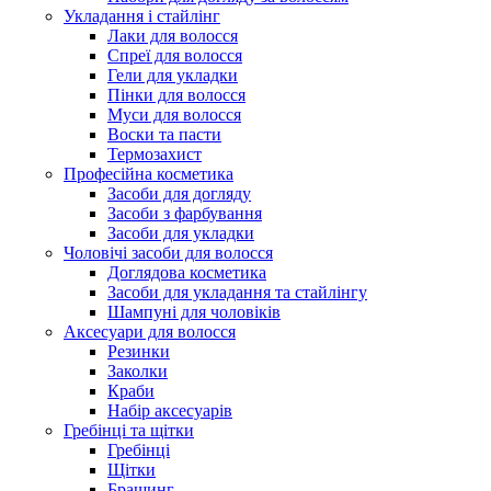
Укладання і стайлінг
Лаки для волосся
Спреї для волосся
Гели для укладки
Пінки для волосся
Муси для волосся
Воски та пасти
Термозахист
Професійна косметика
Засоби для догляду
Засоби з фарбування
Засоби для укладки
Чоловічі засоби для волосся
Доглядова косметика
Засоби для укладання та стайлінгу
Шампуні для чоловіків
Аксесуари для волосся
Резинки
Заколки
Краби
Набір аксесуарів
Гребінці та щітки
Гребінці
Щітки
Брашинг