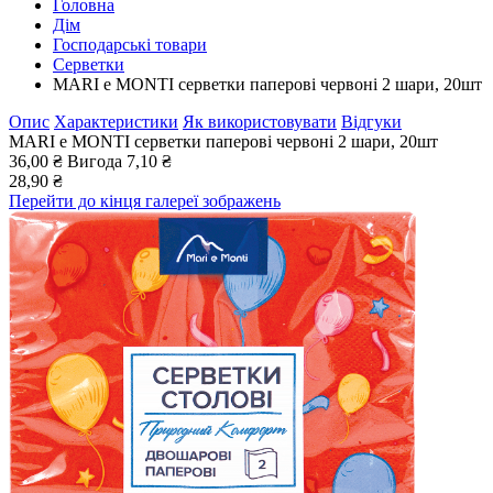
Головна
Дім
Господарські товари
Серветки
MARI e MONTI серветки паперові червоні 2 шари, 20шт
Опис
Характеристики
Як використовувати
Відгуки
MARI e MONTI серветки паперові червоні 2 шари, 20шт
36,00 ₴
Вигода
7,10 ₴
28,90 ₴
Перейти до кінця галереї зображень