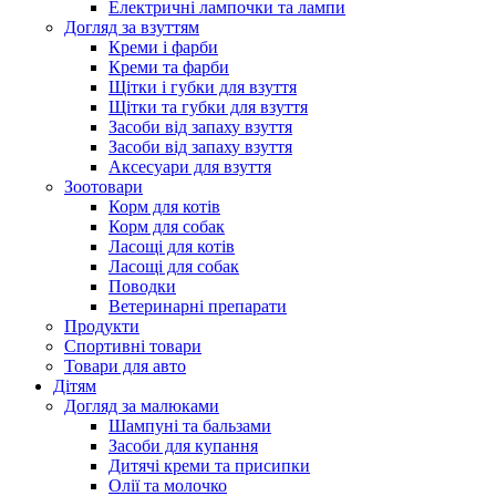
Електричні лампочки та лампи
Догляд за взуттям
Креми і фарби
Креми та фарби
Щітки і губки для взуття
Щітки та губки для взуття
Засоби від запаху взуття
Засоби від запаху взуття
Аксесуари для взуття
Зоотовари
Корм для котів
Корм для собак
Ласощі для котів
Ласощі для собак
Поводки
Ветеринарні препарати
Продукти
Спортивні товари
Товари для авто
Дітям
Догляд за малюками
Шампуні та бальзами
Засоби для купання
Дитячі креми та присипки
Олії та молочко