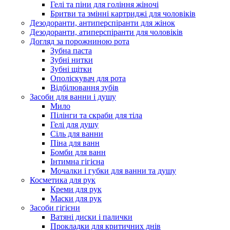
Гелі та піни для гоління жіночі
Бритви та змінні картриджі для чоловіків
Дезодоранти, антиперспіранти для жінок
Дезодоранти, атиперспіранти для чоловіків
Догляд за порожниною рота
Зубна паста
Зубні нитки
Зубні щітки
Ополіскувач для рота
Відбілювання зубів
Засоби для ванни і душу
Мило
Пілінги та скраби для тіла
Гелі для душу
Сіль для ванни
Піна для ванн
Бомби для ванн
Інтимна гігієна
Мочалки і губки для ванни та душу
Косметика для рук
Креми для рук
Маски для рук
Засоби гігієни
Ватяні диски і палички
Прокладки для критичних днів