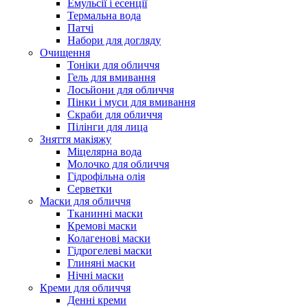
Емульсії і есенції
Термальна вода
Патчі
Набори для догляду
Очищення
Тоніки для обличчя
Гель для вмивання
Лосьйони для обличчя
Пінки і муси для вмивання
Скраби для обличчя
Пілінги для лица
Зняття макіяжу
Міцелярна вода
Молочко для обличчя
Гідрофільна олія
Серветки
Маски для обличчя
Тканинні маски
Кремові маски
Колагенові маски
Гідрогелеві маски
Глиняні маски
Нічні маски
Креми для обличчя
Денні креми