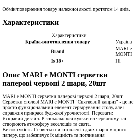
Обмін/повернення товару належної якості протягом 14 днів.
Характеристики
Характеристики
Країна-виготовлення товару
Україна
MARI e
Brand
MONTI
Is 18+
Ні
Опис
MARI e MONTI серветки
паперові червоні 2 шари, 20шт
MARI e MONTI серветки паперові червоні 2 шари, 20шт
Серветки столові MARI e MONTI "Святковий каприз" - це не
просто функціональний елемент сервірування столу, але і
справжня прикраса будь-якої урочистості. Переваги:
Яскравий дизайн: Різнокольорові кульки на червоному тлі
створюють атмосферу веселощів та свята.
Висока якість: Серветки виготовлені з двох шарів міцного
паперу, що забезпечує їх міцність та поглинання.