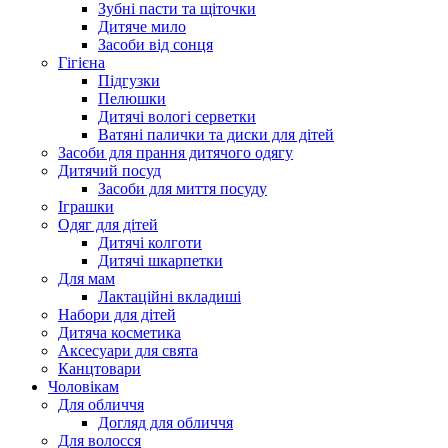
Зубні пасти та щіточки
Дитяче мило
Засоби від сонця
Гігієна
Підгузки
Пелюшки
Дитячі вологі серветки
Ватяні палички та диски для дітей
Засоби для прання дитячого одягу
Дитячий посуд
Засоби для миття посуду
Іграшки
Одяг для дітей
Дитячі колготи
Дитячі шкарпетки
Для мам
Лактаційні вкладиші
Набори для дітей
Дитяча косметика
Аксесуари для свята
Канцтовари
Чоловікам
Для обличчя
Догляд для обличчя
Для волосся