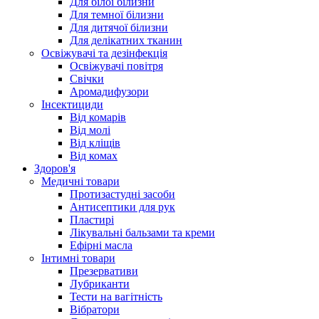
Для білої білизни
Для темної білизни
Для дитячої білизни
Для делікатних тканин
Освіжувачі та дезінфекція
Освіжувачі повітря
Свічки
Аромадифузори
Інсектициди
Від комарів
Від молі
Від кліщів
Від комах
Здоров'я
Медичні товари
Протизастудні засоби
Антисептики для рук
Пластирі
Лікувальні бальзами та креми
Ефірні масла
Інтимні товари
Презервативи
Лубриканти
Тести на вагітність
Вібратори