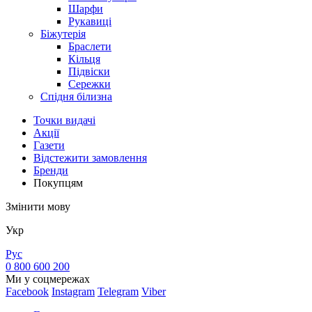
Шарфи
Рукавиці
Біжутерія
Браслети
Кільця
Підвіски
Сережки
Спідня білизна
Точки видачi
Акції
Газети
Відстежити замовлення
Бренди
Покупцям
Змінити мову
Укр
Рус
0 800 600 200
Ми у соцмережах
Facebook
Instagram
Telegram
Viber