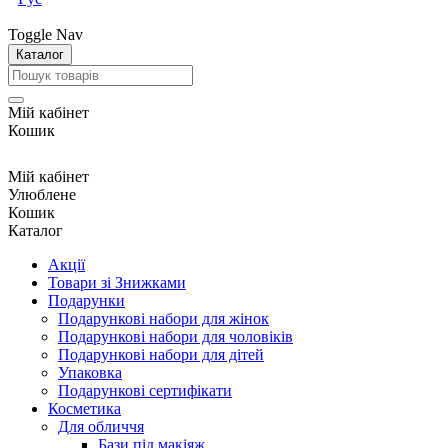
Toggle Nav
Каталог
Мій кабінет
Кошик
Мій кабінет
Улюблене
Кошик
Каталог
Акції
Товари зі Знижками
Подарунки
Подарункові набори для жінок
Подарункові набори для чоловіків
Подарункові набори для дітей
Упаковка
Подарункові сертифікати
Косметика
Для обличчя
Бази під макіяж