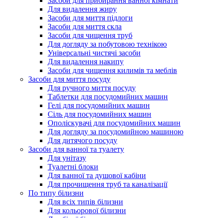
Засоби для прибирання ванної кімнати
Для видалення жиру
Засоби для миття підлоги
Засоби для миття скла
Засоби для чищення труб
Для догляду за побутовою технікою
Універсальні чистячі засоби
Для видалення накипу
Засоби для чищення килимів та меблів
Засоби для миття посуду
Для ручного миття посуду
Таблетки для посудомийних машин
Гелі для посудомийних машин
Сіль для посудомийних машин
Ополіскувачі для посудомийних машин
Для догляду за посудомийною машиною
Для дитячого посуду
Засоби для ванної та туалету
Для унітазу
Туалетні блоки
Для ванної та душової кабіни
Для прочищення труб та каналізації
По типу білизни
Для всіх типів білизни
Для кольорової білизни