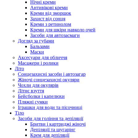
Нічні креми
Антивікові креми
Креми від зморшок
Захист від сонця
Креми з ретинолом
Креми для шкіри навколо очей
Засоби для автозасмаги
Догляд за губами
Бальзами
Маски
Аксесуари для обличчя
Масажери і ролики
Літо
Сонцезахисні засоби і автозагар
Жіночі сонцезахисні окуляри
Чохли для окулярів
Літнє взуття
Бейсболки і капелюхи
Пляжні сумки
Іграшки для води та пісочниці
Тіло
Засоби для гоління та депіляції
Бритви і картриджі жіночі
Депіляції та шугарінг
Крем для депіляції