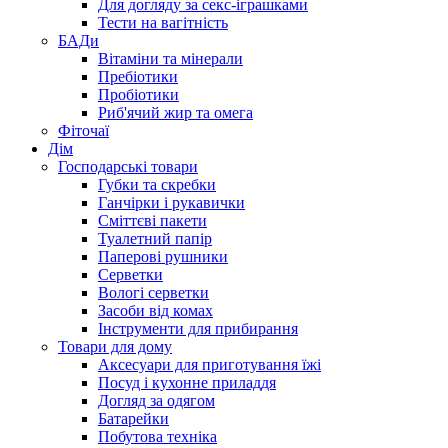
Для догляду за секс-іграшками
Тести на вагітність
БАДи
Вітаміни та мінерали
Пребіотики
Пробіотики
Риб'ячий жир та омега
Фіточаї
Дім
Господарські товари
Губки та скребки
Ганчірки і рукавички
Сміттєві пакети
Туалетний папір
Паперові рушники
Серветки
Вологі серветки
Засоби від комах
Інструменти для прибирання
Товари для дому
Аксесуари для приготування їжі
Посуд і кухонне приладдя
Догляд за одягом
Батарейки
Побутова техніка