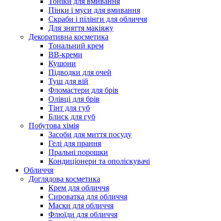
Тоніки для вмивання
Пінки і муси для вмивання
Скраби і пілінги для обличчя
Для зняття макіяжу
Декоративна косметика
Тональний крем
BB-креми
Кушони
Підводки для очей
Туш для вій
Фломастери для брів
Олівці для брів
Тінт для губ
Блиск для губ
Побутова хімія
Засоби для миття посуду
Гелі для прання
Пральні порошки
Кондиціонери та ополіскувачі
Обличчя
Доглядова косметика
Крем для обличчя
Сироватка для обличчя
Маски для обличчя
Флюїди для обличчя