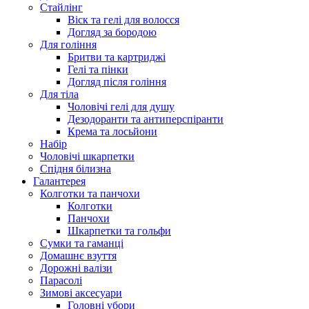
Стайлінг
Віск та гелі для волосся
Догляд за бородою
Для гоління
Бритви та картриджі
Гелі та пінки
Догляд після гоління
Для тіла
Чоловічі гелі для душу
Дезодоранти та антиперспіранти
Крема та лосьйони
Набір
Чоловічі шкарпетки
Спідня білизна
Галантерея
Колготки та панчохи
Колготки
Панчохи
Шкарпетки та гольфи
Сумки та гаманці
Домашнє взуття
Дорожні валізи
Парасолі
Зимові аксесуари
Головні убори