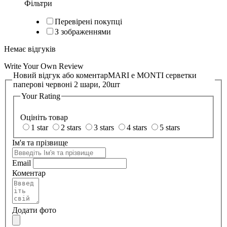
Фільтри
Перевірені покупці
З зображеннями
Немає відгуків
Write Your Own Review
Новий відгук або коментар
MARI e MONTI серветки
паперові червоні 2 шари, 20шт
Your Rating
Оцініть товар
1 star
2 stars
3 stars
4 stars
5 stars
Ім'я та прізвище
Email
Коментар
Додати фото