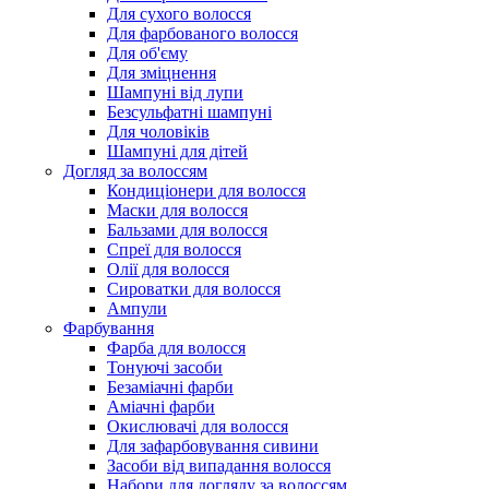
Для сухого волосся
Для фарбованого волосся
Для об'єму
Для зміцнення
Шампуні від лупи
Безсульфатні шампуні
Для чоловіків
Шампуні для дітей
Догляд за волоссям
Кондиціонери для волосся
Маски для волосся
Бальзами для волосся
Спреї для волосся
Олії для волосся
Сироватки для волосся
Ампули
Фарбування
Фарба для волосся
Тонуючі засоби
Безаміачні фарби
Аміачні фарби
Окислювачі для волосся
Для зафарбовування сивини
Засоби від випадання волосся
Набори для догляду за волоссям