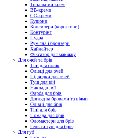
Тональний крем
BB-креми
CC-креми
Кушони
Консилери (коректори)
Контурінг
Пудра
Рум'яна і бронзери
Хайлайтер
Фіксатор для макіяжу
Для очей та брів
Тіні для повік
Олівці для очей
Підводки для очей
Туш для вій
Накладні вії
Фарба для брів
Догляд за бровами та віями
Олівці для брів
Тіні для брів
Помада для брів
Фломастери для брів
Гель та туш для брів
Для губ
Помада