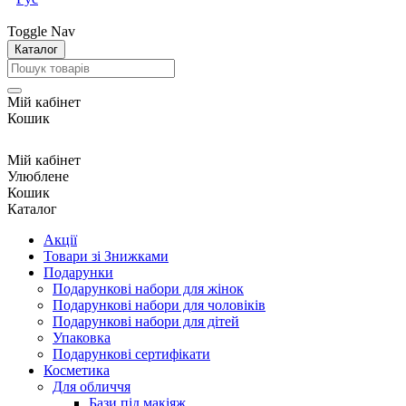
Toggle Nav
Каталог
Мій кабінет
Кошик
Мій кабінет
Улюблене
Кошик
Каталог
Акції
Товари зі Знижками
Подарунки
Подарункові набори для жінок
Подарункові набори для чоловіків
Подарункові набори для дітей
Упаковка
Подарункові сертифікати
Косметика
Для обличчя
Бази під макіяж