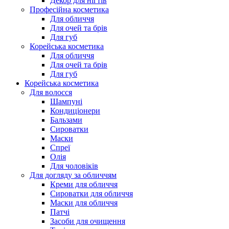
Декор для нігтів
Професійна косметика
Для обличчя
Для очей та брів
Для губ
Корейська косметика
Для обличчя
Для очей та брів
Для губ
Корейська косметика
Для волосся
Шампуні
Кондиціонери
Бальзами
Сироватки
Маски
Спреї
Олія
Для чоловіків
Для догляду за обличчям
Креми для обличчя
Сироватки для обличчя
Маски для обличчя
Патчі
Засоби для очищення