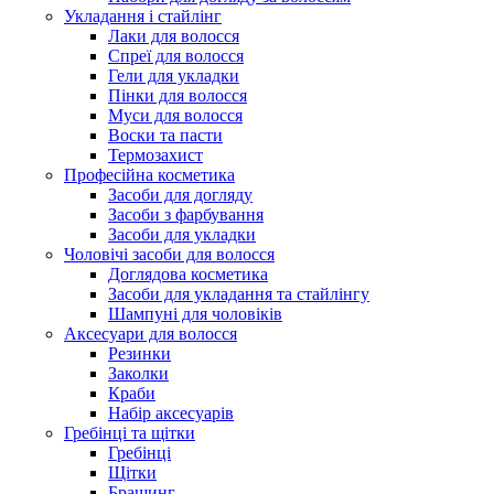
Укладання і стайлінг
Лаки для волосся
Спреї для волосся
Гели для укладки
Пінки для волосся
Муси для волосся
Воски та пасти
Термозахист
Професійна косметика
Засоби для догляду
Засоби з фарбування
Засоби для укладки
Чоловічі засоби для волосся
Доглядова косметика
Засоби для укладання та стайлінгу
Шампуні для чоловіків
Аксесуари для волосся
Резинки
Заколки
Краби
Набір аксесуарів
Гребінці та щітки
Гребінці
Щітки
Брашинг