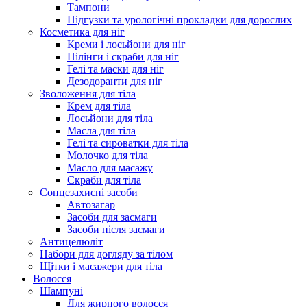
Тампони
Підгузки та урологічні прокладки для дорослих
Косметика для ніг
Креми і лосьйони для ніг
Пілінги і скраби для ніг
Гелі та маски для ніг
Дезодоранти для ніг
Зволоження для тіла
Крем для тіла
Лосьйони для тіла
Масла для тіла
Гелі та сироватки для тіла
Молочко для тіла
Масло для масажу
Скраби для тіла
Сонцезахисні засоби
Автозагар
Засоби для засмаги
Засоби після засмаги
Антицелюліт
Набори для догляду за тілом
Щітки і масажери для тіла
Волосся
Шампуні
Для жирного волосся