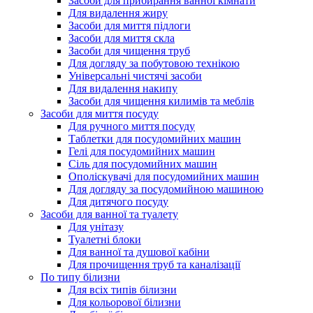
Засоби для прибирання ванної кімнати
Для видалення жиру
Засоби для миття підлоги
Засоби для миття скла
Засоби для чищення труб
Для догляду за побутовою технікою
Універсальні чистячі засоби
Для видалення накипу
Засоби для чищення килимів та меблів
Засоби для миття посуду
Для ручного миття посуду
Таблетки для посудомийних машин
Гелі для посудомийних машин
Сіль для посудомийних машин
Ополіскувачі для посудомийних машин
Для догляду за посудомийною машиною
Для дитячого посуду
Засоби для ванної та туалету
Для унітазу
Туалетні блоки
Для ванної та душової кабіни
Для прочищення труб та каналізації
По типу білизни
Для всіх типів білизни
Для кольорової білизни