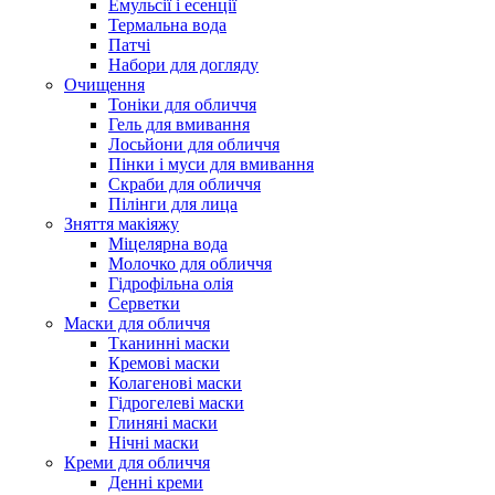
Емульсії і есенції
Термальна вода
Патчі
Набори для догляду
Очищення
Тоніки для обличчя
Гель для вмивання
Лосьйони для обличчя
Пінки і муси для вмивання
Скраби для обличчя
Пілінги для лица
Зняття макіяжу
Міцелярна вода
Молочко для обличчя
Гідрофільна олія
Серветки
Маски для обличчя
Тканинні маски
Кремові маски
Колагенові маски
Гідрогелеві маски
Глиняні маски
Нічні маски
Креми для обличчя
Денні креми