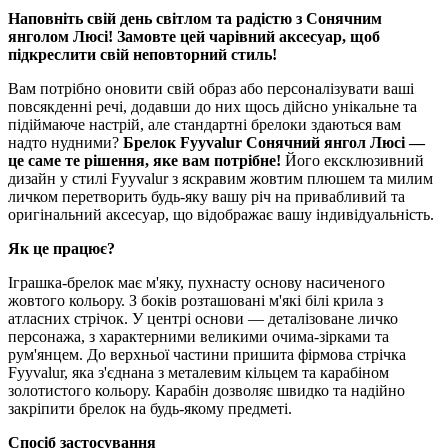
Наповніть свій день світлом та радістю з Сонячним
янголом Люсі! Замовте цей чарівний аксесуар, щоб
підкреслити свій неповторний стиль!
Вам потрібно оновити свій образ або персоналізувати ваші
повсякденні речі, додавши до них щось дійсно унікальне та
підіймаюче настрій, але стандартні брелоки здаються вам
надто нудними?
Брелок Fyyvalur Сонячний янгол Люсі —
це саме те рішення, яке вам потрібне!
Його ексклюзивний
дизайн у стилі Fyyvalur з яскравим жовтим плюшем та милим
личком перетворить будь-яку вашу річ на привабливий та
оригінальний аксесуар, що відображає вашу індивідуальність.
Як це працює?
Іграшка-брелок має м'яку, пухнасту основу насиченого
жовтого кольору. З боків розташовані м'які білі крила з
атласних стрічок. У центрі основи — деталізоване личко
персонажа, з характерними великими очима-зірками та
рум'янцем. До верхньої частини пришита фірмова стрічка
Fyyvalur, яка з'єднана з металевим кільцем та карабіном
золотистого кольору. Карабін дозволяє швидко та надійно
закріпити брелок на будь-якому предметі.
Спосіб застосування