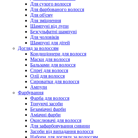
Для сухого волосся
Для фарбованого волосся
Для об'єму
Для зміцнення
Шампуні від лупи
Безсульфатні шампуні
Для чоловіків
Шампуні для дітей
Догляд за волоссям
Кондиціонери для волосся
Маски для волосся
Бальзами для волосся
Спреї для волосся
Олії для волосся
Сироватки для волосся
Ампули
Фарбування
Фарба для волосся
Тонуючі засоби
Безаміачні фарби
Аміачні фарби
Окислювачі для волосся
Для зафарбовування сивини
Засоби від випадання волосся
Набори для догляду за волоссям