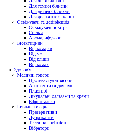
Для білої білизни
Для темної білизни
Для дитячої білизни
Для делікатних тканин
Освіжувачі та дезінфекція
Освіжувачі повітря
Свічки
Аромадифузори
Інсектициди
Від комарів
Від молі
Від кліщів
Від комах
Здоров'я
Медичні товари
Протизастудні засоби
Антисептики для рук
Пластирі
Лікувальні бальзами та креми
Ефірні масла
Інтимні товари
Презервативи
Лубриканти
Тести на вагітність
Вібратори