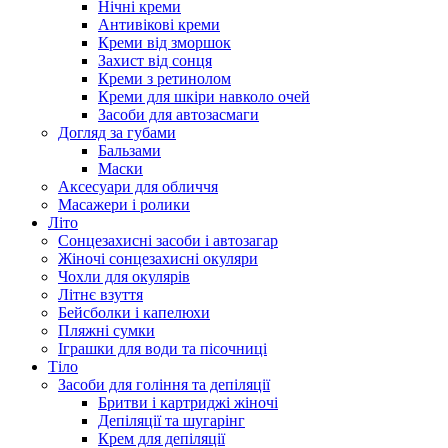
Нічні креми
Антивікові креми
Креми від зморшок
Захист від сонця
Креми з ретинолом
Креми для шкіри навколо очей
Засоби для автозасмаги
Догляд за губами
Бальзами
Маски
Аксесуари для обличчя
Масажери і ролики
Літо
Сонцезахисні засоби і автозагар
Жіночі сонцезахисні окуляри
Чохли для окулярів
Літнє взуття
Бейсболки і капелюхи
Пляжні сумки
Іграшки для води та пісочниці
Тіло
Засоби для гоління та депіляції
Бритви і картриджі жіночі
Депіляції та шугарінг
Крем для депіляції