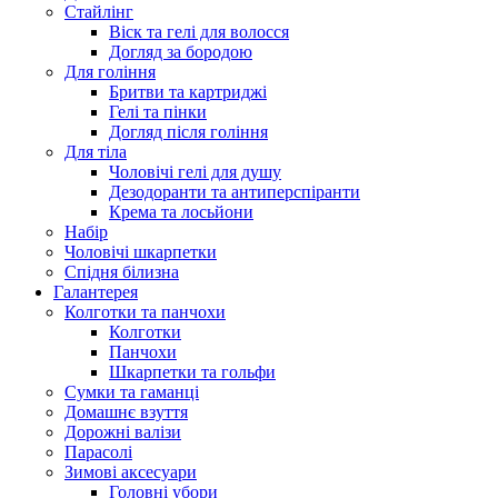
Стайлінг
Віск та гелі для волосся
Догляд за бородою
Для гоління
Бритви та картриджі
Гелі та пінки
Догляд після гоління
Для тіла
Чоловічі гелі для душу
Дезодоранти та антиперспіранти
Крема та лосьйони
Набір
Чоловічі шкарпетки
Спідня білизна
Галантерея
Колготки та панчохи
Колготки
Панчохи
Шкарпетки та гольфи
Сумки та гаманці
Домашнє взуття
Дорожні валізи
Парасолі
Зимові аксесуари
Головні убори