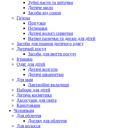
Зубні пасти та щіточки
Дитяче мило
Засоби від сонця
Гігієна
Підгузки
Пелюшки
Дитячі вологі серветки
Ватяні палички та диски для дітей
Засоби для прання дитячого одягу
Дитячий посуд
Засоби для миття посуду
Іграшки
Одяг для дітей
Дитячі колготи
Дитячі шкарпетки
Для мам
Лактаційні вкладиші
Набори для дітей
Дитяча косметика
Аксесуари для свята
Канцтовари
Чоловікам
Для обличчя
Догляд для обличчя
Для волосся