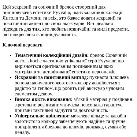
Цей яскравий та сонячний брелок створений для
поціновувачів естетики Fyyvalur, шанувальників колекції
Янголи та Демони та всіх, хто бажає додати яскравий та
позитивний акцент до своїх аксесуарів. Він ідеально
підходить для тих, хто любить незвичайні та милі предмети,
що підкреслюють індивідуальність.
Ключові переваги
Тематичний колекційний дизайн:
брелок Сонячний
янгол Люсі є частиною унікальної серії Fyyvalur, що
вирізняється оригінальним поєднанням м’яких
матеріалів та деталізованої естетики персонажів.
Яскравий та позитивний вигляд:
пухнаста плюшева
основа насиченого жовтого кольору асоціюється з
радістю та теплом, що робить цей аксесуар чудовим
елементом декору.
Висока якість виконання:
м’який матеріал у поєднанні
з ретельно розписаним личком персонажа гарантує
приємні тактильні відчуття та довговічність.
Універсальне кріплення:
металеве кільце та карабін
золотистого кольору забезпечують надійне та зручне
прикріплення брелока до ключів, рюкзака, сумки або
пеналу.