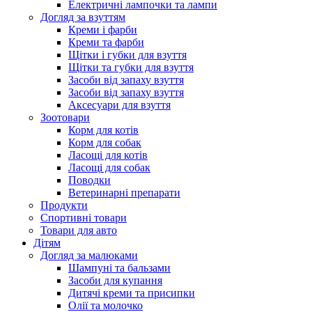
Електричні лампочки та лампи
Догляд за взуттям
Креми і фарби
Креми та фарби
Щітки і губки для взуття
Щітки та губки для взуття
Засоби від запаху взуття
Засоби від запаху взуття
Аксесуари для взуття
Зоотовари
Корм для котів
Корм для собак
Ласощі для котів
Ласощі для собак
Поводки
Ветеринарні препарати
Продукти
Спортивні товари
Товари для авто
Дітям
Догляд за малюками
Шампуні та бальзами
Засоби для купання
Дитячі креми та присипки
Олії та молочко