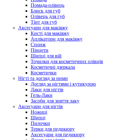
Помада-олівець
Блиск для губ
Олівець для губ
Тінт для губ
Аксесуари для макіяжу
Кисті для макіяжу
Аплікатори для макіяжу
Спонж
Пінцети
Щипці для вій
Точилки для косметичних олівців
Косметичні дзеркала
Косметички
Нігті та догляд за ними
Догляд за нігтями і кутикулою
Лаки для нігтів
Гель-Лаки
Засоби для зняття лаку
Аксесуари для нігтів
Ножиці
Щипці
Пилочки
Терки для педикюру
Аксесуари для педикюру