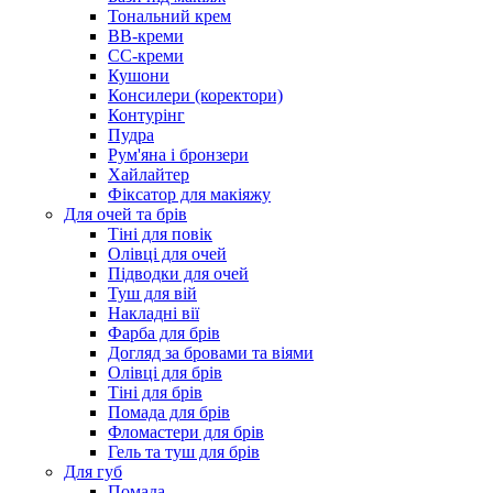
Тональний крем
BB-креми
CC-креми
Кушони
Консилери (коректори)
Контурінг
Пудра
Рум'яна і бронзери
Хайлайтер
Фіксатор для макіяжу
Для очей та брів
Тіні для повік
Олівці для очей
Підводки для очей
Туш для вій
Накладні вії
Фарба для брів
Догляд за бровами та віями
Олівці для брів
Тіні для брів
Помада для брів
Фломастери для брів
Гель та туш для брів
Для губ
Помада