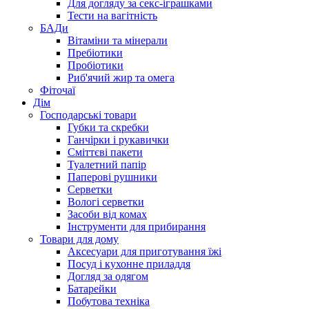
Для догляду за секс-іграшками
Тести на вагітність
БАДи
Вітаміни та мінерали
Пребіотики
Пробіотики
Риб'ячий жир та омега
Фіточаї
Дім
Господарські товари
Губки та скребки
Ганчірки і рукавички
Сміттєві пакети
Туалетний папір
Паперові рушники
Серветки
Вологі серветки
Засоби від комах
Інструменти для прибирання
Товари для дому
Аксесуари для приготування їжі
Посуд і кухонне приладдя
Догляд за одягом
Батарейки
Побутова техніка