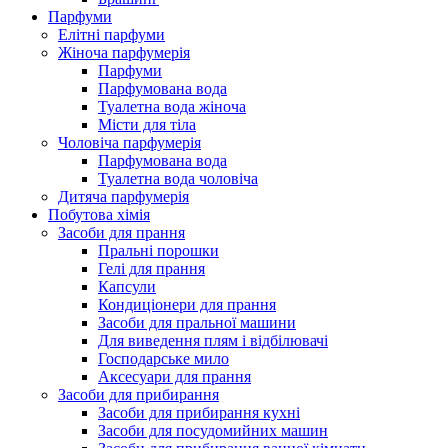
Парфуми
Елітні парфуми
Жіноча парфумерія
Парфуми
Парфумована вода
Туалетна вода жіноча
Місти для тіла
Чоловіча парфумерія
Парфумована вода
Туалетна вода чоловіча
Дитяча парфумерія
Побутова хімія
Засоби для прання
Пральні порошки
Гелі для прання
Капсули
Кондиціонери для прання
Засоби для пральної машини
Для виведення плям і відбілювачі
Господарське мило
Аксесуари для прання
Засоби для прибирання
Засоби для прибирання кухні
Засоби для посудомийних машин