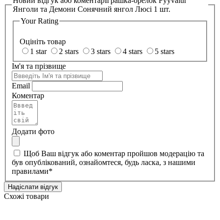
Новий відгук або коментар
Іграшка-брелок Fyyvalur
Янголи та Демони Сонячний янгол Люсі 1 шт.
Your Rating
Оцініть товар
1 star
2 stars
3 stars
4 stars
5 stars
Ім'я та прізвище
Email
Коментар
Додати фото
Щоб Ваш відгук або коментар пройшов модерацію та
був опублікований, ознайомтеся, будь ласка, з нашими
правилами
*
Надіслати відгук
Схожі товари