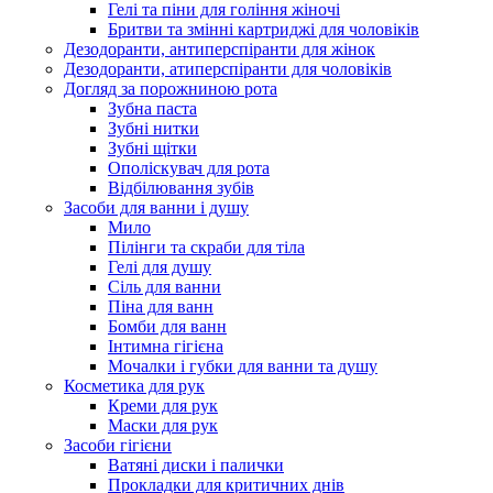
Гелі та піни для гоління жіночі
Бритви та змінні картриджі для чоловіків
Дезодоранти, антиперспіранти для жінок
Дезодоранти, атиперспіранти для чоловіків
Догляд за порожниною рота
Зубна паста
Зубні нитки
Зубні щітки
Ополіскувач для рота
Відбілювання зубів
Засоби для ванни і душу
Мило
Пілінги та скраби для тіла
Гелі для душу
Сіль для ванни
Піна для ванн
Бомби для ванн
Інтимна гігієна
Мочалки і губки для ванни та душу
Косметика для рук
Креми для рук
Маски для рук
Засоби гігієни
Ватяні диски і палички
Прокладки для критичних днів