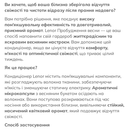
Ви хочете, щоб ваша білизна зберігала відчуття
свіжості та чистоти відразу після прання надовго?
Вам потрібно рішення, яке поєднує
високу
пом'якшувальну ефективність та довготривалий,
приємний аромат
. Lenor Пробудження весни — це ваш
спосіб наповнити свій гардероб
життєрадісним та
яскравим весняним настроєм
. Вам допоможе цей
кондиціонер, якщо ви цінуєте відчуття
комфорту,
м'якості та оптимістичної свіжості
, що триває цілий
тиждень.
Як це працює?
Кондиціонер Lenor містить пом'якшувальні компоненти,
які розгладжують волокна тканини, забезпечуючи
м'якість і зменшуючи статичну електрику.
Ароматичні
мікрокапсули
з весняним букетом осідають на
волокнах. Вони поступово розкриваються під час
носіння або використання білизни, вивільняючи
стійкий,
насичений квітковий аромат
, який подовжує відчуття
свіжості.
Спосіб застосування