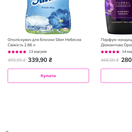
Ополіскувач для білизни Silan Небесна
Парфум-кондиціо
Свіжість 2.86 л
Діамантова Орхі
Блакитний Жасм
Рейтинг:
Рейтинг:
13
відгуків
14
від
95%
96%
339,90 ₴
280
499,90 ₴
466,00 ₴
Купити