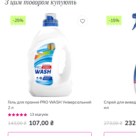
З цим товаром купують
-25%
-15%
Гель для прання PRO WASH Універсальний
Спрей для вивед
2 л
мл
Рейтинг:
13
відгуків
95%
107,00 ₴
232
143,00 ₴
273,00 ₴