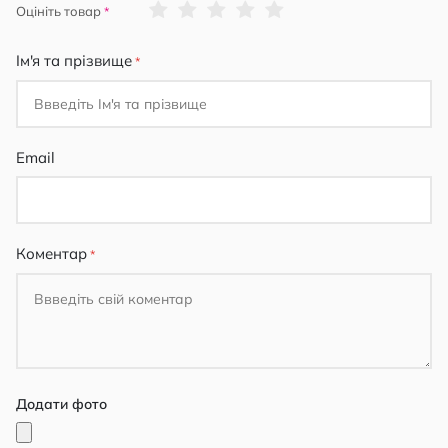
1
2
3
4
5
Оцініть товар
star
stars
stars
stars
stars
Ім'я та прізвище
Email
Коментар
Додати фото