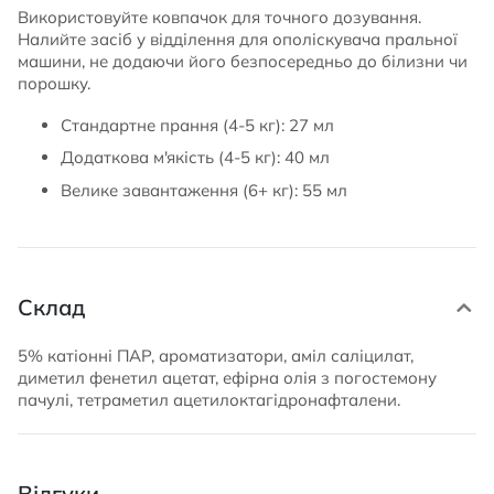
Використовуйте ковпачок для точного дозування.
Налийте засіб у відділення для ополіскувача пральної
машини, не додаючи його безпосередньо до білизни чи
порошку.
Стандартне прання (4-5 кг): 27 мл
Додаткова м'якість (4-5 кг): 40 мл
Велике завантаження (6+ кг): 55 мл
Склад
5% катіонні ПАР, ароматизатори, аміл саліцилат,
диметил фенетил ацетат, ефірна олія з погостемону
пачулі, тетраметил ацетилоктагідронафталени.
Відгуки