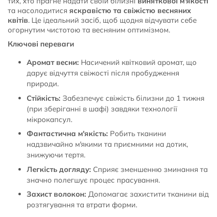
тих, хто прагне надати своїй білизні
виняткової м'якості
та насолодитися
яскравістю та свіжістю весняних
квітів
. Це ідеальний засіб, щоб щодня відчувати себе
огорнутим чистотою та весняним оптимізмом.
Ключові переваги
Аромат весни:
Насичений квітковий аромат, що
дарує відчуття свіжості після пробудження
природи.
Стійкість:
Забезпечує свіжість білизни до 1 тижня
(при зберіганні в шафі) завдяки технології
мікрокапсул.
Фантастична м'якість:
Робить тканини
надзвичайно м'якими та приємними на дотик,
знижуючи тертя.
Легкість догляду:
Сприяє зменшенню зминання та
значно полегшує процес прасування.
Захист волокон:
Допомагає захистити тканини від
розтягування та втрати форми.