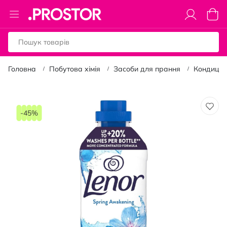
Toggle
Коши
Nav
Головна
Побутова хімія
Засоби для прання
Кондиціо
Перейти
до
-45%
кінця
галереї
зображень