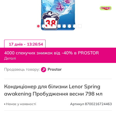
17 днiв -
13:26:53
Перейти
до
4000 спекучих знижок від -40% в PROSTOR
початку
Деталі
галереї
зображень
Продавець товару:
Prostor
Кондиціонер для білизни Lenor Spring
awakening Пробудження весни 798 мл
Немає у наявності
Артикул
8700216724463