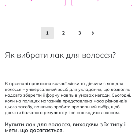
Сторінка
You're currently reading page
Сторінка
Сторінка
Сторінка
Наступне
1
2
3
Як вибрати лак для волосся?
В арсеналі практично кожної жінки та дівчини є лак для
волосся – універсальний засіб для укладання, що дозволяє
надовго зберегти її форму навіть в умовах негоди. Сьогодні,
коли на полицях магазинів представлена маса різновидів
цього засобу, важливо зробити правильний вибір, щоб
досягти бажаного результату і не нашкодити локонам.
Купити лак для волосся, виходячи з їх типу і
мети, що досягається.