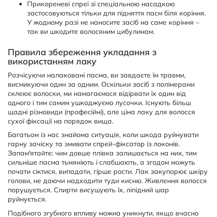
Прикореневі спреї зі спеціальною насадкою
застосовуються тільки для підняття пасм біля коріння.
У жодному разі не наносите засіб на саме коріння –
так ви шкодите волосяним цибулинам.
Правила збереження укладання з
використанням лаку
Розчісуючи налаковані пасма, ви завдаєте їм травми,
висмикуючи один за одним. Оскільки засіб з полімерами
склеює волоски, ми намагаємося відірвати їх один від
одного і тим самим ушкоджуємо лусочки. Існують більш
щадні різновиди (професійні), але ціна лаку для волосся
сухої фіксації на порядок вища.
Багатьом із нас знайома ситуація, коли шкода руйнувати
гарну зачіску та змивати спрей-фіксатор із локонів.
Запам'ятайте: чим довше плівка залишається на них, тим
сильніше пасма тьмяніють і слабшають, а згодом можуть
почати сіктися, випадати, гірше рости. Лак закупорює шкіру
голови, не даючи надходити туди кисню. Живлення волосся
порушується. Спирти висушують їх, ліпідний шар
руйнується.
Подібного згубного впливу можна уникнути, якщо вчасно