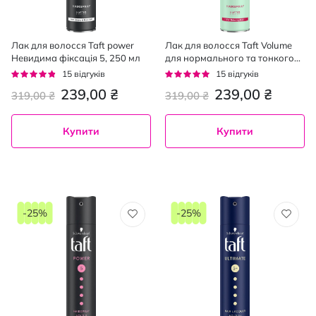
Лак для волосся Taft power
Лак для волосся Taft Volume
Невидима фіксація 5, 250 мл
для нормального та тонкого
волосся 250 мл
Рейтинг:
Рейтинг:
15
відгуків
15
відгуків
91%
93%
239,00 ₴
239,00 ₴
319,00 ₴
319,00 ₴
Купити
Купити
-25%
-25%