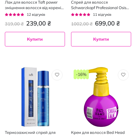
Лак для волосся Taft power
Cпрей для волосся
зміцнення волосся від коренів
Schwarzkopf Professional Osis+
до кінчиків 250 мл
Texture Craft текстурувальний
Рейтинг:
Рейтинг:
12
відгуків
11
відгуків
сухий 300 мл
95%
95%
239,00 ₴
699,00 ₴
319,00 ₴
1002,00 ₴
Купити
Купити
-16%
Термозахисний спрей для
Крем для волосся Bed Head