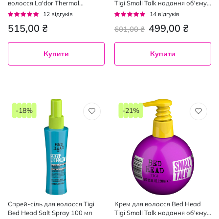
волосся La'dor Thermal
Tigi Small Talk надання об'єму
Protection Spray 100 мл
125 мл
Рейтинг:
Рейтинг:
12
відгуків
14
відгуків
92%
93%
515,00 ₴
499,00 ₴
601,00 ₴
Купити
Купити
-18%
-21%
Спрей-сіль для волосся Tigi
Крем для волосся Bed Head
Bed Head Salt Spray 100 мл
Tigi Small Talk надання об'єму