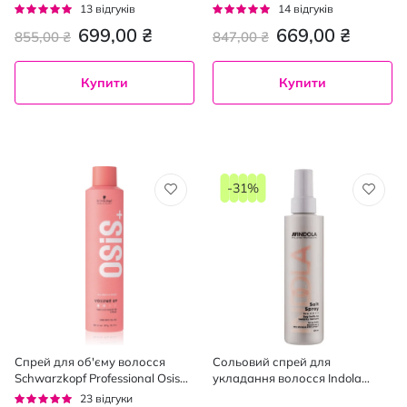
240 мл
Рейтинг:
Рейтинг:
13
відгуків
14
відгуків
95%
93%
699,00 ₴
669,00 ₴
855,00 ₴
847,00 ₴
Купити
Купити
-31%
Спрей для об'єму волосся
Сольовий спрей для
Schwarzkopf Professional Osis+
укладання волосся Indola
Volume Up Booster Spray 300
Innova 200 мл
Рейтинг:
23
відгуки