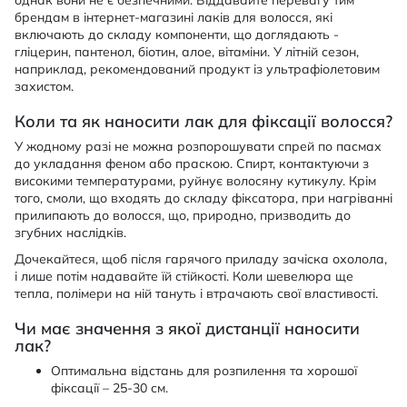
брендам в інтернет-магазині лаків для волосся, які
включають до складу компоненти, що доглядають -
гліцерин, пантенол, біотин, алое, вітаміни. У літній сезон,
наприклад, рекомендований продукт із ультрафіолетовим
захистом.
Коли та як наносити лак для фіксації волосся?
У жодному разі не можна розпорошувати спрей по пасмах
до укладання феном або праскою. Спирт, контактуючи з
високими температурами, руйнує волосяну кутикулу. Крім
того, смоли, що входять до складу фіксатора, при нагріванні
прилипають до волосся, що, природно, призводить до
згубних наслідків.
Дочекайтеся, щоб після гарячого приладу зачіска охолола,
і лише потім надавайте їй стійкості. Коли шевелюра ще
тепла, полімери на ній тануть і втрачають свої властивості.
Чи має значення з якої дистанції наносити
лак?
Оптимальна відстань для розпилення та хорошої
фіксації – 25-30 см.