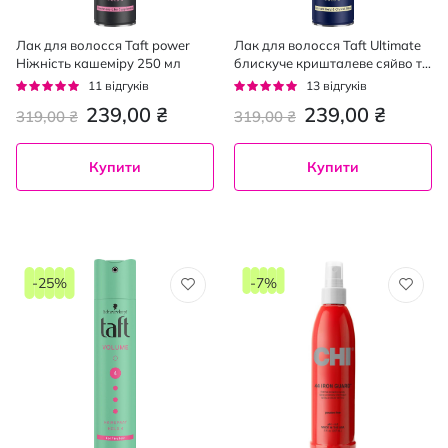
Лак для волосся Taft power
Лак для волосся Taft Ultimate
Ніжність кашеміру 250 мл
блискуче кришталеве сяйво та
екстремальна фіксація 5+, 250
Рейтинг:
Рейтинг:
11
відгуків
13
відгуків
мл
93%
95%
239,00 ₴
239,00 ₴
319,00 ₴
319,00 ₴
Купити
Купити
-25%
-7%