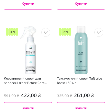
Купити
Купити
-28%
-25%
Кератиновий спрей для
Текстуруючий спрей Taft aloe
волосся La'dor Before Care
boost 150 мл
Keratin PPT 150 мл
422,00 ₴
251,00 ₴
591,00 ₴
335,00 ₴
Купити
Купити