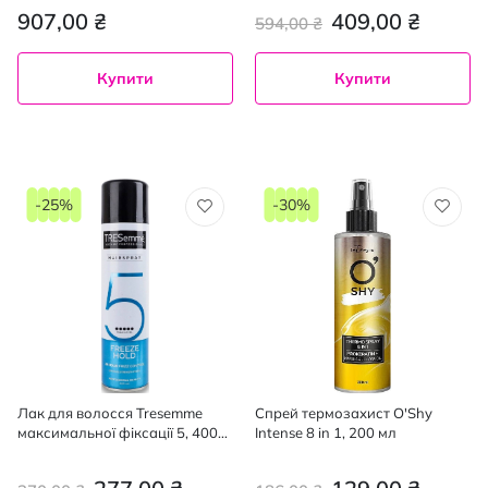
мл
94%
907,00 ₴
409,00 ₴
594,00 ₴
Купити
Купити
-25%
-30%
Лак для волосся Tresemme
Спрей термозахист O'Shy
максимальної фіксації 5, 400
Intense 8 in 1, 200 мл
мл