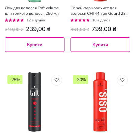
Лак для волосся Taft volume
Спрей-термозахист для
для тонкого волосся 250 мл
волосся CHI 44 Iron Guard 237
мл
Рейтинг:
Рейтинг:
12
відгуків
10
відгуків
95%
96%
239,00 ₴
799,00 ₴
319,00 ₴
861,00 ₴
Купити
Купити
-25%
-30%