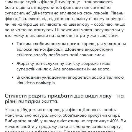
Чим вище ступінь фіксації, тим краще – так вважають
багато дівчат, ігноруючи той факт, що лак сильної та
суперсильної дії негативно впливає на стан локонів. Рівень
фіксації залежить від відсоткового вмісту в ньому полімерів,
які не найкраще впливають на шевелюру – особливо, якщо
вони часто контактують. Ці речовини мають висушувальну
дію, можуть впливати на ламкість і втрату життєвої сили.
Тонким, слабким пасмам досить спрею для укладання
волосся легкої фіксації. Щоденне використання
стійкого засобу позбавить такі локони сили.
Жорстку та неслухняну зачіску збереже лише
суперстійкий лак. Але зловживати їм не варто.
Зі складним укладанням впорається засіб з великою
кількістю полімерів.
Стилісти радять придбати два види лаку – на
різні випадки життя.
У складі будь-якого спрею для фіксації волосся, навіть
максимально натурального, обов'язково присутній спирт.
Вибирайте виріб, у якому вміст етилу не перевищує 40%. Ви
можете знайти у продажу лаки зі смолами замість спирту,
однак вони не є безпечними. Віддавайте перевагу тим