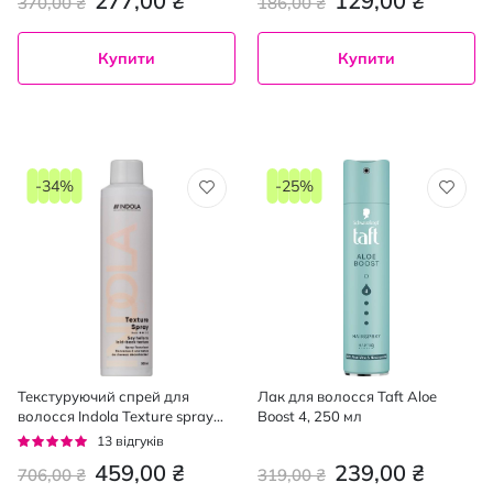
277,00 ₴
129,00 ₴
370,00 ₴
186,00 ₴
Купити
Купити
-34%
-25%
Текстуруючий спрей для
Лак для волосся Taft Aloe
волосся Indola Texture spray
Boost 4, 250 мл
300 мл
Рейтинг:
13
відгуків
95%
459,00 ₴
239,00 ₴
706,00 ₴
319,00 ₴