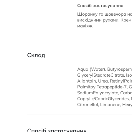
Спосіб застосування
Щоранку та щовечора нан
висхідними рухами. Крем
макіяж.
Склад
Aqua (Water), Butyrospermu
GlycerylStearateCitrate, I
Allantoin, Urea, RetinylPa
PalmitoylTetrapeptide-7, G
SodiumPolyacrylate, Carb
Caprylic/CapricGlycerides,
Citronellol, Limonene, Hex
Спосіб застосування