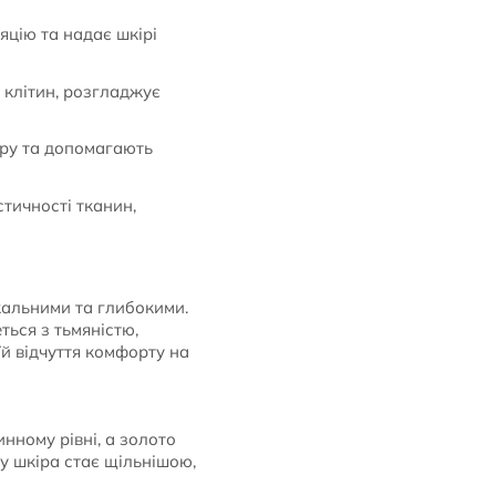
цію та надає шкірі
клітин, розгладжує
ру та допомагають
тичності тканин,
кальними та глибокими.
ься з тьмяністю,
й відчуття комфорту на
нному рівні, а золото
у шкіра стає щільнішою,