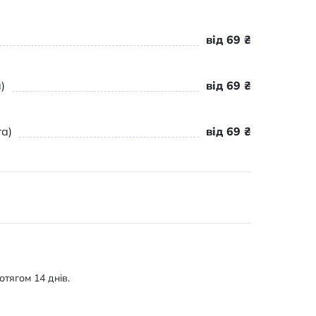
від 69 ₴
)
від 69 ₴
а)
від 69 ₴
тягом 14 днів.