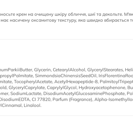
осьте крем на очищену шкіру обличчя, шиї та декольте. М'я
 має насичену оксамитову текстуру, яка швидко вбирається т
mParkiiButter, Glycerin, CetearylAlcohol, GlycerylStearates, H
sopropylPalmitate, SimmondsiaChinensisSeedOil, IrisFlorentinaRoo
lmitate, TocopherylAcetate, AcetylHexapeptide-8, PalmitoylTripept
old, GlycerylCaprylate, CaprylylGlycol, Hydroxyacetophenone, Bu
omer, SodiumLactate, DisodiumAcetylGlucosaminePhosphate, Pol
 DisodiumEDTA, CI 77820, Parfum (Fragrance), Alpha-IsomethylIo
ylCinnamal, Linalool.