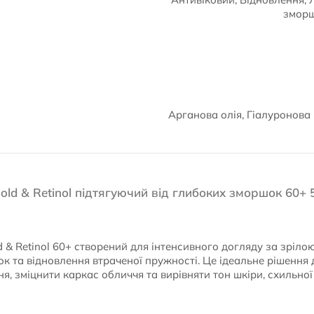
зморш
Арганова олія, Гіалуронова
old & Retinol підтягуючий від глибоких зморшок 60+ 
d & Retinol 60+ створений для інтенсивного догляду за зріло
к та відновлення втраченої пружності. Це ідеальне рішення д
я, зміцнити каркас обличчя та вирівняти тон шкіри, схильної