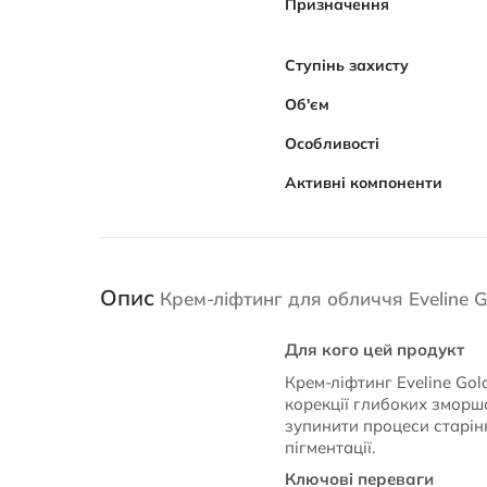
Призначення
Ступінь захисту
Об'єм
Особливості
Активні компоненти
Опис
Крем-ліфтинг для обличчя Eveline G
Для кого цей продукт
Крем-ліфтинг Eveline Gol
корекції глибоких зморшо
зупинити процеси старінн
пігментації.
Ключові переваги