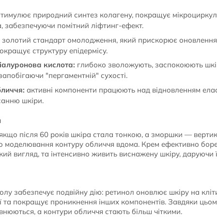
тимулює природний синтез колагену, покращує мікроциркуля
, забезпечуючи помітний ліфтинг-ефект.
золотий стандарт омолодження, який прискорює оновлення 
окращує структуру епідермісу.
Гіалуронова кислота:
глибоко зволожують, заспокоюють шкі
запобігаючи "пергаментній" сухості.
бличчя:
активні компоненти працюють над відновленням елас
анню шкіри.
и
якщо після 60 років шкіра стала тонкою, а зморшки — верти
о моделювання контуру обличчя вдома. Крем ефективно борет
ий вигляд, та інтенсивно живить виснажену шкіру, даруючи ї
олу забезпечує подвійну дію: ретинол оновлює шкіру на кліти
ії та покращує проникнення інших компонентів. Завдяки цьом
нюються, а контури обличчя стають більш чіткими.