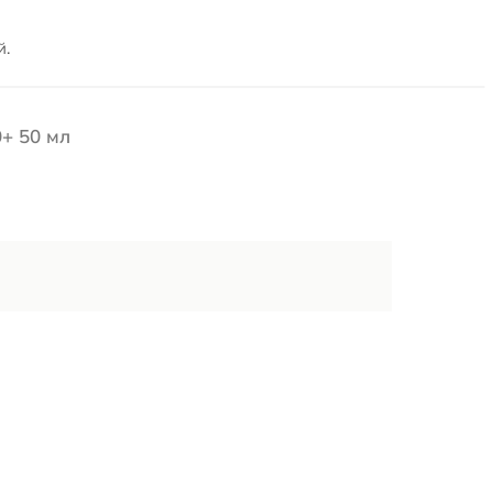
й.
0+ 50 мл