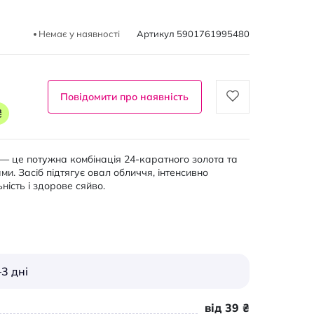
Немає у наявності
Артикул
5901761995480
Повідомити про наявність
₴
мл — це потужна комбінація 24-каратного золота та
и. Засіб підтягує овал обличчя, інтенсивно
ність і здорове сяйво.
3 дні
від 39 ₴