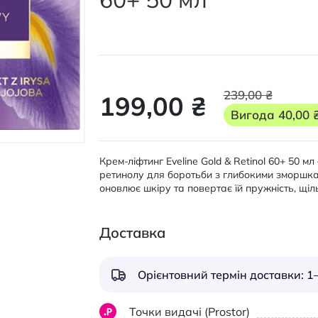
239,00 ₴
199,00 ₴
Вигода
40,00 
Крем-ліфтинг Eveline Gold & Retinol 60+ 50 
ретинолу для боротьби з глибокими зморшкам
оновлює шкіру та повертає їй пружність, щіль
Доставка
Орієнтовний термін доставки: 1–
Точки видачі (Prostor)