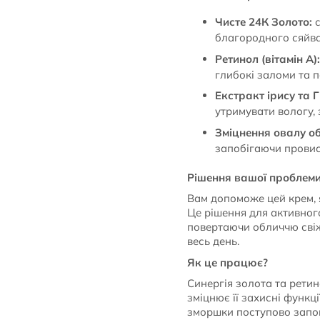
Чисте 24К Золото:
с
благородного сяйва
Ретинол (вітамін А):
глибокі заломи та п
Екстракт ірису та 
утримувати вологу, 
Зміцнення овалу о
запобігаючи провис
Рішення вашої проблем
Вам допоможе цей крем, 
Це рішення для активног
повертаючи обличчю свіж
весь день.
Як це працює?
Синергія золота та ретин
зміцнює її захисні функц
зморшки поступово запов