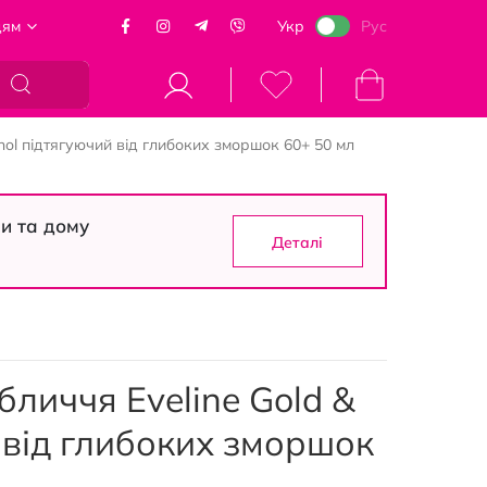
цям
Укр
Рус
Кошик
inol підтягуючий від глибоких зморшок 60+ 50 мл
си та дому
Деталі
бличчя Eveline Gold &
й від глибоких зморшок