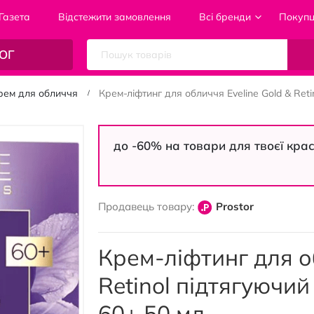
Газета
Відстежити замовлення
Всі бренди
Покуп
ОГ
рем для обличчя
Крем-ліфтинг для обличчя Eveline Gold & Ret
до -60% на товари для твоєї кра
Продавець товару:
Prostor
Крем-ліфтинг для о
Retinol підтягуючи
60+ 50 мл