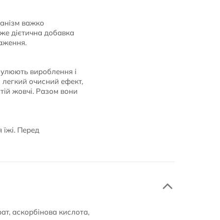
рганізм важко
же дієтична добавка
аження.
мулюють вироблення і
 легкий очисний ефект,
тій жовчі. Разом вони
 їжі. Перед
т, аскорбінова кислота,