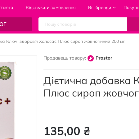
Газета
Відстежити замовлення
Всі бренди
Покуп
ОГ
ка Ключі здоров'я Холосас Плюс сироп жовчогінний 200 мл
Продавець товару:
Prostor
Дієтична добавка К
Плюс сироп жовчог
135,00 ₴