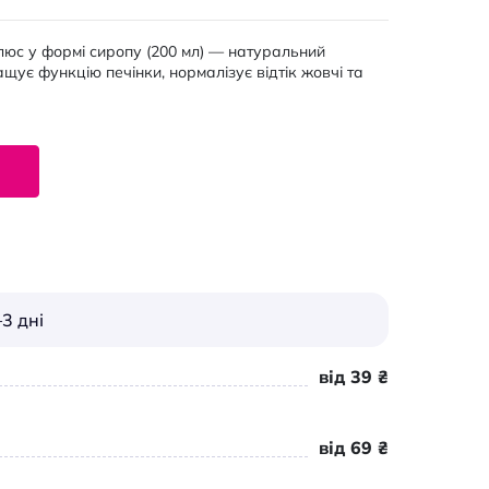
люс у формі сиропу (200 мл) — натуральний
ащує функцію печінки, нормалізує відтік жовчі та
3 дні
від 39 ₴
від 69 ₴