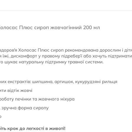
Холосас Плюс сироп жовчогінний 200 мл
доров'я Холосас Плюс сироп рекомендована дорослим і дітям 
я їжі, дискомфорт у правому підребер’ї або хочуть підтримат
 хто шукає натуральну підтримку травної системи.
них екстрактів: шипшина, артишок, кукурудзяні рильця
и відтік жовчі
роботу печінки та жовчного міхура
, зручна форма сиропу
ю
ть крок до легкості в животі!