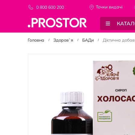
Точки видачi
0 800 600 200
КАТАЛ
Головна
Здоров`я
БАДи
Дієтична добав
Перейти
до
кінця
галереї
зображень