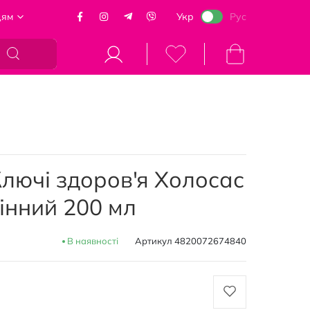
цям
Укр
Рус
Кошик
лючі здоров'я Холосас
інний 200 мл
В наявності
Артикул
4820072674840