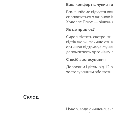
Ваш комфорт шлунка та
Вам знайоме відчуття важк
справляється з жирною ї
Холосас Плюс — рішення 
Як це працює?
Сироп містить екстракти
відтік жовчі, захищають
артишок підтримує функц
допомагають організму ле
Спосіб застосування
Дорослим і дітям від 12 р
застосуванням збовтати.
Склад
Цукор, вода очищена, ек