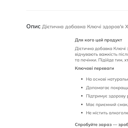
Опис
Дієтична добавка Ключі здоров'я 
Для кого цей продукт
Дієтична добавка Ключі з
відчувають важкість післ
та печінки. Підійде тим,
Ключові переваги
На основі натураль
Допомагає покращит
Підтримує здорову 
Має приємний смак
Не містить алкогол
Спробуйте зараз — зробі