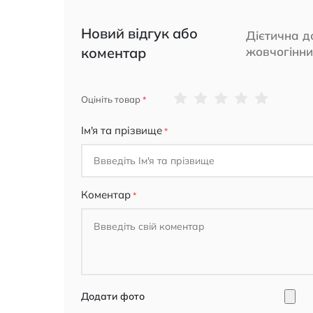
Новий відгук або
Дієтична д
коментар
жовчогінни
1
2
3
4
5
Оцініть товар
star
stars
stars
stars
stars
Ім'я та прізвище
Коментар
Додати фото