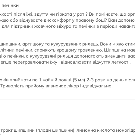
 печінки
ості після їжі, здуття чи гіркота у роті? Ви помічаєте, що о
жею або відчуваєте дискомфорт у правому боці? Вам допомо
для підтримки жовчного міхура та печінки в періоди навант
 шипшини, артишоку та кукурудзяних рилець. Вони м’яко сти
 клітини печінки, сприяють кращому травленню. Шипшина має
ію печінки, а кукурудзяні рильця допомагають зменшити зас
гше перетравлювати їжу і відновлювати відчуття легкості.
оків приймати по 1 чайній ложці (5 мл) 2-3 рази на день після
 Тривалість прийому визначає лікар індивідуально.
стракт шипшини (плоди шипшини), лимонна кислота моногідра