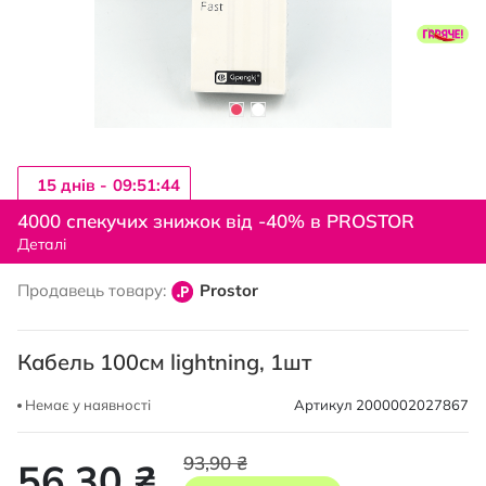
15 днiв -
09:51:43
Перейти
до
4000 спекучих знижок від -40% в PROSTOR
початку
Деталі
галереї
зображень
Продавець товару:
Prostor
Кабель 100см lightning, 1шт
Немає у наявності
Артикул
2000002027867
93,90 ₴
56,30 ₴