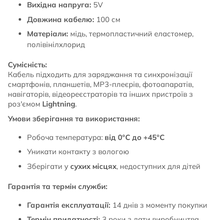
Вихідна напруга:
5V
Довжина кабелю:
100 см
Матеріали:
мідь, термопластичний еластомер,
полівінілхлорид
Сумісність:
Кабель підходить для заряджання та синхронізації
смартфонів, планшетів, MP3-плеєрів, фотоапаратів,
навігаторів, відеореєстраторів та інших пристроїв з
роз'ємом
Lightning
.
Умови зберігання та використання:
Робоча температура:
від 0°C до +45°C
Уникати контакту з вологою
Зберігати у
сухих місцях
, недоступних для дітей
Гарантія та термін служби:
Гарантія експлуатації:
14 днів з моменту покупки
Термін придатності:
3 роки з дати виробництва