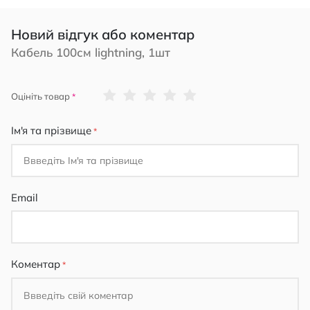
Новий відгук або коментар
Кабель 100см lightning, 1шт
1
2
3
4
5
Оцініть товар
star
stars
stars
stars
stars
Ім'я та прізвище
Email
Коментар