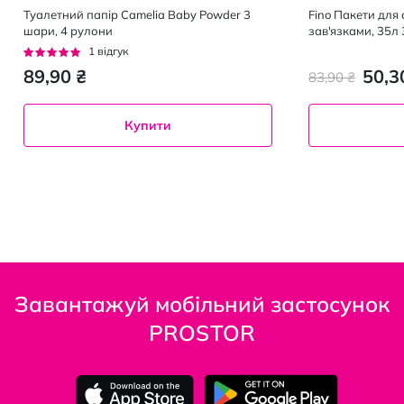
Туалетний папір Camelia Baby Powder 3
Fino Пакети для 
шари, 4 рулони
зав'язками, 35л
Рейтинг:
1
відгук
100%
89,90 ₴
50,3
83,90 ₴
Купити
Завантажуй мобільний застосунок
PROSTOR