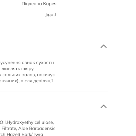
Південна Корея
Jigott
усунення ознак сухості і
 живлять шкіру.
 сальних залоз, насичує
нячних), після депіляції.
il,Hydroxyethylcellulose,
 Filtrate, Aloe Barbadensis
tch Hazel) Bark/Twig