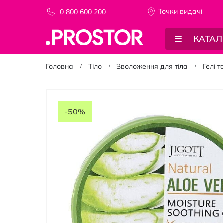
Точки видачi
0 800 600 200
КАТАЛ
Головна
Тіло
Зволоження для тіла
Гелі 
Перейти
до
-50%
кінця
галереї
зображень