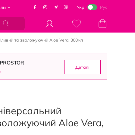
цям
Укр
Рус
Кошик
кійливий та зволожуючий Aloe Vera, 300мл
в PROSTOR
Деталі
9
 універсальний
воложуючий Aloe Vera,