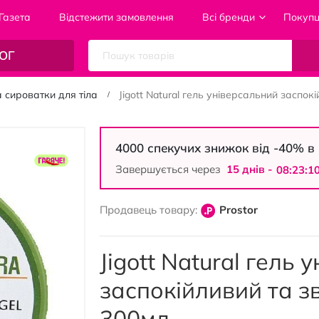
Газета
Відстежити замовлення
Всі бренди
Покуп
ОГ
та сироватки для тіла
Jigott Natural гель універсальний заспо
4000 спекучих знижок від -40% 
Завершується через
15 днiв -
08:23:0
Продавець товару:
Prostor
Jigott Natural гель
заспокійливий та з
300мл