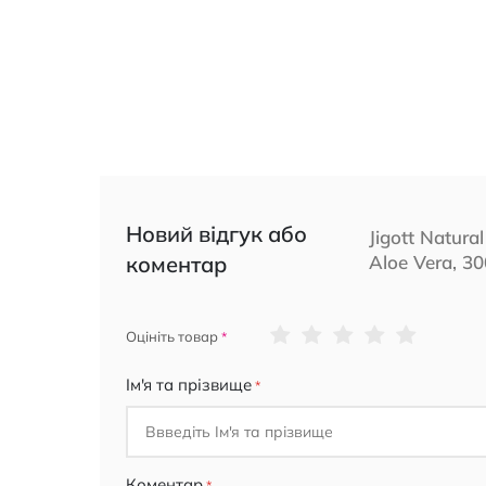
Новий відгук або
Jigott Natur
коментар
Aloe Vera, 3
1
2
3
4
5
Оцініть товар
star
stars
stars
stars
stars
Ім'я та прізвище
Коментар