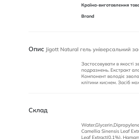
Характеристики
Країна-виготовлення тов
Brand
Опис
Jigott Natural гель універсальний 
Застосовувати в якості з
подразнень. Екстракт ало
Компонент володіє зволо
клітини киснем. Засіб мож
Склад
Water,Glycerin,Dipropylen
Camellia Sinensis Leaf Extr
Leaf Extract(0.1%), Hamam