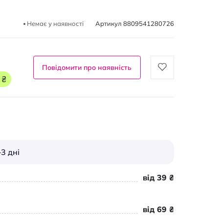
Немає у наявності
Артикул
8809541280726
Повідомити про наявність
 ₴
3 дні
від 39 ₴
від 69 ₴