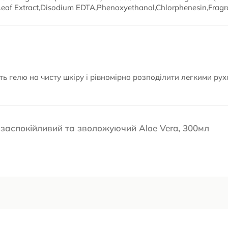
Leaf Extract,Disodium EDTA,Phenoxyethanol,Chlorphenesin,Frag
ть гелю на чисту шкіру і рівномірно розподілити легкими ру
ий заспокійливий та зволожуючий Aloe Vera, 300мл