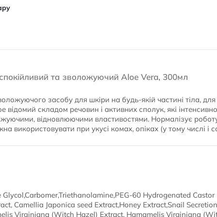
ару
заспокійливий та зволожуючий Aloe Vera, 300мл
воложуючого засобу для шкіри на будь-якій частині тіла, для 
е відомий складом речовин і активних сполук, які інтенсивно
жуючими, відновлюючими властивостями. Нормалізує роботу
на використовувати при укусі комах, опіках (у тому числі і со
e Glycol,Carbomer,Triethanolamine,PEG-60 Hydrogenated Castor O
act, Camellia Japonica seed Extract,Honey Extract,Snail Secretion
elis Virginiana (Witch Hazel) Extract, Hamamelis Virginiana (Wi