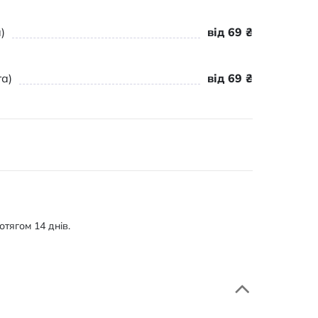
)
від 69 ₴
а)
від 69 ₴
тягом 14 днів.