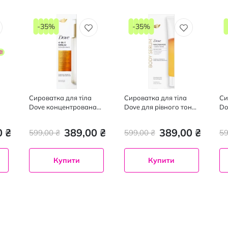
-35%
-35%
Сироватка для тіла
Сироватка для тіла
Си
Dove концентрована
Dove для рівного тону
Do
для рівного сяючого
шкіри з ніацинамідом
шк
тону шкіри 100 мл
200 мл
це
0 ₴
389,00 ₴
389,00 ₴
599,00 ₴
599,00 ₴
59
Купити
Купити