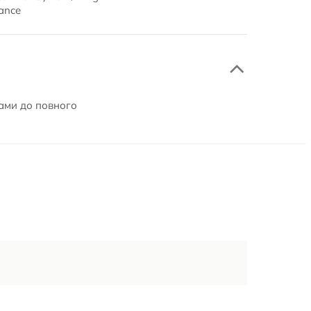
rance
хами до повного