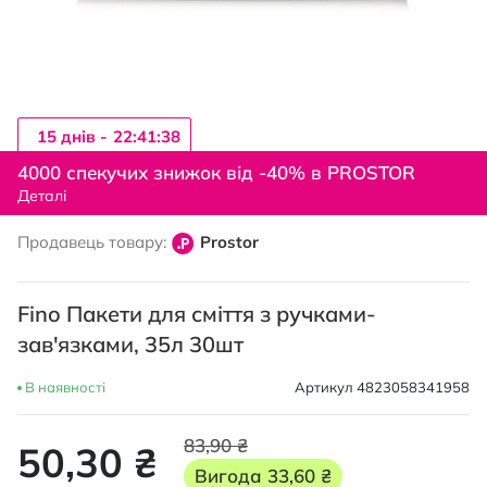
15 днiв -
22:41:38
Перейти
до
4000 спекучих знижок від -40% в PROSTOR
початку
Деталі
галереї
зображень
Продавець товару:
Prostor
Fino Пакети для сміття з ручками-
зав'язками, 35л 30шт
В наявності
Артикул
4823058341958
83,90 ₴
50,30 ₴
Вигода
33,60 ₴