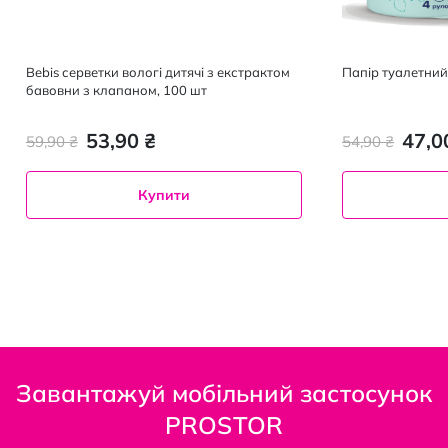
Bebis серветки вологі дитячі з екстрактом
Папір туалетний
бавовни з клапаном, 100 шт
53,90 ₴
47,0
59,90 ₴
54,90 ₴
Купити
Завантажуй мобільний застосунок
PROSTOR