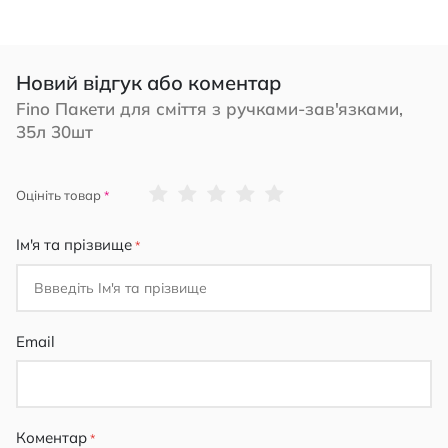
Новий відгук або коментар
Fino Пакети для сміття з ручками-зав'язками,
35л 30шт
1
2
3
4
5
Оцініть товар
star
stars
stars
stars
stars
Ім'я та прізвище
Email
Коментар