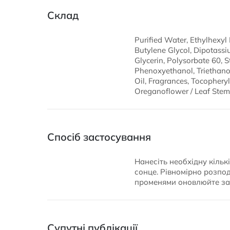
Склад
Purified Water, Ethylhexyl
Butylene Glycol, Dipotassi
Glycerin, Polysorbate 60, S
Phenoxyethanol, Triethano
Oil, Fragrances, Tocophery
Oreganoflower / Leaf Stem 
Спосіб застосування
Нанесіть необхідну кільк
сонце. Рівномірно розпо
променями оновлюйте за
Супутні публікації