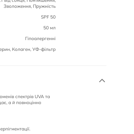
т від сонця, Пом'якшення,
Зволоження, Пружність
SPF 50
50 мл
Гіпоалергенні
церин, Колаген, УФ-фільтр
оменів спектрів UVA та
щає, а й повноцінно
ерпігментації.