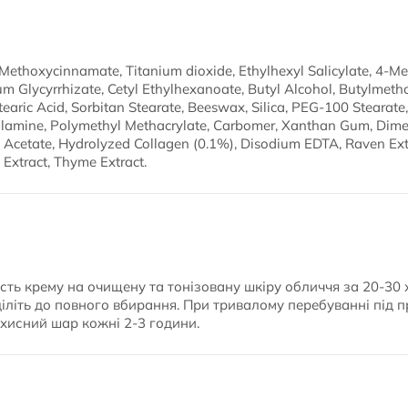
 Methoxycinnamate, Titanium dioxide, Ethylhexyl Salicylate, 4-
um Glycyrrhizate, Cetyl Ethylhexanoate, Butyl Alcohol, Butylmet
tearic Acid, Sorbitan Stearate, Beeswax, Silica, PEG-100 Stearate,
lamine, Polymethyl Methacrylate, Carbomer, Xanthan Gum, Dime
l Acetate, Hydrolyzed Collagen (0.1%), Disodium EDTA, Raven Ext
Extract, Thyme Extract.
ість крему на очищену та тонізовану шкіру обличчя за 20-30
діліть до повного вбирання. При тривалому перебуванні під
хисний шар кожні 2-3 години.