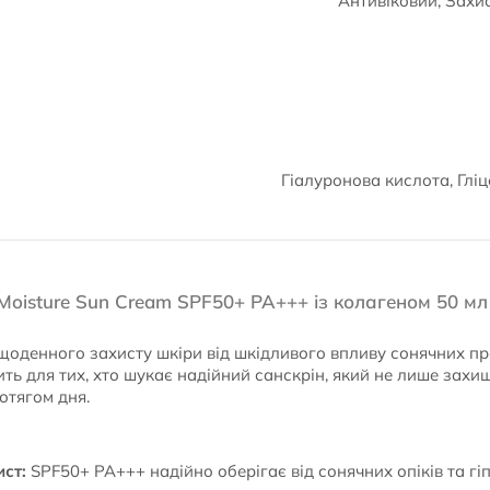
Антивіковий, Захис
Гіалуронова кислота, Глі
Moisture Sun Cream SPF50+ PA+++ із колагеном 50 мл
щоденного захисту шкіри від шкідливого впливу сонячних пр
ить для тих, хто шукає надійний санскрін, який не лише захи
отягом дня.
ст:
SPF50+ PA+++ надійно оберігає від сонячних опіків та гіп