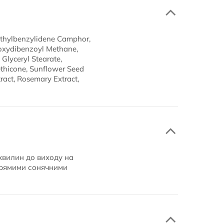
Methylbenzylidene Camphor,
hoxydibenzoyl Methane,
 Glyceryl Stearate,
thicone, Sunflower Seed
ract, Rosemary Extract,
 хвилин до виходу на
 прямими сонячними