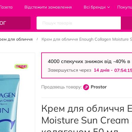
Газета
Відстежити замовлення
Всі бренди
Покуп
ОГ
рем для обличчя
Крем для обличчя Enough Collagen Moisture 
4000 спекучих знижок від -40% 
Завершується через
14 днiв -
07:54:1
Продавець товару:
Prostor
Крем для обличчя E
Moisture Sun Cream
колагеном 50 мл