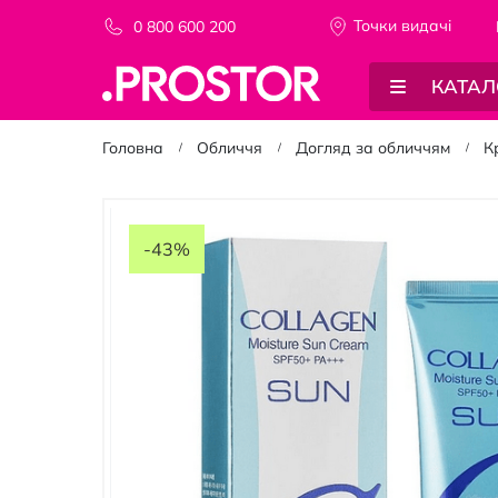
Точки видачi
0 800 600 200
КАТАЛ
Головна
Обличчя
Догляд за обличчям
К
Перейти
до
-43%
кінця
галереї
зображень