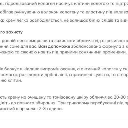
я:
гідролізований колаген насичує клітини вологою та підтри
обігає руйнуванню волокон колагену та еластину під впливо
а:
крем легко розподіляється, не залишає білих слідів та відч
го захисту
 ранній появі зморшок та захистити обличчя від агресивного
шення саме для вас.
Вам допоможе
збалансована формула з к
оженою та сяючою навіть під прямими сонячними променями.
ів блокує шкідливе випромінювання, а активний колаген у ск
допомагає розгладити дрібні лінії, спричинені сухістю, та ств
ню клітин.
ість крему на очищену та тонізовану шкіру обличчя за 20-30
діліть до повного вбирання. При тривалому перебуванні під
хисний шар кожні 2-3 години.