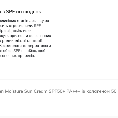
и з SPF на щодень
ажливіших етапів догляду за
осить агресивними. SPF
кіри від шкідливих
ожуть призвести до сонячних
х радикалів, пігментації,
 Косметологи та дерматологи
соби з SPF постійно, щоб
 сонячних променів.
en Moisture Sun Cream SPF50+ PA+++ із колагеном 50