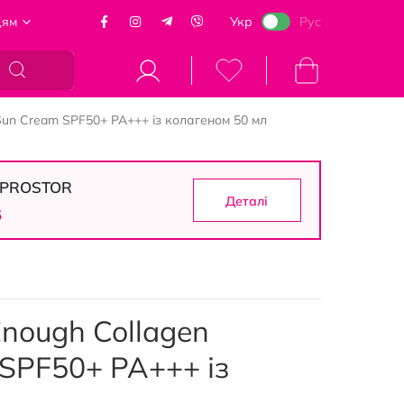
цям
Укр
Рус
Кошик
Sun Cream SPF50+ PA+++ із колагеном 50 мл
в PROSTOR
Деталі
4
nough Collagen
 SPF50+ PA+++ із