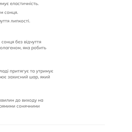
мує еластичність.
м сонця.
уття липкості.
 сонця без відчуття
олагеном, яка робить
ладі притягує та утримує
орює захисний шар, який
 хвилин до виходу на
 прямими сонячними