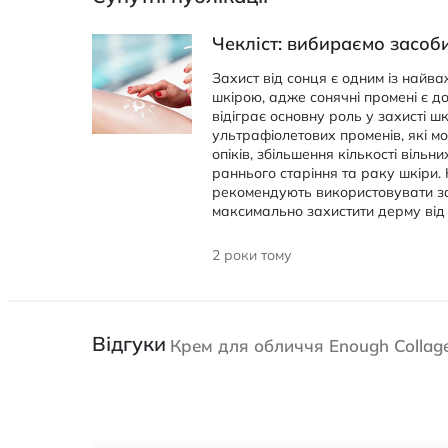
Чекліст: вибираємо засоб
Захист від сонця є одним із найв
шкірою, адже сонячні промені є д
відіграє основну роль у захисті ш
ультрафіолетових променів, які м
опіків, збільшення кількості вільни
раннього старіння та раку шкіри.
рекомендують використовувати за
максимально захистити дерму від
2 роки тому
Відгуки
Крем для обличчя Enough Collag