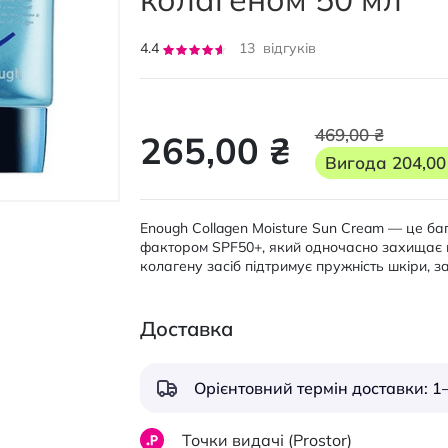
Рейтинг:
4.4
13
відгуків
88
100
% of
469,00 ₴
265,00 ₴
Вигода
204,00
Enough Collagen Moisture Sun Cream — це б
фактором SPF50+, який одночасно захищає в
колагену засіб підтримує пружність шкіри, за
Доставка
Орієнтовний термін доставки: 1–
Точки видачі (Prostor)