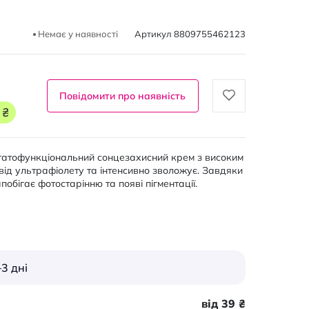
Немає у наявності
Артикул
8809755462123
Повідомити про наявність
 ₴
агатофункціональний сонцезахисний крем з високим
ід ультрафіолету та інтенсивно зволожує. Завдяки
побігає фотостарінню та появі пігментації.
3 дні
від 39 ₴