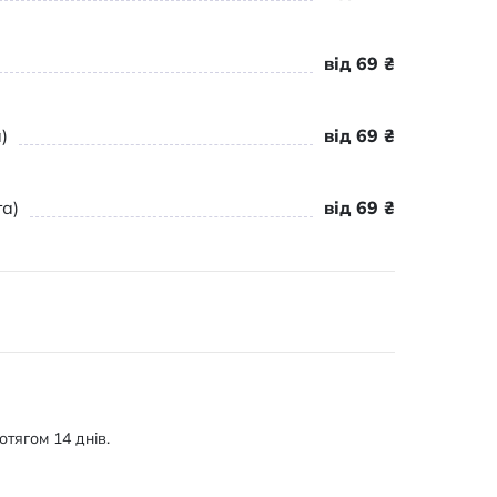
від 69 ₴
)
від 69 ₴
а)
від 69 ₴
тягом 14 днів.