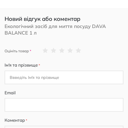
Новий відгук або коментар
Екологічний засіб для миття посуду DAVA
BALANCE 1 л
1
2
3
4
5
Оцініть товар
star
stars
stars
stars
stars
Ім'я та прізвище
Email
Коментар