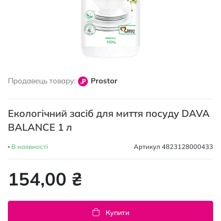
Перейти
до
Продавець товару:
Prostor
початку
галереї
зображень
Екологічний засіб для миття посуду DAVA
BALANCE 1 л
В наявності
Артикул
4823128000433
154,00 ₴
Купити