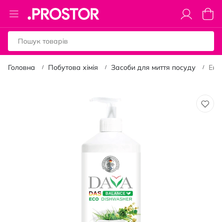
Toggle
Коши
Nav
Головна
Побутова хімія
Засоби для миття посуду
Еко
Перейти
до
кінця
галереї
зображень