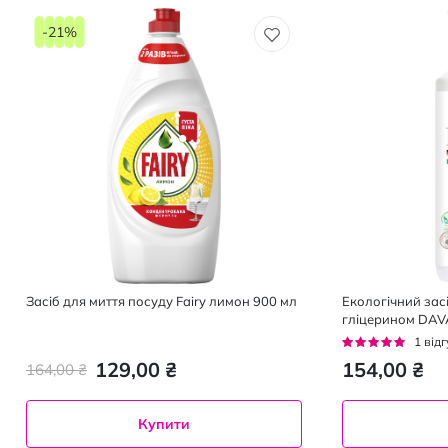
-21%
Засіб для миття посуду Fairy лимон 900 мл
Екологічний засі
гліцерином DAV
Рейтинг:
1
відг
100%
129,00 ₴
154,00 ₴
164,00 ₴
Купити