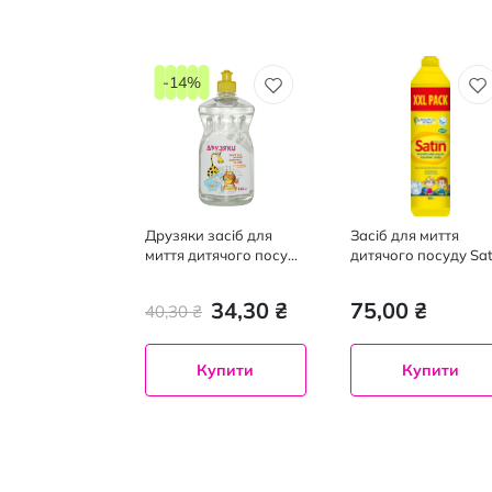
-14%
Друзяки засіб для
Засіб для миття
миття дитячого посуду
дитячого посуду Sat
з екстрозмір
natural balance рідк
Календули, 530мл
800 мл
34,30 ₴
75,00 ₴
40,30 ₴
Купити
Купити