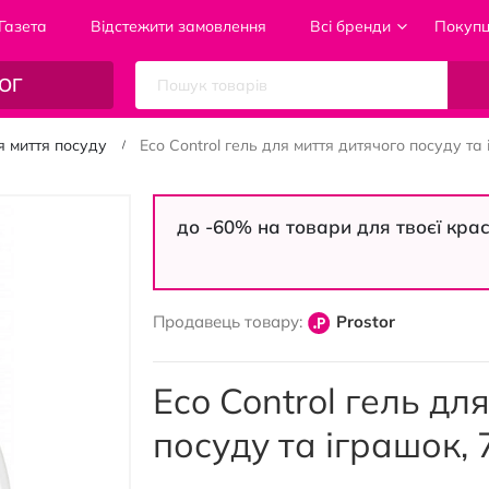
Газета
Відстежити замовлення
Всі бренди
Покуп
ОГ
я миття посуду
Eco Control гель для миття дитячого посуду та
до -60% на товари для твоєї кра
Продавець товару:
Prostor
Eco Control гель дл
посуду та іграшок,