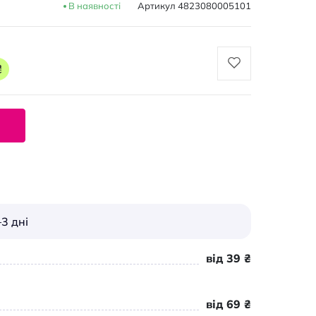
В наявності
Артикул
4823080005101
₴
3 дні
від 39 ₴
від 69 ₴