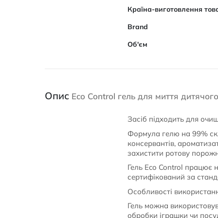
Характеристики
Країна-виготовлення тов
Brand
Об'єм
Опис
Eco Control гель для миття дитячог
Засіб підходить для очище
Формула гелю на 99% скл
консервантів, ароматизат
захистити ротову порожн
Гель Eco Control працює н
сертифікований за станд
Особливості використан
Гель можна використовува
обробки іграшки чи посу