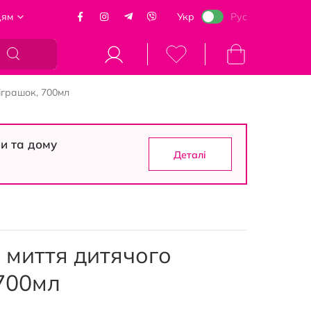
цям
Укр
Рус
Кошик
 іграшок, 700мл
си та дому
Деталі
я миття дитячого
 700мл