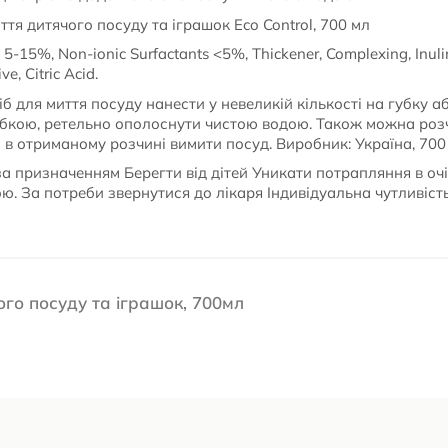
ття дитячого посуду та іграшок Eco Control, 700 мл
 5-15%, Non-ionic Surfactants <5%, Thickener, Complexing, Inul
e, Citric Acid.
іб для миття посуду нанести у невеликій кількості на губку 
бкою, ретельно ополоснути чистою водою. Також можна розчи
тім в отриманому розчині вимити посуд. Виробник: Україна, 700
а призначенням Берегти від дітей Уникати потрапляння в очі
ю. За потреби звернутися до лікаря Індивідуальна чутливіст
чого посуду та іграшок, 700мл