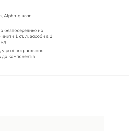
in, Alpha-glucan
або безпосередньо на
нити 1 ст. л. засоби в 1
 мл
, у разі потрапляння
ь до компонентів