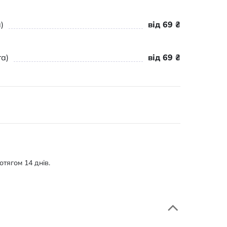
)
від 69 ₴
а)
від 69 ₴
тягом 14 днів.