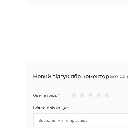
Новий відгук або коментар
Eco Con
1
2
3
4
5
Оцініть товар
star
stars
stars
stars
stars
Ім'я та прізвище