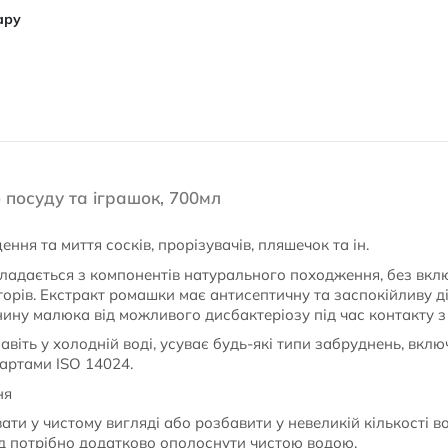
ару
о посуду та іграшок, 700мл
ння та миття сосків, прорізувачів, пляшечок та ін.
адається з компонентів натурального походження, без вкл
орів. Екстракт ромашки має антисептичну та заспокійливу д
ину малюка від можливого дисбактеріозу під час контакту з
авіть у холодній воді, усуває будь-які типи забруднень, вклю
артами ISO 14024.
ня
ти у чистому вигляді або розбавити у невеликій кількості во
д потрібно додатково ополоснути чистою водою.