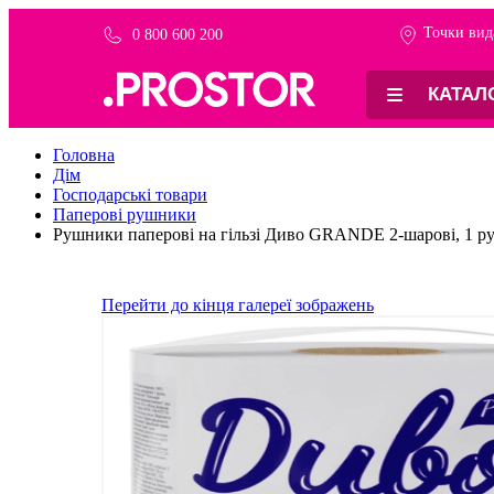
Точки вид
0 800 600 200
КАТАЛ
Головна
Дім
Господарські товари
Паперові рушники
Рушники паперові на гільзі Диво GRANDE 2-шарові, 1 р
Перейти до кінця галереї зображень