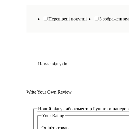
Перевірені покупці
З зображення
Немає відгуків
Write Your Own Review
Новий відгук або коментар
Рушники паперові
Your Rating
Оцініть товар