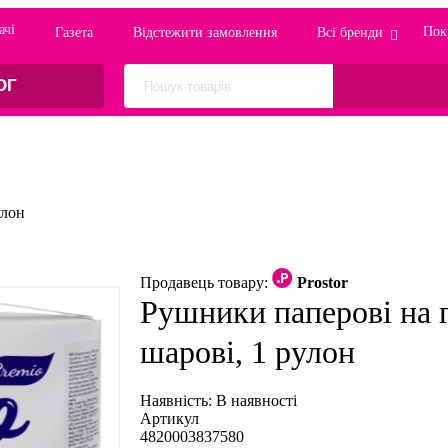
ачi
Пок
Газета
Відстежити замовлення
Всі бренди
ОГ
улон
Продавець товару:
Prostor
Рушники паперові на 
шарові, 1 рулон
Наявність:
В наявності
Артикул
4820003837580