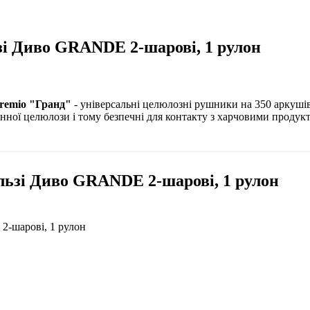
зі Диво GRANDE 2-шарові, 1 рулон
remio "Гранд"
- універсальні целюлозні рушники на 350 аркушів
нної целюлози і тому безпечні для контакту з харчовими продук
льзі Диво GRANDE 2-шарові, 1 рулон
2-шарові, 1 рулон