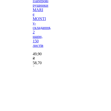
Паперові
рушники
MARI
e
MONTI
v-
складання,
2
шари,
150
листів
49,90
₴
58,70
₴
-14%
Купити
Додати
до
Списку
Бажань