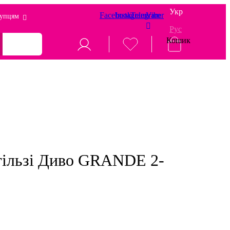
Укр
Facebook
Instagram
Telegram
Viber
упцям
Рус
Кошик
гільзі Диво GRANDE 2-